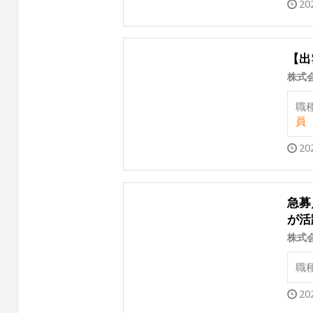
20
【出
株式
職
員
20
急募
が活
株式
職
20