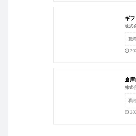
ギフ
株式
職
20
倉庫
株式
職
20