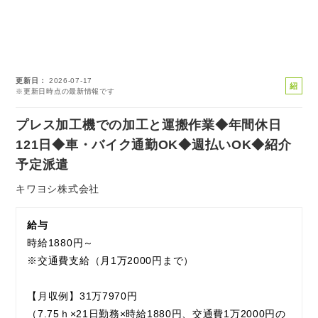
更新日
2026-07-17
紹
※更新日時点の最新情報です
介
予
プレス加工機での加工と運搬作業◆年間休日
定
121日◆車・バイク通勤OK◆週払いOK◆紹介
派
予定派遣
遣
キワヨシ株式会社
給与
時給1880円～
※交通費支給（月1万2000円まで）
【月収例】31万7970円
（7.75ｈ×21日勤務×時給1880円、交通費1万2000円の