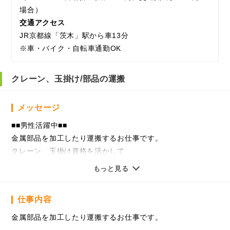
場合）
交通アクセス
JR京都線「茨木」駅から車13分
※車・バイク・自転車通勤OK
クレーン、玉掛け/部品の運搬
メッセージ
■■男性活躍中■■
金属部品を加工したり運搬するお仕事です。
クレーン、玉掛け資格を活かして
活躍できます。
もっと見る
加工は機械にセットすれば
機械が行う簡単な作業です。
仕事内容
入社後は研修で丁寧に教えます。
金属部品を加工したり運搬するお仕事です。
■■プライベートも充実■■