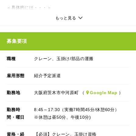
勤務は日勤のみで残業はほぼありません。
＜具体的には・・・＞
土日祝で年間休日121日！
■プレス加工機での加工作業
もっと見る
月収31万円以上も可能なので、
■材料の準備
しっかり稼ぎながら自分の時間や
■フォークリフトでの移動
家族との時間も充実できます！
■クレーンでの移動
募集要項
など
■■車・バイク・自転車通勤OK■■
職種
クレーン、玉掛け/部品の運搬
駅からは少し距離がありますが、
機械にセットすれば加工は機械が行います。
車・バイク・自転車通勤OKなので、
電車やバスの時間を気にせず、
雇用形態
紹介予定派遣
経験が浅い方やブランクがある方でも
自宅からラクラク通勤ができます！
研修で丁寧に教えますので、安心して就業できます！
交通費の支給も嬉しいです♪
勤務地
大阪府茨木市中河原町 （
Google Map
）
■■週払いOK■■
勤務時
8:45～17:30（実働7時間45分/休憩60分）
派遣期間中は週払いがあります。
間・曜日
※休憩は昼50分、午後10分)
お気軽にご相談くださいね♪
資格・経
【必須】クレーン、玉掛け資格
■■正社員になれるチャンス■■