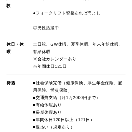
験
6か月の派遣期間終業後、
●フォークリフト資格あれば尚よし
双方合意の上で就業先で正社員になる
紹介予定派遣のお仕事です。
◎男性活躍中
☆随時、LINEビデオ面接しております。
休日・休
土日祝、GW休暇、夏季休暇、年末年始休暇、
お気軽にお問い合わせください。
暇
有給休暇
※会社カレンダーあり
※年間休日121日
待遇
■社会保険完備（健康保険、厚生年金保険、雇
用保険、労災保険）
■交通費支給（月1万2000円まで）
■有給休暇あり
■長期休暇あり
■年間休日120日以上（121日）
■週払い（規定あり）