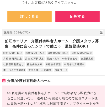
です。お客様の状況やライフスタイ...
詳しく見る
応募する
更新日
2026/07/24
派
狛江市エリア 介護付有料老人ホーム 介護スタッフ募
集 条件に合ったシフトで働こう 最短勤務OK！
時給1000円以上
時給1200円以上
日給10000円以上
日給12000円以上
月給25万円以上
月給30万円以上
昇給・賞与・特別手当あり
交通費支給
社員登用制度あり
社会保険あり
未経験者歓迎
中高年の方活躍中
車・バイク通勤OK
大手企業・公的機関
深夜ワーク
介護/介護付有料老人ホーム
59名定員の介護付有料老人ホーム！ご経験者なら即戦力にな
ること間違いなし！週4日から勤務可能なので勤務スタート後
に日数を増やすなども柔軟に対応可能です。プライベートを考