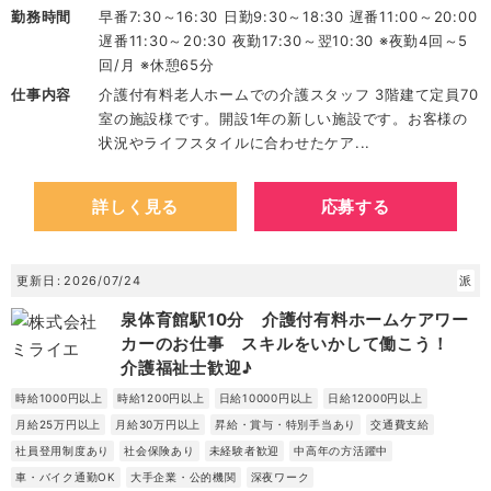
勤務時間
早番7:30～16:30 日勤9:30～18:30 遅番11:00～20:00
遅番11:30～20:30 夜勤17:30～翌10:30 ※夜勤4回～5
回/月 ※休憩65分
仕事内容
介護付有料老人ホームでの介護スタッフ 3階建て定員70
室の施設様です。開設1年の新しい施設です。お客様の
状況やライフスタイルに合わせたケア...
詳しく見る
応募する
更新日
2026/07/24
派
泉体育館駅10分 介護付有料ホームケアワー
カーのお仕事 スキルをいかして働こう！
介護福祉士歓迎♪
時給1000円以上
時給1200円以上
日給10000円以上
日給12000円以上
月給25万円以上
月給30万円以上
昇給・賞与・特別手当あり
交通費支給
社員登用制度あり
社会保険あり
未経験者歓迎
中高年の方活躍中
車・バイク通勤OK
大手企業・公的機関
深夜ワーク