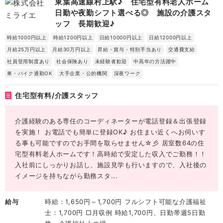
東葉高速線村上駅♪ 住宅型有料老人ホーム
日勤や夜勤シフト選べる◎ 施設の介護スタ
ッフ 長期歓迎♪
時給1000円以上
時給1200円以上
日給10000円以上
日給12000円以上
月給25万円以上
月給30万円以上
昇給・賞与・特別手当あり
交通費支給
社員登用制度あり
社会保険あり
未経験者歓迎
中高年の方活躍中
車・バイク通勤OK
大手企業・公的機関
深夜ワーク
住宅型有料/介護スタッフ
介護経験のある専任のコーディネーターが電話登録＆出張登録
を実施！ お電話でも簡単に登録OK♪ お住まい近くへお伺いす
る事も可能ですのでお手間を取らせません☆彡 居室数64の住
宅型有料老人ホームです！高時給で安定した収入でご勤務！！
入社前にしっかりお話し、施設見学も行いますので、入社後の
イメージを持ちながら勤務スタ...
給与
時給：1,650円～1,700円 フルシフト可能な介護福祉
士：1,700円 □月収例 時給1,700円、日勤帯週5日勤