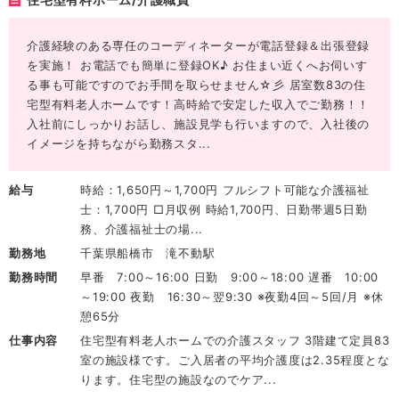
介護経験のある専任のコーディネーターが電話登録＆出張登録
を実施！ お電話でも簡単に登録OK♪ お住まい近くへお伺いす
る事も可能ですのでお手間を取らせません☆彡 居室数83の住
宅型有料老人ホームです！高時給で安定した収入でご勤務！！
入社前にしっかりお話し、施設見学も行いますので、入社後の
イメージを持ちながら勤務スタ...
給与
時給：1,650円～1,700円 フルシフト可能な介護福祉
士：1,700円 □月収例 時給1,700円、日勤帯週5日勤
務、介護福祉士の場...
勤務地
千葉県船橋市 滝不動駅
勤務時間
早番 7:00～16:00 日勤 9:00～18:00 遅番 10:00
～19:00 夜勤 16:30～翌9:30 ※夜勤4回～5回/月 ※休
憩65分
仕事内容
住宅型有料老人ホームでの介護スタッフ 3階建て定員83
室の施設様です。ご入居者の平均介護度は2.35程度とな
ります。住宅型の施設なのでケア...