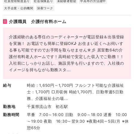
社員登用制度あり
社会保険あり
未経験者歓迎
中高年の方活躍中
大手企業・公的機関
深夜ワーク
介護職員 介護付有料ホーム
介護経験のある専任のコーディネーターが電話登録＆出張登録
を実施！ お電話でも簡単に登録OK♪ お住まい近くへお伺いす
る事も可能ですのでお手間を取らせません☆彡 居室数64の介
護付有料老人ホームです！高時給で安定した収入でご勤務！！
入社前にしっかりお話し、施設見学も行いますので、入社後の
イメージを持ちながら勤務スタ...
給与
時給：1,650円～1,700円 フルシフト可能な介護福祉
士：1,700円 □月収例 時給1,700円、日勤帯週5日勤
務、介護福祉士の場...
勤務地
千葉県流山市 初石駅
勤務時間
早番 7:00～16:00 日勤 9:00～18:00 遅番 10:00
～19:00 夜勤 16:30～翌9:30 ※夜勤4回～5回/月 ※休
憩65分