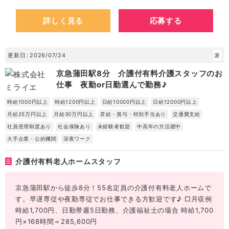
詳しく見る
応募する
更新日
2026/07/24
派
京急蒲田駅8分 介護付有料介護スタッフのお
仕事 夜勤or日勤選んで勤務♪
時給1000円以上
時給1200円以上
日給10000円以上
日給12000円以上
月給25万円以上
月給30万円以上
昇給・賞与・特別手当あり
交通費支給
社員登用制度あり
社会保険あり
未経験者歓迎
中高年の方活躍中
大手企業・公的機関
深夜ワーク
介護付有料老人ホームスタッフ
京急蒲田駅から徒歩8分！55名定員の介護付有料老人ホームで
す。早遅専従や夜勤専従でお仕事できる方歓迎です♪ □月収例
時給1,700円、日勤帯週5日勤務、介護福祉士の場合 時給1,700
円×168時間＝285,600円