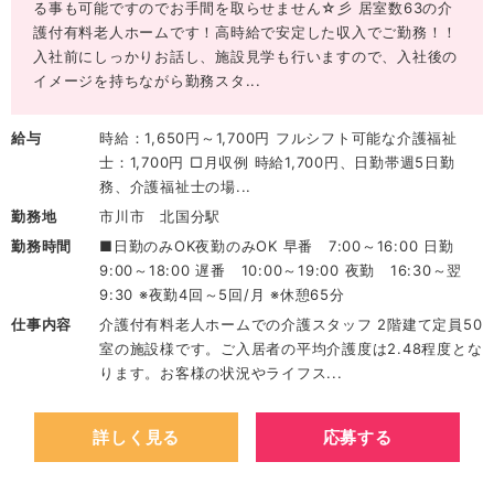
る事も可能ですのでお手間を取らせません☆彡 居室数63の介
護付有料老人ホームです！高時給で安定した収入でご勤務！！
入社前にしっかりお話し、施設見学も行いますので、入社後の
イメージを持ちながら勤務スタ...
給与
時給：1,650円～1,700円 フルシフト可能な介護福祉
士：1,700円 □月収例 時給1,700円、日勤帯週5日勤
務、介護福祉士の場...
勤務地
市川市 北国分駅
勤務時間
■日勤のみOK夜勤のみOK 早番 7:00～16:00 日勤
9:00～18:00 遅番 10:00～19:00 夜勤 16:30～翌
9:30 ※夜勤4回～5回/月 ※休憩65分
仕事内容
介護付有料老人ホームでの介護スタッフ 2階建て定員50
室の施設様です。ご入居者の平均介護度は2.48程度とな
ります。お客様の状況やライフス...
詳しく見る
応募する