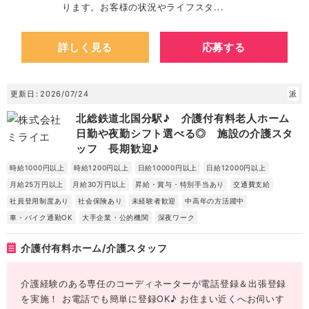
ります。お客様の状況やライフスタ...
詳しく見る
応募する
更新日
2026/07/24
派
北総鉄道北国分駅♪ 介護付有料老人ホーム
日勤や夜勤シフト選べる◎ 施設の介護スタ
ッフ 長期歓迎♪
時給1000円以上
時給1200円以上
日給10000円以上
日給12000円以上
月給25万円以上
月給30万円以上
昇給・賞与・特別手当あり
交通費支給
社員登用制度あり
社会保険あり
未経験者歓迎
中高年の方活躍中
車・バイク通勤OK
大手企業・公的機関
深夜ワーク
介護付有料ホーム/介護スタッフ
介護経験のある専任のコーディネーターが電話登録＆出張登録
を実施！ お電話でも簡単に登録OK♪ お住まい近くへお伺いす