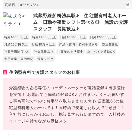
更新日
2026/07/24
派
武蔵野線船橋法典駅♪ 住宅型有料老人ホー
ム 日勤や夜勤シフト選べる◎ 施設の介護
スタッフ 長期歓迎♪
時給1000円以上
時給1200円以上
日給10000円以上
日給12000円以上
月給25万円以上
月給30万円以上
昇給・賞与・特別手当あり
交通費支給
社員登用制度あり
社会保険あり
中高年の方活躍中
車・バイク通勤OK
大手企業・公的機関
深夜ワーク
住宅型有料で介護スタッフのお仕事
介護経験のある専任のコーディネーターが電話登録＆出張登録
を実施！ お電話でも簡単に登録OK♪ お住まい近くへお伺いす
る事も可能ですのでお手間を取らせません☆彡 居室数63の住
宅型有料老人ホームです！高時給で安定した収入でご勤務！！
入社前にしっかりお話し、施設見学も行いますので、入社後の
イメージを持ちながら勤務スタ...