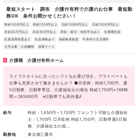
最短スタート 調布 介護付有料で介護のお仕事 最短勤
務OK 条件お聞かせください！
時給1000円以上
時給1200円以上
日給10000円以上
日給12000円以上
月給25万円以上
月給30万円以上
昇給・賞与・特別手当あり
交通費支給
社員登用制度あり
社会保険あり
未経験者歓迎
中高年の方活躍中
大手企業・公的機関
深夜ワーク
介護職 介護付有料ホーム
ライフスタイルに合ったシフトをお選び頂き、プライベートも
仕事も充実させて働きませんか？ ■月収例：時給1,700円、週
5日勤務、日勤帯専従、介護福祉士の場合 時給1,700円×168時
間＝285600円 ※日勤帯でも高待遇♪
給与
時給：1,650円～1,700円 フルシフト可能な介護福祉
士：1,700円 □月収例 時給1,700円、日勤帯週5日勤
務、介護福祉士の場...
勤務地
東京都三鷹市