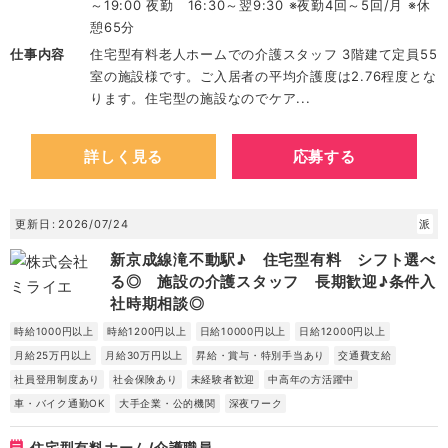
～19:00 夜勤 16:30～翌9:30 ※夜勤4回～5回/月 ※休
憩65分
仕事内容
住宅型有料老人ホームでの介護スタッフ 3階建て定員55
室の施設様です。ご入居者の平均介護度は2.76程度とな
ります。住宅型の施設なのでケア...
詳しく見る
応募する
更新日
2026/07/24
派
新京成線滝不動駅♪ 住宅型有料 シフト選べ
る◎ 施設の介護スタッフ 長期歓迎♪条件入
社時期相談◎
時給1000円以上
時給1200円以上
日給10000円以上
日給12000円以上
月給25万円以上
月給30万円以上
昇給・賞与・特別手当あり
交通費支給
社員登用制度あり
社会保険あり
未経験者歓迎
中高年の方活躍中
車・バイク通勤OK
大手企業・公的機関
深夜ワーク
住宅型有料ホーム/介護職員