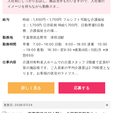
入社前にしっかりお話し、施設見学も行いますので、入社後の
イメージを持ちながら勤務スタ...
給与
時給：1,650円～1,700円 フルシフト可能な介護福祉
士：1,700円 □月収例 時給1,700円、日勤帯週5日勤
務、介護福祉士の場...
勤務地
千葉県習志野市 津田沼駅
勤務時間
早番 7:00～16:00 日勤 9:00～18:00 遅番 10:00
～19:00 夜勤 16:30～翌9:30 ※夜勤4回～5回/月 ※休
憩65分
仕事内容
介護付有料老人ホームでの介護スタッフ 2階建て定員61
室の施設様です。ご入居者の平均介護度は2.76程度とな
ります。お客様の状況やライフス...
詳しく見る
応募する
更新日
2026/07/24
派