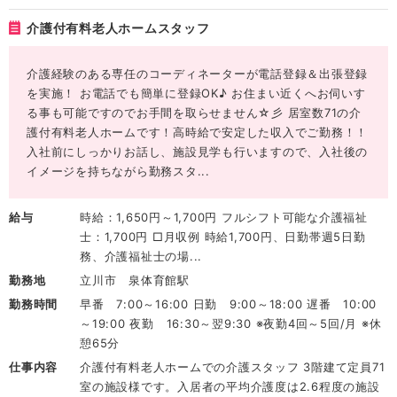
介護付有料老人ホームスタッフ
介護経験のある専任のコーディネーターが電話登録＆出張登録
を実施！ お電話でも簡単に登録OK♪ お住まい近くへお伺いす
る事も可能ですのでお手間を取らせません☆彡 居室数71の介
護付有料老人ホームです！高時給で安定した収入でご勤務！！
入社前にしっかりお話し、施設見学も行いますので、入社後の
イメージを持ちながら勤務スタ...
給与
時給：1,650円～1,700円 フルシフト可能な介護福祉
士：1,700円 □月収例 時給1,700円、日勤帯週5日勤
務、介護福祉士の場...
勤務地
立川市 泉体育館駅
勤務時間
早番 7:00～16:00 日勤 9:00～18:00 遅番 10:00
～19:00 夜勤 16:30～翌9:30 ※夜勤4回～5回/月 ※休
憩65分
仕事内容
介護付有料老人ホームでの介護スタッフ 3階建て定員71
室の施設様です。入居者の平均介護度は2.6程度の施設