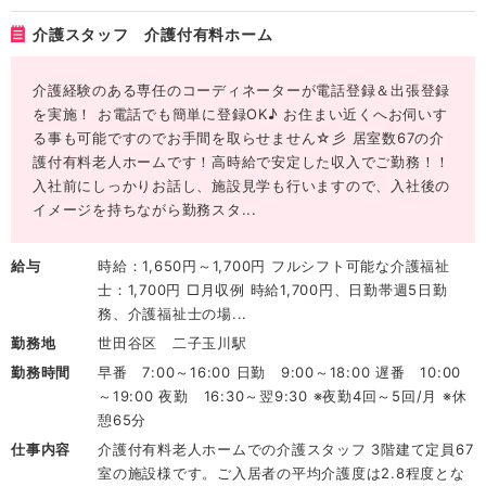
介護スタッフ 介護付有料ホーム
介護経験のある専任のコーディネーターが電話登録＆出張登録
を実施！ お電話でも簡単に登録OK♪ お住まい近くへお伺いす
る事も可能ですのでお手間を取らせません☆彡 居室数67の介
護付有料老人ホームです！高時給で安定した収入でご勤務！！
入社前にしっかりお話し、施設見学も行いますので、入社後の
イメージを持ちながら勤務スタ...
給与
時給：1,650円～1,700円 フルシフト可能な介護福祉
士：1,700円 □月収例 時給1,700円、日勤帯週5日勤
務、介護福祉士の場...
勤務地
世田谷区 二子玉川駅
勤務時間
早番 7:00～16:00 日勤 9:00～18:00 遅番 10:00
～19:00 夜勤 16:30～翌9:30 ※夜勤4回～5回/月 ※休
憩65分
仕事内容
介護付有料老人ホームでの介護スタッフ 3階建て定員67
室の施設様です。ご入居者の平均介護度は2.8程度とな