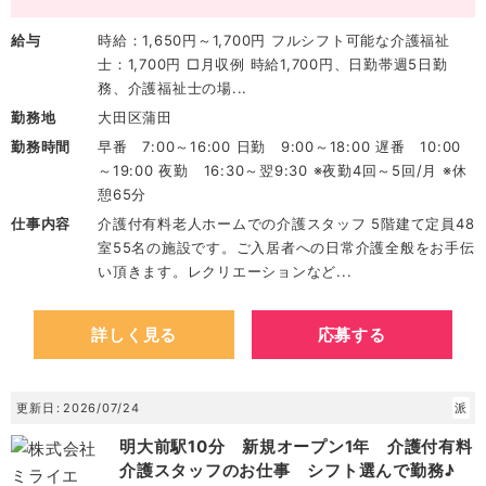
給与
時給：1,650円～1,700円 フルシフト可能な介護福祉
士：1,700円 □月収例 時給1,700円、日勤帯週5日勤
務、介護福祉士の場...
勤務地
大田区蒲田
勤務時間
早番 7:00～16:00 日勤 9:00～18:00 遅番 10:00
～19:00 夜勤 16:30～翌9:30 ※夜勤4回～5回/月 ※休
憩65分
仕事内容
介護付有料老人ホームでの介護スタッフ 5階建て定員48
室55名の施設です。ご入居者への日常介護全般をお手伝
い頂きます。レクリエーションなど...
詳しく見る
応募する
更新日
2026/07/24
派
明大前駅10分 新規オープン1年 介護付有料
介護スタッフのお仕事 シフト選んで勤務♪