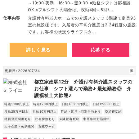
～19:00 夜勤 16:30～翌9:30 ※勤務シフトは応相談
OK ※フルシフトの場合は、夜勤4回～5回/...
仕事内容
介護付有料老人ホームでの介護スタッフ 3階建て定員93
室の施設様です。入居者の平均介護度は2.34程度の施設
です。お客様の状況やライフスタ...
詳しく見る
応募する
更新日
2026/07/24
派
都立家政駅12分 介護付有料介護スタッフの
お仕事 シフト選んで勤務♪ 最短勤務◎ 介
護福祉士大歓迎♪
時給1000円以上
時給1200円以上
日給10000円以上
日給12000円以上
月給25万円以上
月給30万円以上
昇給・賞与・特別手当あり
交通費支給
社員登用制度あり
社会保険あり
未経験者歓迎
中高年の方活躍中
大手企業・公的機関
深夜ワーク