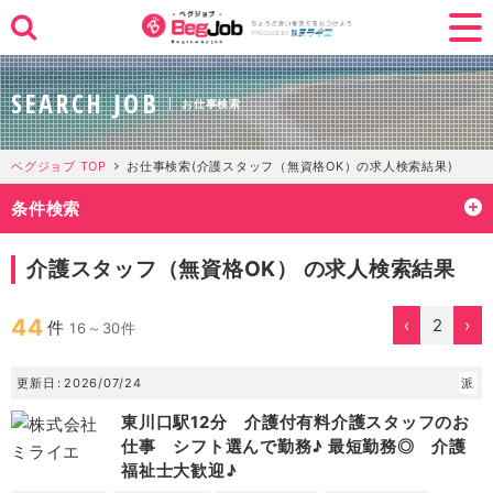
SEARCH JOB
お仕事検索
ベグジョブ TOP
お仕事検索(介護スタッフ（無資格OK）の求人検索結果)
条件検索
介護スタッフ（無資格OK） の求人検索結果
44
‹
2
›
件
16～30件
更新日
2026/07/24
派
東川口駅12分 介護付有料介護スタッフのお
仕事 シフト選んで勤務♪ 最短勤務◎ 介護
福祉士大歓迎♪