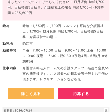
慮したシフトでエントリーしてください！ □月収例 時給1,700
円、日勤帯週5日勤務、介護福祉士の場合 時給1,700円×168時
間＝285,600円
給与
時給：1,650円～1,700円 フルシフト可能な介護福祉
士：1,700円 □月収例 時給1,700円、日勤帯週5日勤
務、介護福祉士の場...
勤務地
狛江市
勤務時間
早番 7:00～16:00 日勤 9:00～18:00 遅番 10:00
～19:00 夜勤 16:30～翌9:30 ※夜勤4回～5回/月 ※休
憩65分
仕事内容
介護付有料老人ホームでの介護スタッフ 3階建て定員59
室の施設様です。ご入居者への日常介護全般をお手伝い
頂きます。レクリエーションなどを充...
詳しく見る
応募する
更新日
2026/07/24
派