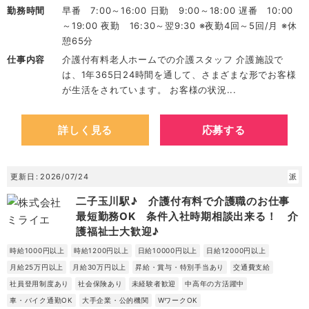
勤務時間
早番 7:00～16:00 日勤 9:00～18:00 遅番 10:00
～19:00 夜勤 16:30～翌9:30 ※夜勤4回～5回/月 ※休
憩65分
仕事内容
介護付有料老人ホームでの介護スタッフ 介護施設で
は、1年365日24時間を通して、さまざまな形でお客様
が生活をされています。 お客様の状況...
詳しく見る
応募する
更新日
2026/07/24
派
二子玉川駅♪ 介護付有料で介護職のお仕事
最短勤務OK 条件入社時期相談出来る！ 介
護福祉士大歓迎♪
時給1000円以上
時給1200円以上
日給10000円以上
日給12000円以上
月給25万円以上
月給30万円以上
昇給・賞与・特別手当あり
交通費支給
社員登用制度あり
社会保険あり
未経験者歓迎
中高年の方活躍中
車・バイク通勤OK
大手企業・公的機関
WワークOK