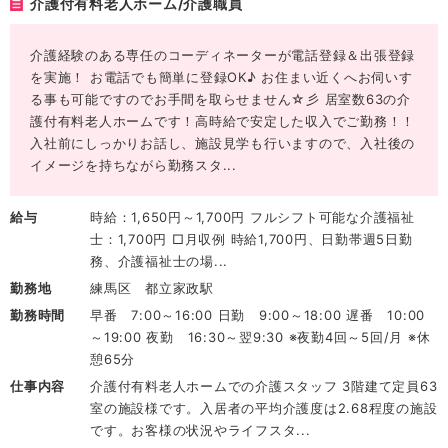
介護付有料老人ホーム/介護職員
介護経験のある専任のコーディネーターが電話登録＆出張登録
を実施！ お電話でも簡単に登録OK♪ お住まい近くへお伺いす
る事も可能ですのでお手間を取らせません☆彡 居室数63の介
護付有料老人ホームです！高時給で安定した収入でご勤務！！
入社前にしっかりお話し、施設見学も行いますので、入社後の
イメージを持ちながら勤務スタ...
給与
時給：1,650円～1,700円 フルシフト可能な介護福祉
士：1,700円 □月収例 時給1,700円、日勤帯週5日勤
務、介護福祉士の場...
勤務地
練馬区 都立家政駅
勤務時間
早番 7:00～16:00 日勤 9:00～18:00 遅番 10:00
～19:00 夜勤 16:30～翌9:30 ※夜勤4回～5回/月 ※休
憩65分
仕事内容
介護付有料老人ホームでの介護スタッフ 3階建て定員63
室の施設様です。入居者の平均介護度は2.68程度の施設
です。お客様の状況やライフスタ...