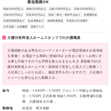
最短勤務OK
時給1000円以上
時給1200円以上
日給10000円以上
日給12000円以上
月給25万円以上
月給30万円以上
昇給・賞与・特別手当あり
交通費支給
社員登用制度あり
社会保険あり
未経験者歓迎
中高年の方活躍中
大手企業・公的機関
深夜ワーク
介護付有料老人ホームスタッフでの介護職員
介護経験のある専任のコーディネーターが電話登録＆出張登録
を実施！ お電話でも簡単に登録OK♪ お住まい近くへお伺いす
る事も可能ですのでお手間を取らせません☆彡 居室数70の介
護付有料老人ホームです！高時給で安定した収入でご勤務！！
入社前にしっかりお話し、施設見学も行いますので、入社後の
イメージを持ちながら勤務スタ...
給与
時給：1,650円～1,700円 フルシフト可能な介護福祉
士：1,700円 □月収例 時給1,700円、日勤帯週5日勤
務、介護福祉士の場...
勤務地
杉並区 明大前駅