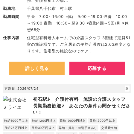
務、介護福祉士の場...
勤務地
千葉県八千代市 村上駅
勤務時間
早番 7:00～16:00 日勤 9:00～18:00 遅番 10:00
～19:00 夜勤 16:30～翌9:30 ※夜勤4回～5回/月 ※休
憩65分
仕事内容
住宅型有料老人ホームでの介護スタッフ 3階建て定員51
室の施設様です。ご入居者の平均介護度は2.63程度とな
ります。住宅型の施設なのでケア...
詳しく見る
応募する
更新日
2026/07/24
派
初石駅♪ 介護付有料 施設の介護スタッフ
長期勤務歓迎♪ あなたの条件お聞かせくださ
い！
時給1000円以上
時給1200円以上
日給10000円以上
日給12000円以上
月給25万円以上
月給30万円以上
昇給・賞与・特別手当あり
交通費支給