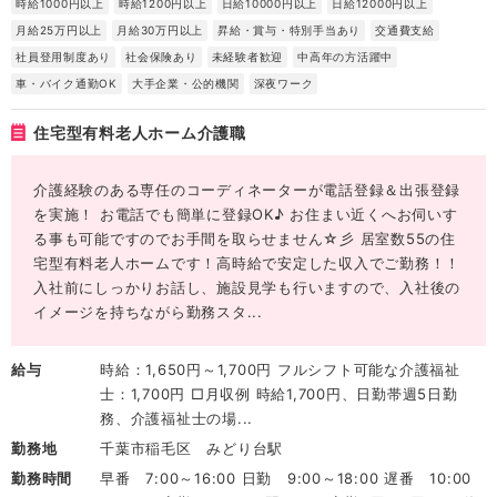
時給1000円以上
時給1200円以上
日給10000円以上
日給12000円以上
月給25万円以上
月給30万円以上
昇給・賞与・特別手当あり
交通費支給
社員登用制度あり
社会保険あり
未経験者歓迎
中高年の方活躍中
車・バイク通勤OK
大手企業・公的機関
深夜ワーク
住宅型有料老人ホーム介護職
介護経験のある専任のコーディネーターが電話登録＆出張登録
を実施！ お電話でも簡単に登録OK♪ お住まい近くへお伺いす
る事も可能ですのでお手間を取らせません☆彡 居室数55の住
宅型有料老人ホームです！高時給で安定した収入でご勤務！！
入社前にしっかりお話し、施設見学も行いますので、入社後の
イメージを持ちながら勤務スタ...
給与
時給：1,650円～1,700円 フルシフト可能な介護福祉
士：1,700円 □月収例 時給1,700円、日勤帯週5日勤
務、介護福祉士の場...
勤務地
千葉市稲毛区 みどり台駅
勤務時間
早番 7:00～16:00 日勤 9:00～18:00 遅番 10:00