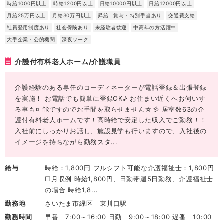
時給1000円以上
時給1200円以上
日給10000円以上
日給12000円以上
月給25万円以上
月給30万円以上
昇給・賞与・特別手当あり
交通費支給
社員登用制度あり
社会保険あり
未経験者歓迎
中高年の方活躍中
大手企業・公的機関
深夜ワーク
介護付有料老人ホーム/介護職員
介護経験のある専任のコーディネーターが電話登録＆出張登録
を実施！ お電話でも簡単に登録OK♪ お住まい近くへお伺いす
る事も可能ですのでお手間を取らせません☆彡 居室数63の介
護付有料老人ホームです！高時給で安定した収入でご勤務！！
入社前にしっかりお話し、施設見学も行いますので、入社後の
イメージを持ちながら勤務スタ...
給与
時給：1,800円 フルシフト可能な介護福祉士：1,800円
□月収例 時給1,800円、日勤帯週5日勤務、介護福祉士
の場合 時給1,8...
勤務地
さいたま市緑区 東川口駅
勤務時間
早番 7:00～16:00 日勤 9:00～18:00 遅番 10:00