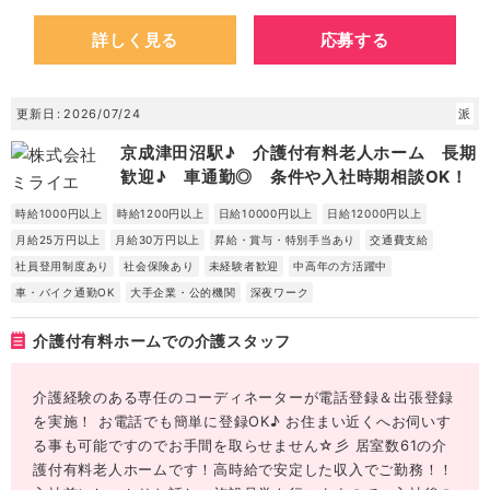
詳しく見る
応募する
更新日
2026/07/24
派
京成津田沼駅♪ 介護付有料老人ホーム 長期
歓迎♪ 車通勤◎ 条件や入社時期相談OK！
時給1000円以上
時給1200円以上
日給10000円以上
日給12000円以上
月給25万円以上
月給30万円以上
昇給・賞与・特別手当あり
交通費支給
社員登用制度あり
社会保険あり
未経験者歓迎
中高年の方活躍中
車・バイク通勤OK
大手企業・公的機関
深夜ワーク
介護付有料ホームでの介護スタッフ
介護経験のある専任のコーディネーターが電話登録＆出張登録
を実施！ お電話でも簡単に登録OK♪ お住まい近くへお伺いす
る事も可能ですのでお手間を取らせません☆彡 居室数61の介
護付有料老人ホームです！高時給で安定した収入でご勤務！！