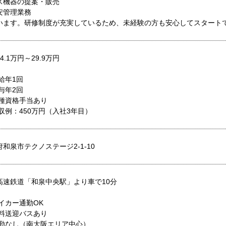
ス機器の提案・販売
安管理業務
います。研修制度が充実しているため、未経験の方も安心してスタート
4.1万円～29.9万円
給年1回
与年2回
各種資格手当あり
年収例：450万円（入社3年目）
和泉市テクノステージ2-1-10
高速鉄道「和泉中央駅」より車で10分
マイカー通勤OK
無料送迎バスあり
転勤なし（南大阪エリア中心）