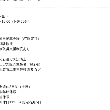
～金＞
0～18:00（休憩60分）
普通自動車免許（AT限定可）
未経験歓迎
資格取得支援制度あり
液化石油ガス設備士
高圧ガス販売主任者（第2種）
給水装置工事主任技術者 など
完全週休2日制（土日）
年末年始休暇
有給休暇
間休日113日＋指定有給5日