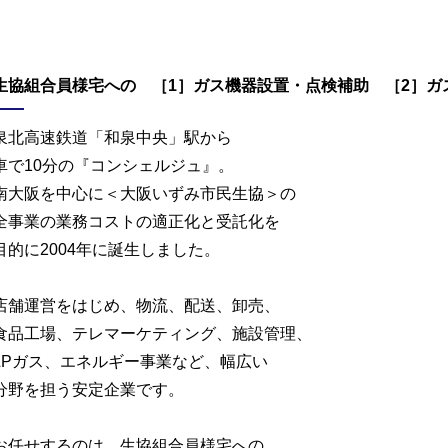
生協組合員様宅への ［1］ガス機器設置・点検補助 ［2］ガ
泉北高速鉄道「和泉中央」駅から
車で10分の『コンシェルジュ』。
南大阪を中心に＜大阪いずみ市民生協＞の
全事業の業務コストの適正化と受託化を
目的に2004年に誕生しました。
店舗運営をはじめ、物流、配送、卸売、
食品工場、テレマーケティング、施設管理、
LPガス、エネルギー事業など、幅広い
分野を担う安定企業です。
お任せするのは、生協組合員様宅への