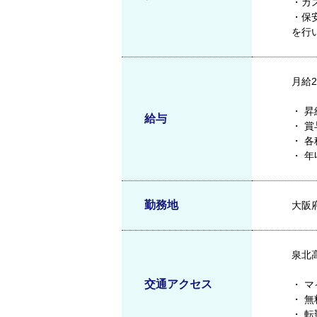
・ガ
・保
を行
月給2
・ 昇
給与
・ 賞
・ 
・ 
勤務地
大阪府
泉北
交通アクセス
・ 
・ 
・ 