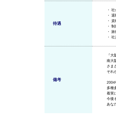
・ 
・ 
・ 
待遇
・ 
・ 
・ 
『大
南大
さま
それ
備考
20
多種
着実
今後
あな