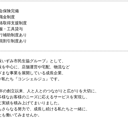
社会保険完備
退職金制度
資格取得支援制度
制服・工具貸与
旅行補助制度あり
社員割引制度あり
阪いずみ市民生協グループ』として、
阪を中心に、店舗運営や宅配、物流など
ざまな事業を展開している成長企業、
が私たち『コンシェルジュ』です。
04年の創立以来、人と人とのつながりと広がりを大切に、
多様なお客様のニーズに応えるサービスを実現し、
に実績を積み上げてまいりました。
もさらなる努力で、成長し続ける私たちと一緒に、
たも働いてみませんか。