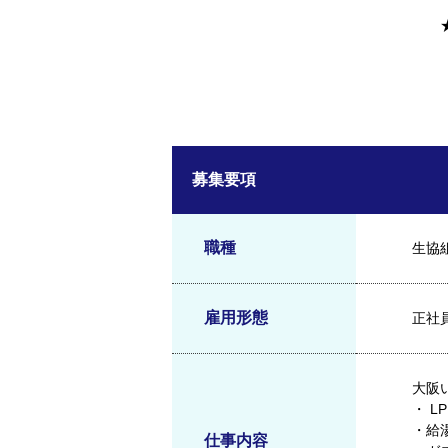
募集要項
職種
生協
雇用形態
正社
大阪
・ 
・給
仕事内容