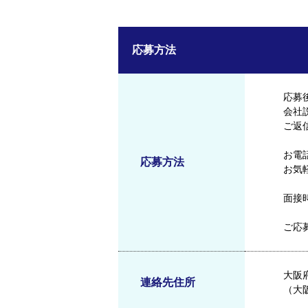
応募方法
応募
会社
ご返
お電
応募方法
お気
面接
ご応募は
大阪府
連絡先住所
（大