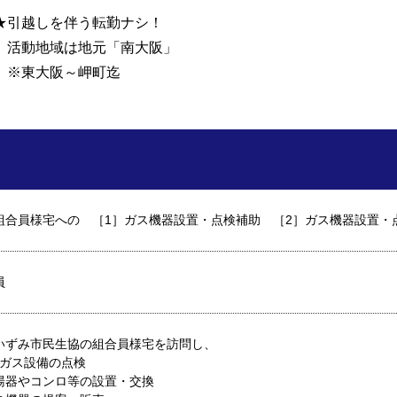
★引越しを伴う転勤ナシ！
活動地域は地元「南大阪」
※東大阪～岬町迄
組合員様宅への ［1］ガス機器設置・点検補助 ［2］ガス機器設置・
員
いずみ市民生協の組合員様宅を訪問し、
LPガス設備の点検
湯器やコンロ等の設置・交換