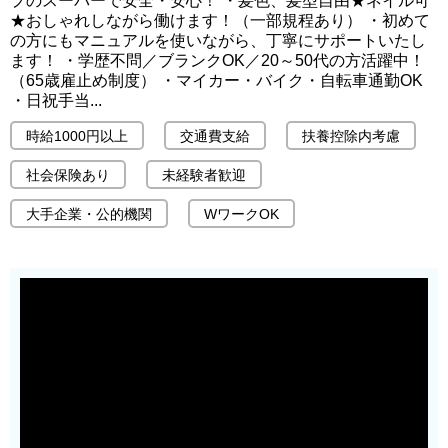
プのスーパーで安全・安心！ ・髪色、髪型自由★ネイル可
★おしゃれしながら働けます！（一部規程あり） ・初めて
の方にもマニュアルを使いながら、丁寧にサポートいたし
ます！ ・学歴不問／ブランクOK／20～50代の方活躍中！
（65歳雇止め制度） ・マイカー・バイク・自転車通勤OK
・日祝手当...
時給1000円以上
交通費支給
扶養控除内考慮
社会保険あり
未経験者歓迎
大手企業・公的機関
WワークOK