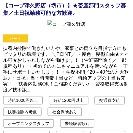
【コープ津久野店（堺市）】★畜産部門スタッフ募
集／土日祝勤務可能な方歓迎♪
パート
扶養内控除で働きたい方や、家事との両立を目指す方にも
ピッタリの環境です。 ＼POINT／ ・髪色、髪型自由★ネイ
ル可★おしゃれしながら働けます！（生鮮部門除く／一部
規程あり） ・初めての方にもマニュアルを使いながら、丁
寧にサポートいたします！ ・学歴不問／20～40代の方大歓
迎♪ ・日祝手当・時間帯手当など、時給アップの手当も充
実！ ・扶養内勤務OK！ご相談ください♪ ・資格取得支援制
度／技術認...
時給1000円以上
時給1200円以上
交通費支給
扶養控除内考慮
社会保険あり
オープニングスタッフ
未経験者歓迎