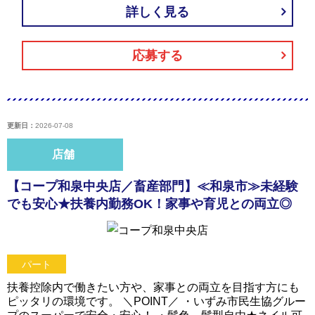
詳しく見る
応募する
更新日：
2026-07-08
店舗
【コープ和泉中央店／畜産部門】≪和泉市≫未経験
でも安心★扶養内勤務OK！家事や育児との両立◎
パート
扶養控除内で働きたい方や、家事との両立を目指す方にも
ピッタリの環境です。 ＼POINT／ ・いずみ市民生協グルー