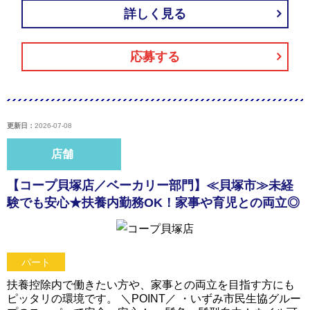
詳しく見る
応募する
更新日：
2026-07-08
店舗
【コープ貝塚店／ベーカリー部門】≪貝塚市≫未経
験でも安心★扶養内勤務OK！家事や育児との両立◎
パート
扶養控除内で働きたい方や、家事との両立を目指す方にも
ピッタリの環境です。 ＼POINT／ ・いずみ市民生協グルー