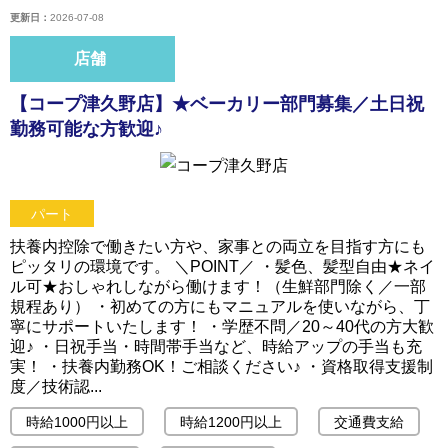
更新日：
2026-07-08
店舗
【コープ津久野店】★ベーカリー部門募集／土日祝
勤務可能な方歓迎♪
パート
扶養内控除で働きたい方や、家事との両立を目指す方にも
ピッタリの環境です。 ＼POINT／ ・髪色、髪型自由★ネイ
ル可★おしゃれしながら働けます！（生鮮部門除く／一部
規程あり） ・初めての方にもマニュアルを使いながら、丁
寧にサポートいたします！ ・学歴不問／20～40代の方大歓
迎♪ ・日祝手当・時間帯手当など、時給アップの手当も充
実！ ・扶養内勤務OK！ご相談ください♪ ・資格取得支援制
度／技術認...
時給1000円以上
時給1200円以上
交通費支給