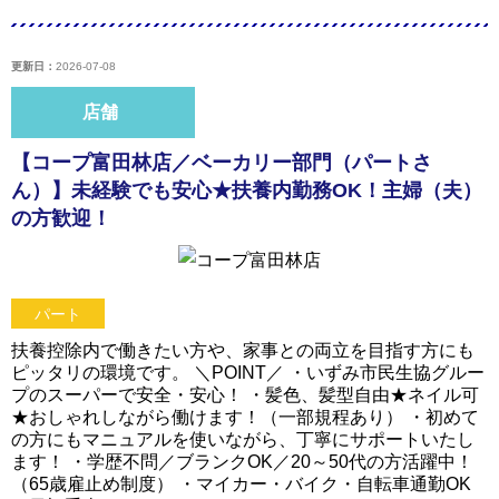
更新日：
2026-07-08
店舗
【コープ富田林店／ベーカリー部門（パートさ
ん）】未経験でも安心★扶養内勤務OK！主婦（夫）
の方歓迎！
パート
扶養控除内で働きたい方や、家事との両立を目指す方にも
ピッタリの環境です。 ＼POINT／ ・いずみ市民生協グルー
プのスーパーで安全・安心！ ・髪色、髪型自由★ネイル可
★おしゃれしながら働けます！（一部規程あり） ・初めて
の方にもマニュアルを使いながら、丁寧にサポートいたし
ます！ ・学歴不問／ブランクOK／20～50代の方活躍中！
（65歳雇止め制度） ・マイカー・バイク・自転車通勤OK