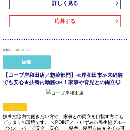
詳しく見る
応募する
更新日：
2026-07-08
店舗
【コープ岸和田店／惣菜部門】≪岸和田市≫未経験
でも安心★扶養内勤務OK！家事や育児との両立◎
パート
扶養控除内で働きたい方や、家事との両立を目指す方にも
ピッタリの環境です。 ＼POINT／ ・いずみ市民生協グルー
プのスーパーで安全・安心！ ・髪色、髪型自由★ネイル可