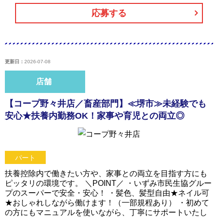
応募する
更新日：
2026-07-08
店舗
【コープ野々井店／畜産部門】≪堺市≫未経験でも
安心★扶養内勤務OK！家事や育児との両立◎
パート
扶養控除内で働きたい方や、家事との両立を目指す方にも
ピッタリの環境です。 ＼POINT／ ・いずみ市民生協グルー
プのスーパーで安全・安心！ ・髪色、髪型自由★ネイル可
★おしゃれしながら働けます！（一部規程あり） ・初めて
の方にもマニュアルを使いながら、丁寧にサポートいたし