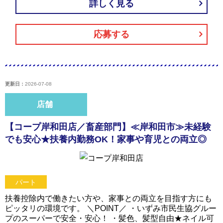
詳しく見る
応募する
更新日：
2026-07-08
店舗
【コープ岸和田店／畜産部門】≪岸和田市≫未経験
でも安心★扶養内勤務OK！家事や育児との両立◎
パート
扶養控除内で働きたい方や、家事との両立を目指す方にも
ピッタリの環境です。 ＼POINT／ ・いずみ市民生協グルー
プのスーパーで安全・安心！ ・髪色、髪型自由★ネイル可