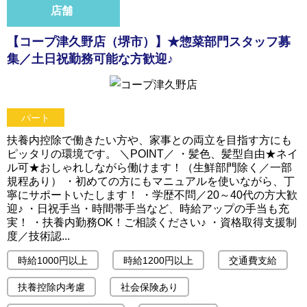
店舗
【コープ津久野店（堺市）】★惣菜部門スタッフ募
集／土日祝勤務可能な方歓迎♪
パート
扶養内控除で働きたい方や、家事との両立を目指す方にも
ピッタリの環境です。 ＼POINT／ ・髪色、髪型自由★ネイ
ル可★おしゃれしながら働けます！（生鮮部門除く／一部
規程あり） ・初めての方にもマニュアルを使いながら、丁
寧にサポートいたします！ ・学歴不問／20～40代の方大歓
迎♪ ・日祝手当・時間帯手当など、時給アップの手当も充
実！ ・扶養内勤務OK！ご相談ください♪ ・資格取得支援制
度／技術認...
時給1000円以上
時給1200円以上
交通費支給
扶養控除内考慮
社会保険あり