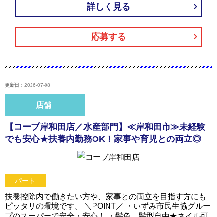
詳しく見る
応募する
更新日：
2026-07-08
店舗
【コープ岸和田店／水産部門】≪岸和田市≫未経験
でも安心★扶養内勤務OK！家事や育児との両立◎
パート
扶養控除内で働きたい方や、家事との両立を目指す方にも
ピッタリの環境です。 ＼POINT／ ・いずみ市民生協グルー
プのスーパーで安全・安心！ ・髪色、髪型自由★ネイル可