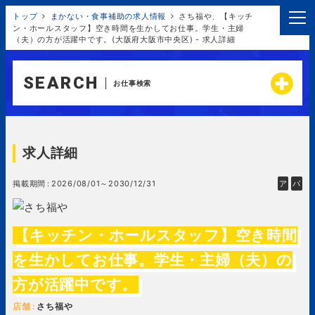
トップ
まかない・食事補助の求人情報
さち福や、【キッチ
ン・ホールスタッフ】空き時間を生かしてお仕事。学生・主婦
（夫）の方が活躍中です。(大阪府大阪市中央区) - 求人詳細
SEARCH
お仕事検索
求人詳細
掲載期間
2026/08/01～2030/12/31
ア
パ
【キッチン・ホールスタッフ】空き時間
を生かしてお仕事。学生・主婦（夫）の
方が活躍中です。
店舗
さち福や