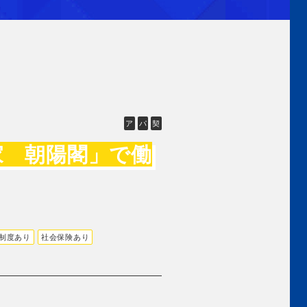
ア
パ
契
家 朝陽閣」で働
制度あり
社会保険あり