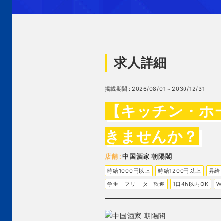
求人詳細
掲載期間
2026/08/01～2030/12/31
【キッチン・ホ
きませんか？
店舗
中国酒家 朝陽閣
時給1000円以上
時給1200円以上
昇給
学生・フリーター歓迎
1日4h以内OK
W