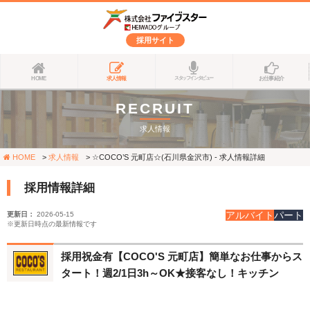
採用サイト
HOME
求人情報
お仕事紹介
スタッフインタビュー
RECRUIT
求人情報
HOME
求人情報
☆COCO’S 元町店☆(石川県金沢市) - 求人情報詳細
採用情報詳細
アルバイト
パート
更新日：
2026-05-15
※更新日時点の最新情報です
採用祝金有【COCO'S 元町店】簡単なお仕事からス
タート！週2/1日3h～OK★接客なし！キッチン