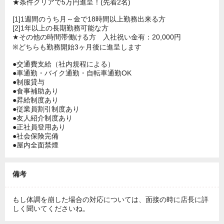
★条件クリアで5万円進呈！(先着2名)
[1]1週間のうち月～金で18時間以上勤務出来る方
[2]1年以上の長期勤務可能な方
★その他の時間帯働ける方 入社祝い金有：20,000円
※どちらも勤務開始3ヶ月後に進呈します
●交通費支給（社内規程による）
●車通勤・バイク通勤・自転車通勤OK
●制服貸与
●食事補助あり
●昇給制度あり
●従業員割引制度あり
●友人紹介制度あり
●正社員登用あり
●社会保険完備
●屋内全面禁煙
備考
もし体調を崩した場合の対応については、面接の時に店長に詳
しく聞いてくださいね。