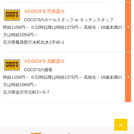
☆COCO’S 穴水店☆
COCO'Sのホールスタッフ or キッチンスタッフ
時給1100円～ ※22時以降は時給1375円～ 高校生・18歳未満の
方は時給1054円～
石川県鳳珠郡穴水町此木1字45-1
☆COCO’S 元町店☆
COCO'Sの接客
時給1100円～ ※22時以降は時給1375円～ 高校生・18歳未満の
方は時給1060円～
石川県金沢市元町2ー5-7