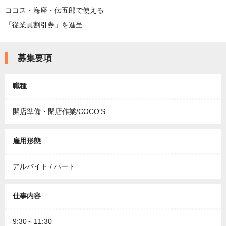
ココス・海座・伝五郎で使える
「従業員割引券」を進呈
募集要項
職種
開店準備・閉店作業/COCO'S
雇用形態
アルバイト / パート
仕事内容
9:30～11:30