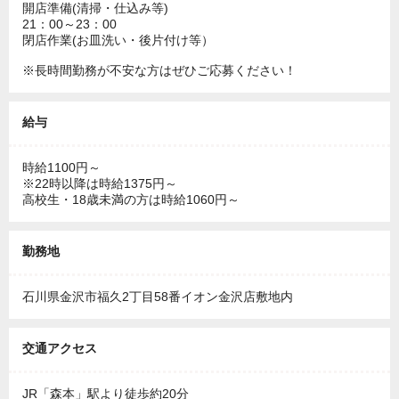
開店準備(清掃・仕込み等)
21：00～23：00
閉店作業(お皿洗い・後片付け等）
※長時間勤務が不安な方はぜひご応募ください！
給与
時給1100円～
※22時以降は時給1375円～
高校生・18歳未満の方は時給1060円～
勤務地
石川県金沢市福久2丁目58番イオン金沢店敷地内
交通アクセス
JR「森本」駅より徒歩約20分