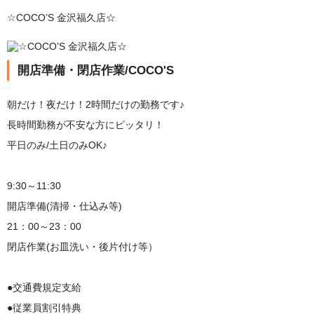
☆COCO’S 金沢福久店☆
開店準備・閉店作業/COCO'S
朝だけ！夜だけ！2時間だけの勤務です♪
長時間勤務が不安な方にピッタリ！
平日のみ/土日のみOK♪
9:30～11:30
開店準備(清掃・仕込み等)
21：00～23：00
閉店作業(お皿洗い・後片付け等）
●交通費規定支給
●従業員割引特典