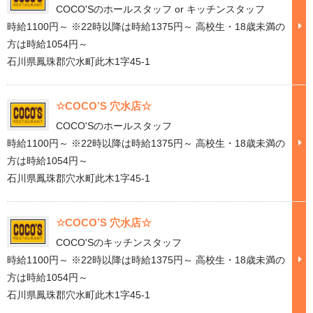
COCO'Sのホールスタッフ or キッチンスタッフ
時給1100円～ ※22時以降は時給1375円～ 高校生・18歳未満の
方は時給1054円～
石川県鳳珠郡穴水町此木1字45-1
☆COCO’S 穴水店☆
COCO'Sのホールスタッフ
時給1100円～ ※22時以降は時給1375円～ 高校生・18歳未満の
方は時給1054円～
石川県鳳珠郡穴水町此木1字45-1
☆COCO’S 穴水店☆
COCO'Sのキッチンスタッフ
時給1100円～ ※22時以降は時給1375円～ 高校生・18歳未満の
方は時給1054円～
石川県鳳珠郡穴水町此木1字45-1