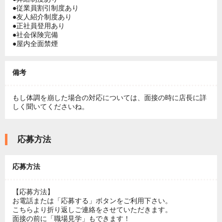
●従業員割引制度あり
●友人紹介制度あり
●正社員登用あり
●社会保険完備
●屋内全面禁煙
備考
もし体調を崩した場合の対応については、面接の時に店長に詳
しく聞いてくださいね。
応募方法
応募方法
【応募方法】
お電話または「応募する」ボタンをご利用下さい。
こちらより折り返しご連絡をさせていただきます。
面接の前に「職場見学」もできます！