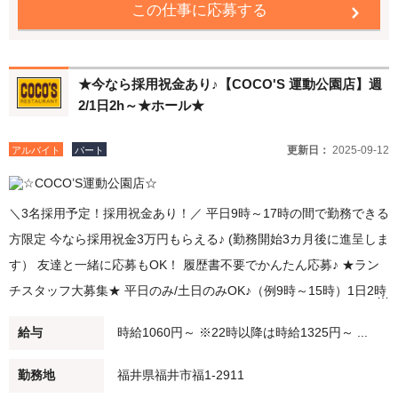
この仕事に応募する
★今なら採用祝金あり♪【COCO'S 運動公園店】週
2/1日2h～★ホール★
更新日：
2025-09-12
アルバイト
パート
＼3名採用予定！採用祝金あり！／ 平日9時～17時の間で勤務できる
方限定 今なら採用祝金3万円もらえる♪ (勤務開始3カ月後に進呈しま
す） 友達と一緒に応募もOK！ 履歴書不要でかんたん応募♪ ★ラン
チスタッフ大募集★ 平日のみ/土日のみOK♪（例9時～15時）1日2時
間～OK！ 主婦さん多数活躍中！ 子どもさんが学校・幼稚園に行っ
給与
時給1060円～ ※22時以降は時給1325円～ ...
てる間に、家事の合間に。 短時間勤務・扶養範囲内での勤務も可能
です！ ★ディナースタッフ大募集★ 夕方（例：18時～21時）/夜
勤務地
福井県福井市福1-2911
（例：21時～閉店）勤務できる方歓迎！ 22時以降は時給25％UP♪