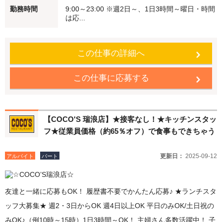
勤務時間
9:00～23:00 ※週2日～、1日3時間～曜日・時間
大歓迎♪ 未経験でも安心♪始めはかんたんなお仕事からスタート 働く
は応...
仲間もしっかりフォローします！ ●食事補助 自慢のメニューを従業
員価格で食べることができます。 ●従業員割引特典 「従業員割引
この仕事の詳細へ
券」を進呈します！ ★注文はタッチパネル♪接客未経験者も安心！
注文など難しい作業なし！ ★柔軟な働き方が可能 短時間勤務・扶養
この仕事に応募する
内勤務OK！ 副業・WワークOK 履歴書不要でかんたん応募♪
【COCO'S 瑞浪店】★接客なし！★キッチンスタッ
フ★従業員価格（約65％オフ）で食事もできちゃう
更新日：
2025-09-12
アルバイト
パート
友達と一緒に応募もOK！ 履歴書不要でかんたん応募♪ ★ランチスタ
ッフ大募集★ 週2・3日からOK 週4日以上OK 平日のみOK/土日祝の
みOK♪（例10時～15時）1日3時間～OK！ 主婦さん多数活躍中！ 子