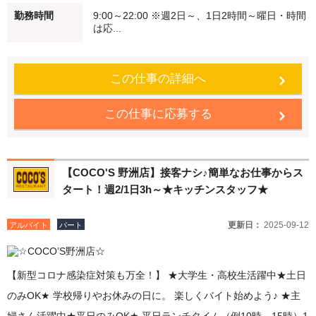
勤務時間
9:00～22:00 ※週2日～、1日2時間～曜日・時間
Wワーク・シニアの方も積極採用中♪学生さんも大歓迎♪ 未経験でも
は応...
安心♪始めはかんたんなお仕事からスタート 働く仲間もしっかりフ
ォローします！ ●食事補助 自慢のメニューを従業員価格で食べるこ
この仕事の詳細へ
とができます。 ●従業員割引特典 「従業員割引券」を進呈します！
この仕事に応募する
【COCO'S 野洲店】接客ナシ♪簡単なお仕事からス
タート！週2/1日3h～★キッチンスタッフ★
更新日：
2025-09-12
アルバイト
パート
【新型コロナ感染症対策も万全！】 ★大学生・高校生活躍中★土日
のみOK★ 学校帰りやお休みの日に。 楽しくバイト始めよう♪ ★主