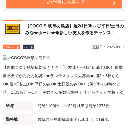
この仕事に応募する
内勤務OK！ 副業・WワークOK 履歴書不要でかんたん応募♪
【COCO'S 岐阜羽島店】週2/1日3h～◎平日/土日の
み◎★ホール★◆新しい友人を作るチャンス！
更新日：
2025-09-12
アルバイト
パート
【新型コロナ感染症対策も万全！】 友達と一緒に応募もOK！ 履歴
書不要でかんたん応募♪ ★ランチスタッフ大募集★ 週2・3日から
OK 週4日以上OK 平日のみOK/土日祝のみOK♪（例9時～14時or15
時）1日3時間～OK！ 主婦さん多数活躍中！ 子どもさんが学校・幼
稚園に行ってる間に、家事の合間に。 短時間勤務・扶養範囲内での
給与
時給1100円～ ※22時以降は時給1375円～ ...
勤務も可能です！ ★ディナースタッフ大募集★ 夕方（例：18時～
21時）/深夜バイト（例：21時～閉店）勤務できる方歓迎！ 22時以
勤務地
岐阜県羽島市福寿町千代田3丁目11番地
降は時給25％UP♪ Wワーク・シニアの方も積極採用中♪学生さんも