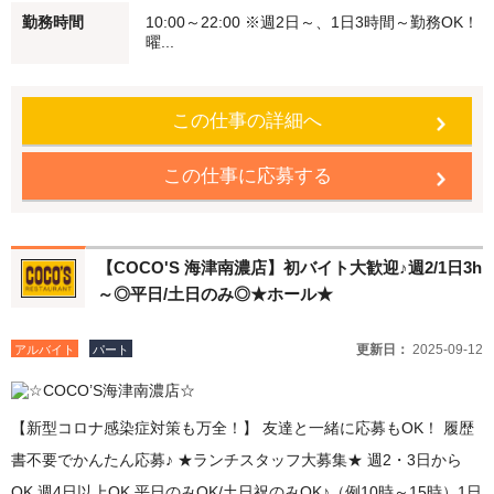
勤務時間
10:00～22:00 ※週2日～、1日3時間～勤務OK！
経験でも安心♪始めはかんたんなお仕事からスタート 働く仲間もし
曜...
っかりフォローします！ ●食事補助 自慢のメニューを従業員価格で
食べることができます。 ●従業員割引特典 「従業員割引券」を進呈
この仕事の詳細へ
します！ ★注文はタッチパネル♪接客未経験者も安心！ 注文など難
しい作業なし！ ★柔軟な働き方が可能 短時間勤務・扶養内勤務
この仕事に応募する
OK！ 副業・WワークOK 履歴書不要でかんたん応募♪
【COCO'S 海津南濃店】初バイト大歓迎♪週2/1日3h
～◎平日/土日のみ◎★ホール★
更新日：
2025-09-12
アルバイト
パート
【新型コロナ感染症対策も万全！】 友達と一緒に応募もOK！ 履歴
書不要でかんたん応募♪ ★ランチスタッフ大募集★ 週2・3日から
OK 週4日以上OK 平日のみOK/土日祝のみOK♪（例10時～15時）1日