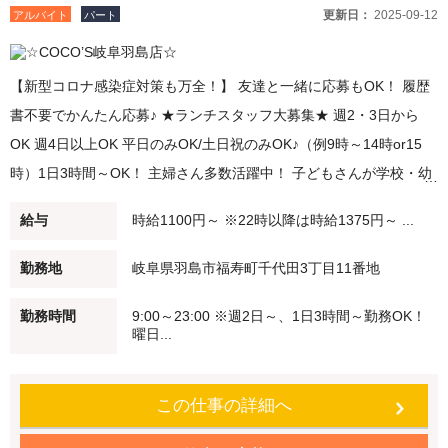
更新日：
2025-09-12
アルバイト
パート
【新型コロナ感染症対策も万全！】 友達と一緒に応募もOK！ 履歴
書不要でかんたん応募♪ ★ランチスタッフ大募集★ 週2・3日から
OK 週4日以上OK 平日のみOK/土日祝のみOK♪（例9時～14時or15
時）1日3時間～OK！ 主婦さん多数活躍中！ 子どもさんが学校・幼
稚園に行ってる間に、家事の合間に。 短時間勤務・扶養範囲内での
給与
時給1100円～ ※22時以降は時給1375円～ ...
勤務も可能です！ ★ディナースタッフ大募集★ 夕方（例：18時～
21時）/深夜バイト（例：21時～閉店）勤務できる方歓迎！ 22時以
勤務地
岐阜県羽島市福寿町千代田3丁目11番地
降は時給25％UP♪ Wワーク・シニアの方も積極採用中♪学生さんも
勤務時間
9:00～23:00 ※週2日～、1日3時間～勤務OK！
大歓迎♪ 未経験でも安心♪始めはかんたんなお仕事からスタート 働く
曜日...
仲間もしっかりフォローします！ ●食事補助 自慢のメニューを従業
員価格で食べることができます。 ●従業員割引特典 「従業員割引
この仕事の詳細へ
券」を進呈します！ ★注文はタッチパネル♪接客未経験者も安心！
注文など難しい作業なし！ ★柔軟な働き方が可能 短時間勤務・扶養