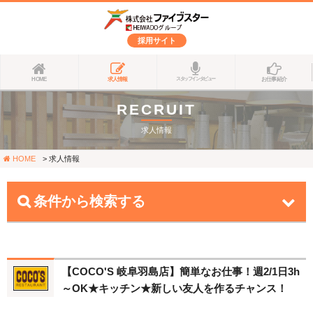
採用サイト
HOME
求人情報
お仕事紹介
スタッフインタビュー
RECRUIT
求人情報
HOME
求人情報
条件から検索する
【COCO'S 岐阜羽島店】簡単なお仕事！週2/1日3h
～OK★キッチン★新しい友人を作るチャンス！