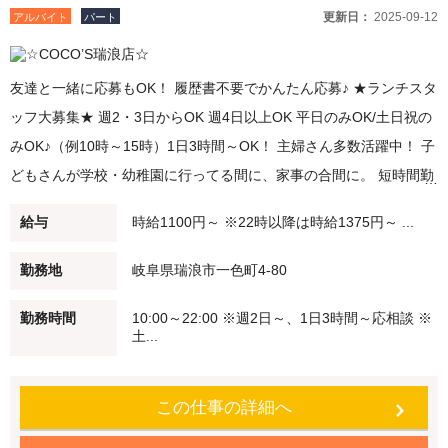
更新日：
2025-09-12
アルバイト
パート
友達と一緒に応募もOK！ 履歴書不要でかんたん応募♪ ★ランチスタ
ッフ大募集★ 週2・3日からOK 週4日以上OK 平日のみOK/土日祝の
みOK♪（例10時～15時）1日3時間～OK！ 主婦さん多数活躍中！ 子
どもさんが学校・幼稚園に行ってる間に、家事の合間に。 短時間勤
務・扶養範囲内での勤務も可能です！ ★ディナースタッフ大募集★
給与
時給1100円～ ※22時以降は時給1375円～ ...
夕方（例：18時～21時）/深夜バイト（例：21時～閉店）勤務でき
る方歓迎！ 22時以降は時給25％UP♪ Wワーク・シニアの方も積極
勤務地
岐阜県瑞浪市一色町4-80
採用中♪学生さんも大歓迎♪ ●食事補助 自慢のメニューを従業員価格
勤務時間
10:00～22:00 ※週2日～、1日3時間～応相談 ※
で食べることができます。 ●従業員割引特典 「従業員割引券」を進
土...
呈します！ ★注文はタッチパネル♪接客未経験者も安心！ 注文など
難しい作業なし！ ★柔軟な働き方が可能 短時間勤務・扶養内勤務
この仕事の詳細へ
OK！ 副業・WワークOK 履歴書不要でかんたん応募♪