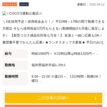
更新日：
2025-09-12
アルバイト
パート
＼3名採用予定！採用祝金あり！／ 平日9時～17時の間で勤務できる
方限定 今なら採用祝金3万円もらえる♪ (勤務開始3カ月後に進呈しま
す） 【新型コロナ感染症対策も万全！】 友達と一緒に応募もOK！
履歴書不要でかんたん応募♪ ★ランチスタッフ大募集★ 平日のみ/土
日のみOK♪（例9時～15時）1日2時間～OK！ 主婦さん多数活躍中！
給与
時給1060円～ ※22時以降は時給1325円～ ...
子どもさんが学校・幼稚園に行ってる間に、家事の合間に。 短時間
勤務・扶養範囲内での勤務も可能です！ ★ディナースタッフ大募集
勤務地
福井県福井市福1-2911
★ 夕方（例：18時～21時）/夜（例：21時～閉店）勤務できる方歓
勤務時間
9:00～22:00 ※週2日～、1日2時間～勤務OK！
迎！ 22時以降は時給25％UP♪ Wワーク・シニアの方も積極採用中♪
曜日...
学生さんも大歓迎♪ 未経験でも安心♪始めはかんたんなお仕事からス
タート 働く仲間もしっかりフォローします！ ●食事補助 自慢のメニ
この仕事の詳細へ
ューを従業員価格で食べることができます。 ●従業員割引特典 「従
業員割引券」を進呈します！