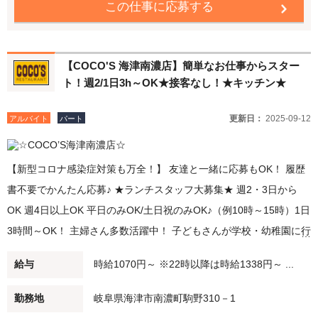
この仕事に応募する
【COCO'S 海津南濃店】簡単なお仕事からスター
ト！週2/1日3h～OK★接客なし！★キッチン★
更新日：
2025-09-12
アルバイト
パート
【新型コロナ感染症対策も万全！】 友達と一緒に応募もOK！ 履歴
書不要でかんたん応募♪ ★ランチスタッフ大募集★ 週2・3日から
OK 週4日以上OK 平日のみOK/土日祝のみOK♪（例10時～15時）1日
3時間～OK！ 主婦さん多数活躍中！ 子どもさんが学校・幼稚園に行
ってる間に、家事の合間に。 短時間勤務・扶養範囲内での勤務も可
給与
時給1070円～ ※22時以降は時給1338円～ ...
能です！ ★ディナースタッフ大募集★ 夕方（例：18時～21時）/深
夜バイト（例：21時～閉店）勤務できる方歓迎！ 22時以降は時給
勤務地
岐阜県海津市南濃町駒野310－1
25％UP♪ Wワーク・シニアの方も積極採用中♪学生さんも大歓迎♪ 未