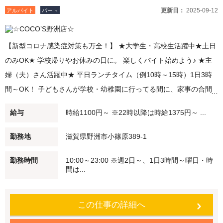
更新日：
2025-09-12
アルバイト
パート
【新型コロナ感染症対策も万全！】 ★大学生・高校生活躍中★土日
のみOK★ 学校帰りやお休みの日に。 楽しくバイト始めよう♪ ★主
婦（夫）さん活躍中★ 平日ランチタイム（例10時～15時）1日3時
間～OK！ 子どもさんが学校・幼稚園に行ってる間に、家事の合間
に。 短時間勤務・扶養範囲内での勤務も可能です！ 未経験でも安心
給与
時給1100円～ ※22時以降は時給1375円～ ...
♪始めはかんたんなお仕事からスタート 働く仲間もしっかりフォロ
ーします！ 友達との応募もOK！ 履歴書不要で簡単応募♪ 高校生か
勤務地
滋賀県野洲市小篠原389-1
ら主婦（夫）まで、幅広い年代のスタッフが 活躍中の『ココス』★
勤務時間
10:00～23:00 ※週2日～、1日3時間～曜日・時
●評価制度 あなたの頑張りをしっかり認め、評価する仕組みありま
間は...
す！ ●教育制度 アルバイトが初めての方も安心！トレーナーが一人
ひとりの習得度に合わせて教えます♪ ●食事補助 ココス自慢の料理
この仕事の詳細へ
を従業員価格（約65％オフですよ！） で食べることができます♪ ●
従業員割引特典 ココス・海座・伝五郎で使える 「従業員割引券」を