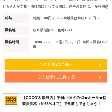
どもさんが学校・幼稚園に行ってる間に、家事の合間に。 短時間勤
務・扶養範囲内での勤務も可能です！ ★ディナースタッフ大募集★
給与
時給1100円～ ※22時以降は時給1375円～ ...
夕方（例：18時～21時）/深夜バイト（例：21時～閉店）勤務でき
る方歓迎！ 22時以降は時給25％UP♪ Wワーク・シニアの方も積極
勤務地
岐阜県瑞浪市一色町4-80
採用中♪学生さんも大歓迎♪ ●食事補助 自慢のメニューを従業員価格
勤務時間
10:00～22:00 ※週2日～、1日3時間～勤務OK！
で食べることができます。 ●従業員割引特典 「従業員割引券」を進
曜...
呈します！ ★注文はタッチパネル♪接客未経験者も安心！ 注文など
難しい作業なし！ ★柔軟な働き方が可能 短時間勤務・扶養内勤務
この仕事の詳細へ
OK！ 副業・WワークOK 履歴書不要でかんたん応募♪
この仕事に応募する
【COCO'S 瑞浪店】平日/土日のみ◎★ホール★従
業員価格（約65％オフ）で食事もできちゃう！