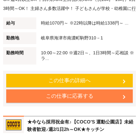
3時間～OK！ 主婦さん多数活躍中！ 子どもさんが学校・幼稚園に行
ってる間に、家事の合間に。 短時間勤務・扶養範囲内での勤務も可
給与
時給1070円～ ※22時以降は時給1338円～ ...
能です！ ★ディナースタッフ大募集★ 夕方（例：18時～21時）/深
夜バイト（例：21時～閉店）勤務できる方歓迎！ 22時以降は時給
勤務地
岐阜県海津市南濃町駒野310－1
25％UP♪ Wワーク・シニアの方も積極採用中♪学生さんも大歓迎♪ 未
勤務時間
10:00～22:00 ※週2日～、1日3時間～応相談 ※
経験でも安心♪始めはかんたんなお仕事からスタート 働く仲間もし
ラ...
っかりフォローします！ ●食事補助 自慢のメニューを従業員価格で
食べることができます。 ●従業員割引特典 「従業員割引券」を進呈
この仕事の詳細へ
します！ ★注文はタッチパネル♪接客未経験者も安心！ 注文など難
しい作業なし！ ★柔軟な働き方が可能 短時間勤務・扶養内勤務
この仕事に応募する
OK！ 副業・WワークOK 履歴書不要でかんたん応募♪
★今なら採用祝金有♪【COCO'S 運動公園店】未経
験者歓迎♪週2/1日2h～OK★キッチン