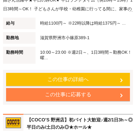
婦さん活躍中★平日のみOK★ 平日ランチタイム（例10時～15時）1
日3時間～OK！ 子どもさんが学校・幼稚園に行ってる間に、家事の
合間に。 短時間勤務・扶養範囲内での勤務も可能です！ 未経験でも
給与
時給1100円～ ※22時以降は時給1375円～ ...
安心♪始めはかんたんなお仕事からスタート 仲間のしっかりフォロ
ーします！ 友達との応募もOK！ 履歴書不要のかんたん応募♪ ●評価
勤務地
滋賀県野洲市小篠原389-1
制度 あなたの頑張りをしっかり認め、評価する仕組みあります！ ●
勤務時間
10:00～23:00 ※週2日～、1日3時間～勤務OK！
教育制度 アルバイトが初めての方も安心！トレーナーが一人ひとり
曜...
の習得度に合わせて教えます♪ ●食事補助 ココス自慢のメニューを
従業員価格（約65％オフですよ！） で食べることができます♪ ●従
この仕事の詳細へ
業員割引特典 ココス・海座・伝五郎で使える 「従業員割引券」を進
呈します！ ●正社員登用制度 アルバイトから正社員へ積極的に登用
この仕事に応募する
しています。
【COCO'S 野洲店】初バイト大歓迎♪週2/1日3h～◎
平日のみ/土日のみ◎★ホール★