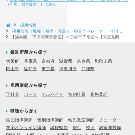
（印刷、製本補助）］に戻る
採用情報
採用情報［職種：引率・見回り・印刷オペレーター・軽作業スタッフ（印刷、製本補助）］
【浜学園 JR京都駅前教室】≪京都市下京区≫【教室見回り・軽作業補助等（SG）】男子大学生が活躍中！就活に役立つお仕事！［京都府京都市下京区］
都道府県から探す
大阪府
兵庫県
京都府
滋賀県
奈良県
和歌山県
岡山県
愛知県
東京都
神奈川県
沖縄県
雇用形態から探す
正社員
パート
アルバイト
契約社員
業務委託
職種から探す
集団指導講師
個別指導講師
幼児教室講師
チューター
在宅オンライン講師
試験監督
採点
校正
教室運営職