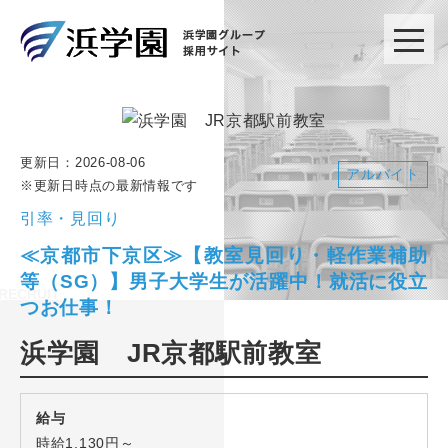
更新日：
2026-08-06
アルバイト
※更新日時点の最新情報です
引率・見回り
≪京都市下京区≫【教室見回り・軽作業補助
等（SG）】男子大学生が活躍中！就活に役立
つお仕事！
浜学園 JR京都駅前教室
給与
時給1,130円～