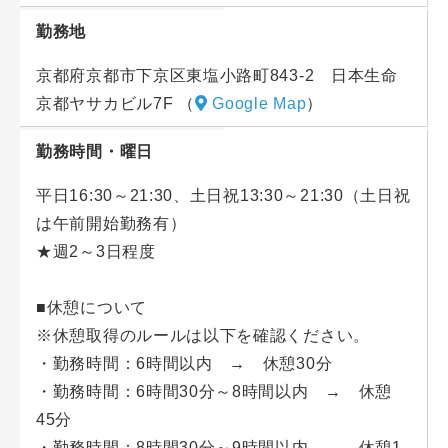
未経験&学生さんも多数活躍中です☆
未経験でもスグに活躍できますよ◎
勤務地
登下塾サポートは塾や最寄り駅周辺のみなので、
京都府京都市下京区東塩小路町843-2 日本生命
遠くまで行く必要はありません！
京都ヤサカビル7F
（
Google Map
）
勉強を頑張る子ども達を、
勤務時間・曜日
裏から一緒にサポートしませんか？？♪
平日16:30～21:30、土日祝13:30～21:30（土日祝
は午前開始勤務有）
★週2～3日程度
■休憩について
※休憩取得のルールは以下を確認ください。
・勤務時間：6時間以内 → 休憩30分
・勤務時間：6時間30分～8時間以内 → 休憩
45分
・勤務時間：8時間30分～9時間以内 → 休憩1