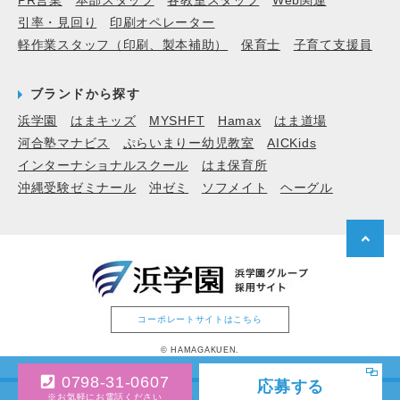
PR営業
本部スタッフ
各教室スタッフ
Web関連
引率・見回り
印刷オペレーター
軽作業スタッフ（印刷、製本補助）
保育士
子育て支援員
ブランドから探す
浜学園
はまキッズ
MYSHFT
Hamax
はま道場
河合塾マナビス
ぷらいまりー幼児教室
AICKids
インターナショナルスクール
はま保育所
沖縄受験ゼミナール
沖ゼミ
ソフメイト
ヘーグル
コーポレートサイトはこちら
© HAMAGAKUEN.
0798-31-0607
応募する
※お気軽にお電話ください