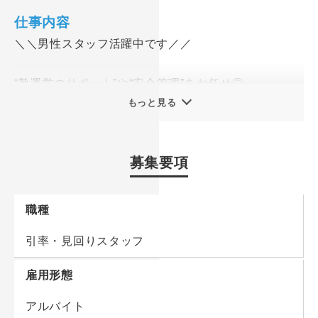
>>“塾運営サポート”のお仕事を始めてみませんか？？
仕事内容
POINT【1】
＼＼男性スタッフ活躍中です／／
教室見回りや、登下塾を見守ったり…
子ども達と接する機会はたくさん◎やりがいも抜群！
“塾運営のサポート”や“安全管理”をお任せ◎
男性スタッフ活躍中です！！
--------------------------
もっと見る
◆登下塾時のサポート
POINT【2】
◆教室の黒板消し
“週2～3日程度”の勤務でOK！
募集要項
◆忘れ物チェック
基本は夕方からのお仕事なので、学校とも両立しやす
◆備品在庫確認
い♪
◆塾のイベント準備
職種
◆子ども達に教室案内
POINT【3】
引率・見回りスタッフ
◆教室見回り
塾内でのサポート業務をお願いします！
◆事務作業補助
雇用形態
黒板消しや、忘れ物チェック、イベント準備などなど
--------------------------
◎
アルバイト