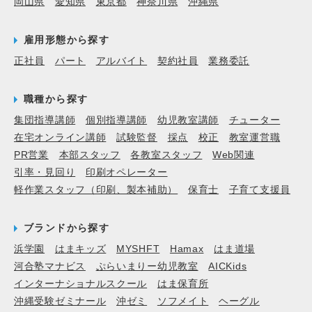
岡山県
愛知県
東京都
神奈川県
沖縄県
雇用形態から探す
正社員
パート
アルバイト
契約社員
業務委託
職種から探す
集団指導講師
個別指導講師
幼児教室講師
チューター
在宅オンライン講師
試験監督
採点
校正
教室運営職
PR営業
本部スタッフ
各教室スタッフ
Web関連
引率・見回り
印刷オペレーター
軽作業スタッフ（印刷、製本補助）
保育士
子育て支援員
ブランドから探す
浜学園
はまキッズ
MYSHFT
Hamax
はま道場
河合塾マナビス
ぷらいまりー幼児教室
AICKids
インターナショナルスクール
はま保育所
沖縄受験ゼミナール
沖ゼミ
ソフメイト
ヘーグル