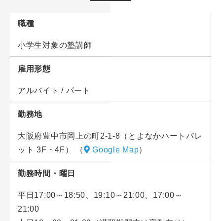
最初はテスト部分を担当する講師補助から始めていた
・授業が始まるまでの生徒さんへの質疑応答
だきますので、講師または集団指導が初めてという方
・テスト配布や出欠管理、試験中の監督業務
職種
も大丈夫。
・授業終了後の採点見直し、成績管理など
また、入社後の研修でもじっくり学べますよ！
小学生対象の塾講師
講師に昇格するまでの間は実際の授業に講師補助とし
雇用形態
て参加頂き、生徒さんへの指導法やテクニックを学ん
で頂きます。
アルバイト / パート
授業参加以外にも勉強会や研修があるため、未経験や
勤務地
バイトデビューの方でも安心して取り組んで頂けま
す。
大阪府豊中市岡上の町2-1-8（とよなかハートパレ
ット 3F・4F）
（
Google Map
）
勤務時間・曜日
平日17:00～18:50、19:10～21:00、17:00～
21:00