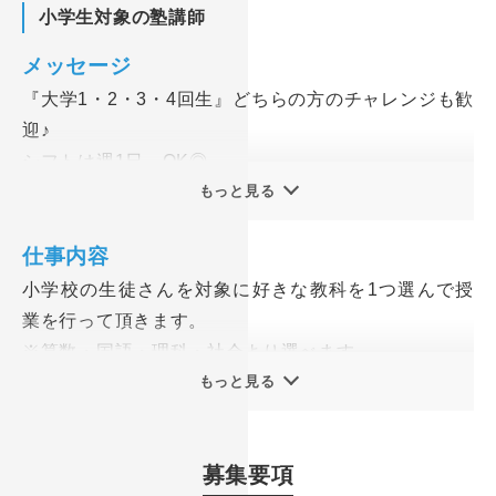
小学生対象の塾講師
メッセージ
『大学1・2・3・4回生』どちらの方のチャレンジも歓
迎♪
シフトは週1日～OK◎
カリキュラムや学校行事とも調整できるので、大学と
もっと見る
も両立しやすいところがポイントです。
仕事内容
頑張る子供たちを応援するやりがいのある仕事で充実
小学校の生徒さんを対象に好きな教科を1つ選んで授
した学生生活を送りませんか？
業を行って頂きます。
※算数・国語・理科・社会より選べます
おまかせするのは、受験を見据えた集団指導。
★通勤可能な近隣エリアの複数教室で授業があります
もっと見る
国語・算数・理科・社会から1科目を担当していただ
きます。
まずは下記の授業サポート（准講師）からスタートに
募集要項
なります。