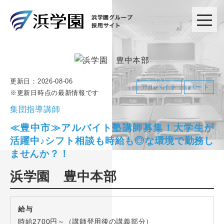
更新日：
2026-08-06
アルバイト
パート
※更新日時点の最新情報です
集団指導講師
≪豊中市≫アルバイト塾講師募集！大学生が
活躍中♪シフト相談も時給も◎な環境で勤務し
ませんか？！
浜学園 豊中本部
給与
時給2700円～（講師登用後の講義部分）