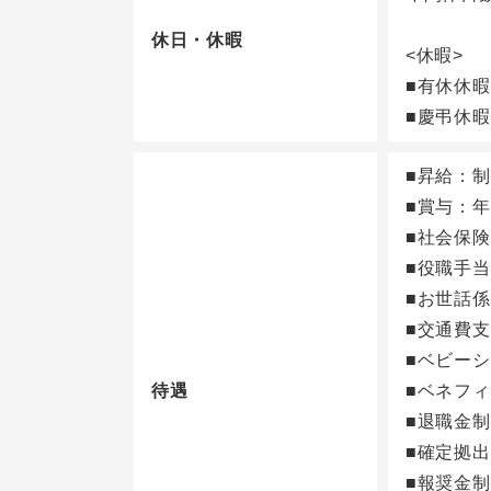
休日・休暇
<休暇>
■有休休
■慶弔休暇
■昇給：
■賞与：年
■社会保
■役職手当
■お世話
■交通費支
■ベビー
待遇
■ベネフ
■退職金
■確定拠
■報奨金