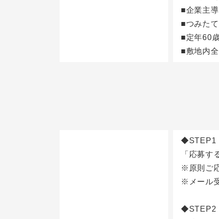
■企業主
■つみたて
■定年60
■敷地内
◆STEP1
「応募す
※原則ご応
※メール受
◆STEP2