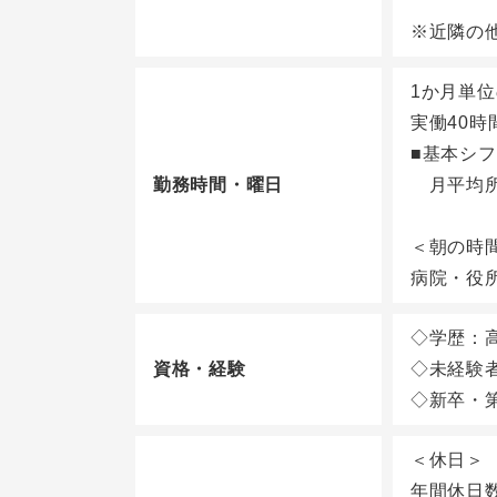
※近隣の
1か月単
実働40時
■基本シフ
勤務時間・曜日
月平均所定
＜朝の時
病院・役
◇学歴：
資格・経験
◇未経験
◇新卒・
＜休日＞
年間休日数