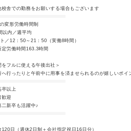
他校舎での勤務をお願いする場合もございます
位の変形労働時間制
間以内／週平均
ト／12：50～21：50（実働8時間）
労働時間163.3時間
間をフルに使える午後出社＞
所へ行ったりと午前中に用事を済ませられるのが嬉しいポイ
高卒以上
者歓迎
第二新卒も活躍中♪
120日（週休2日制＋会社指定祝日16日分）