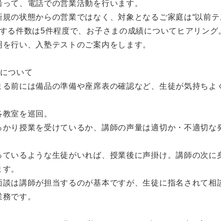
沿って、電話での営業活動を行います。
新規の状態からの営業ではなく、対象となるご家庭は“以前テ
電する件数は5件程度で、お子さまの成績についてヒアリング
明を行い、入塾テストのご案内をします。
理について
まる前には備品の準備や座席表の確認など、生徒が気持ちよ
。
各教室を巡回。
っかり授業を受けているか、講師の声量は適切か・不適切な
っているような生徒がいれば、授業後に声掛け。講師の次に
ます。
面談は講師が担当するのが基本ですが、生徒に指名されて相
業務です。