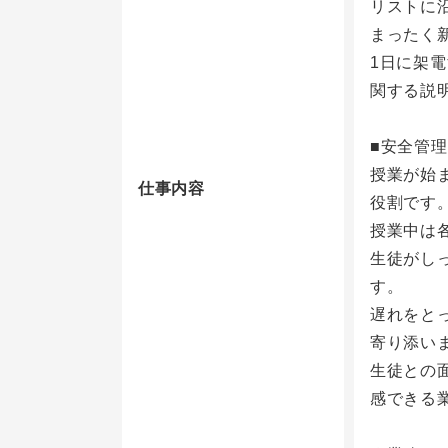
リストに
まったく
1日に架
関する説
■安全管
授業が始
仕事内容
役割です
授業中は
生徒がし
す。
遅れをと
寄り添い
生徒との
感できる