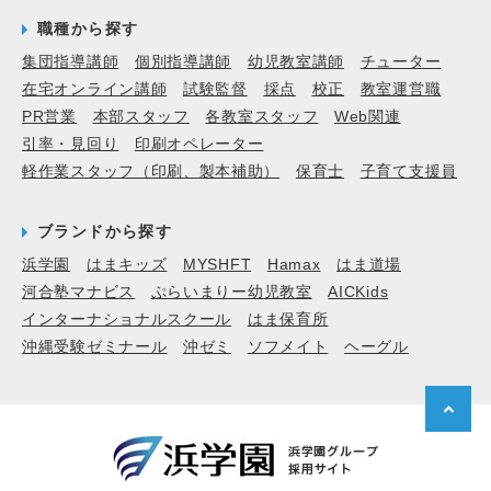
職種から探す
集団指導講師
個別指導講師
幼児教室講師
チューター
在宅オンライン講師
試験監督
採点
校正
教室運営職
PR営業
本部スタッフ
各教室スタッフ
Web関連
引率・見回り
印刷オペレーター
軽作業スタッフ（印刷、製本補助）
保育士
子育て支援員
ブランドから探す
浜学園
はまキッズ
MYSHFT
Hamax
はま道場
河合塾マナビス
ぷらいまりー幼児教室
AICKids
インターナショナルスクール
はま保育所
沖縄受験ゼミナール
沖ゼミ
ソフメイト
ヘーグル