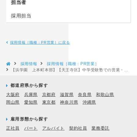
担当者
採用担当
採用情報［職種：PR営業］に戻る
採用情報
採用情報［職種：PR営業］
【浜学園 上本町本部】【天王寺区】中学受験塾での営業・教室マネジメント（授業なし）◆未経験歓迎◆やりがいある仕事です！［大阪府大阪市天王寺区］
都道府県から探す
大阪府
兵庫県
京都府
滋賀県
奈良県
和歌山県
岡山県
愛知県
東京都
神奈川県
沖縄県
雇用形態から探す
正社員
パート
アルバイト
契約社員
業務委託