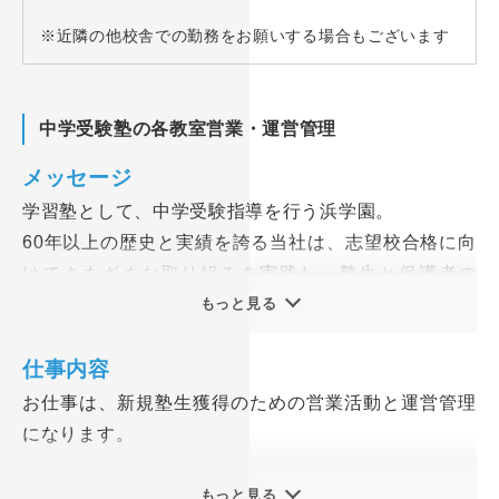
※近隣の他校舎での勤務をお願いする場合もございます
中学受験塾の各教室営業・運営管理
メッセージ
学習塾として、中学受験指導を行う浜学園。
60年以上の歴史と実績を誇る当社は、志望校合格に向
けてさまざまな取り組みを実践し、塾生と保護者の
方々をサポートし続けてきました。
もっと見る
今回募集する営業・教室管理は教室の大切なポジショ
仕事内容
ン。
お仕事は、新規塾生獲得のための営業活動と運営管理
「あなたの説明が分かりやすかったから」など、自分
になります。
の話を聞いて入塾を決めてくれた時のやりがいや、入
塾後に相談相手として指名されることもあり、子ども
■営業活動について
もっと見る