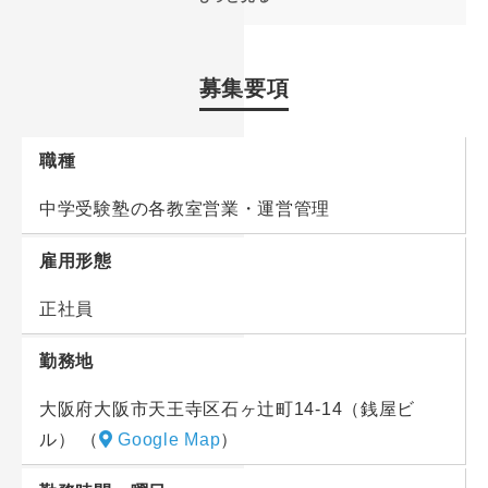
たちの未来に寄り添える喜びもあります。
リストに沿って、電話での営業活動を行います。
まったく新規の状態からの営業ではなく、対象となる
教育業界未経験の方や、営業未経験の方も歓迎！
募集要項
ご家庭は“以前テストを受けに来てくださった方々”。
塾生たちの成長を見守りながら充実した仕事を一緒に
1日に架電する件数は5件程度で、お子さまの成績につ
行いませんか。
いてヒアリング。興味を持っていただけた方に対して
職種
入塾に関する説明を行い、入塾テストのご案内をしま
＜勤務例＞
中学受験塾の各教室営業・運営管理
す。
12:50…出社
雇用形態
業務連絡、メールチェックなど
■安全管理について
16:00…教室準備
授業が始まる前には備品の準備や座席表の確認など、
正社員
生徒の受け入れに向けて教室の準備（備品や座席表の
生徒が気持ちよく受講できるような環境を整えるのも
準備・清掃チェック）
勤務地
重要な役割です。
17:00…授業開始
授業中は各教室を巡回。
大阪府大阪市天王寺区石ヶ辻町14-14（銭屋ビ
授業のチェックや保護者への連絡、入塾の営業電話を
生徒がしっかり授業を受けているか、講師の声量は適
ル）
（
Google Map
）
行います。
切か・不適切な発言はないかなど、安全管理の業務を
19:00…授業終了・次の授業開始
行います。