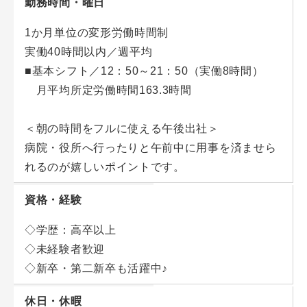
勤務時間・曜日
生徒の見送りや、次の生徒のお迎えをします。
遅れをとっているような生徒がいれば、授業後に声掛
1か月単位の変形労働時間制
21:00…授業終了
け。講師の次に身近な存在として、中学受験が終了す
実働40時間以内／週平均
生徒を見送り、残った業務を行います。
るまで寄り添います。
■基本シフト／12：50～21：50（実働8時間）
21:50…退社
生徒との面談は講師が担当するのが基本ですが、生徒
月平均所定労働時間163.3時間
に指名されて相談を聞く場面も。頼りにされるやりが
いを実感できる業務です。
＜朝の時間をフルに使える午後出社＞
病院・役所へ行ったりと午前中に用事を済ませら
★業務一つひとつは3～6ヵ月程で覚えられますが1年
れるのが嬉しいポイントです。
かけて独り立ちを目指して取り組んでいただく環境で
す
資格・経験
◇学歴：高卒以上
◇未経験者歓迎
◇新卒・第二新卒も活躍中♪
休日・休暇