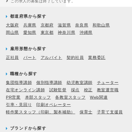
この求人の募集は終了しています。
都道府県から探す
大阪府
兵庫県
京都府
滋賀県
奈良県
和歌山県
岡山県
愛知県
東京都
神奈川県
沖縄県
雇用形態から探す
正社員
パート
アルバイト
契約社員
業務委託
職種から探す
集団指導講師
個別指導講師
幼児教室講師
チューター
在宅オンライン講師
試験監督
採点
校正
教室運営職
PR営業
本部スタッフ
各教室スタッフ
Web関連
引率・見回り
印刷オペレーター
軽作業スタッフ（印刷、製本補助）
保育士
子育て支援員
ブランドから探す