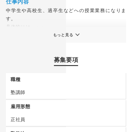
仕事内容
お任せする仕事は、中学生や高校生を中心とした生徒
中学生や高校生、過卒生などへの授業業務になりま
さんへの授業。
す。
入社後は、先輩と一緒に授業をしながら、スキルアッ
具体的には・・・
プできるから未経験の方でも大丈夫！
国語、数学、英語、理科、社会の中から得意分野を担
もっと見る
安心してご応募くださいね。
当していただきます。
子どもたちのこれからの人生の選択肢を広げるため、
≪教育方針≫
募集要項
お持ちの力を存分に発揮してください！
洗練された指導力、カリキュラムで第一志望に合格で
きる『確実な学力』をつける。
■未経験からのスタートも安心！しっかりとした研修
職種
日本全国・世界へと活躍できる人材育成を行うため、
制度を設けています。
受験勉強だけでは養えない『非認知能力』を伸ばす。
塾講師
入社後まずは、ベテラン社員と一緒に授業に入り、授
業の進め方や流れを覚えます。慣れてきたら、模擬授
雇用形態
業を複数回行い、あなたの教育スタイルを確立してい
ってください。
正社員