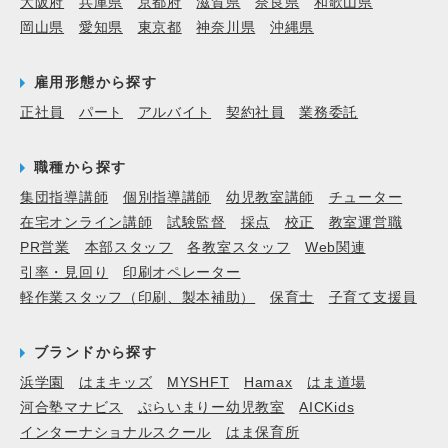
大阪府
兵庫県
京都府
滋賀県
奈良県
和歌山県
岡山県
愛知県
東京都
神奈川県
沖縄県
雇用形態から探す
正社員
パート
アルバイト
契約社員
業務委託
職種から探す
集団指導講師
個別指導講師
幼児教室講師
チューター
在宅オンライン講師
試験監督
採点
校正
教室運営職
PR営業
本部スタッフ
各教室スタッフ
Web関連
引率・見回り
印刷オペレーター
軽作業スタッフ（印刷、製本補助）
保育士
子育て支援員
ブランドから探す
浜学園
はまキッズ
MYSHFT
Hamax
はま道場
河合塾マナビス
ぷらいまりー幼児教室
AICKids
インターナショナルスクール
はま保育所