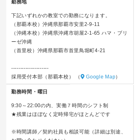
勤務地
■働き方
事務専門スタッフ、学習アドバイザーや講師、チュー
下記いずれかの教室での勤務になります。
ター等分業しており、各専門業務に専念できる環境で
（那覇本校）沖縄県那覇市安里2-9-11
す。そのため、残業はほぼなく定時帰宅がほとんどで
（沖縄本校）沖縄県沖縄市胡屋2-1-65 ハマ・ブリ
す。
ーゼ沖縄
（首里校）沖縄県那覇市首里鳥堀町4-21
■キャリアアップ
総務や人事、システム管理等興味があれば経験させる
---------------------
方針のため、幅広い経験を身に着けられます。
採用受付本部（那覇本校）
（
Google Map
）
勤務時間・曜日
9:30～22:00の内、実働７時間のシフト制
★残業はほぼなく定時帰宅がほとんどです
※時間講師／契約社員も相談可能（詳細は別途、