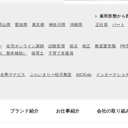
雇用形態から
岡山県
愛知県
東京都
神奈川県
沖縄県
正社員
パート
ー
在宅オンライン講師
試験監督
採点
校正
教室運営職
PR
刷、製本補助）
保育士
子育て支援員
河合塾マナビス
ぷらいまりー幼児教室
AICKids
インターナショ
ブランド紹介
お仕事紹介
会社の取り組