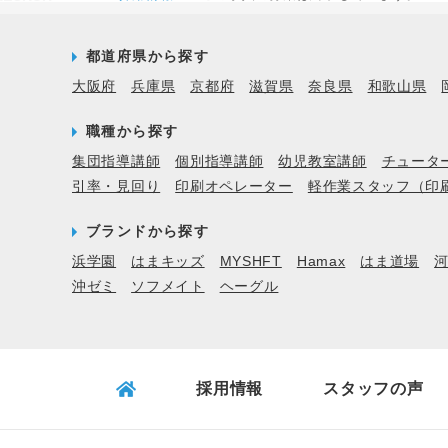
都道府県から探す
大阪府
兵庫県
京都府
滋賀県
奈良県
和歌山県
職種から探す
集団指導講師
個別指導講師
幼児教室講師
チュータ
引率・見回り
印刷オペレーター
軽作業スタッフ（印
ブランドから探す
浜学園
はまキッズ
MYSHFT
Hamax
はま道場
沖ゼミ
ソフメイト
ヘーグル
採用情報
スタッフの声