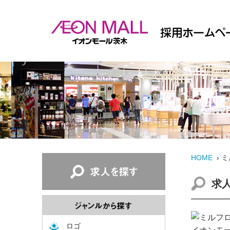
HOME
› 
求
ロゴ