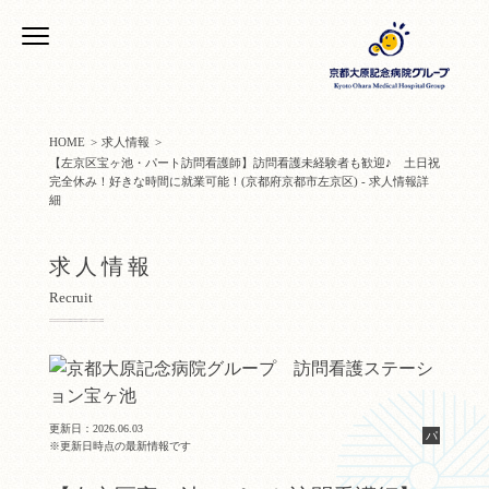
HOME
求人情報
【左京区宝ヶ池・パート訪問看護師】訪問看護未経験者も歓迎♪ 土日祝
完全休み！好きな時間に就業可能！(京都府京都市左京区) - 求人情報詳
細
求人情報
Recruit
更新日：2026.06.03
パ
※更新日時点の最新情報です