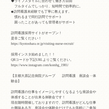
◆ライフスタイルに合わせて働き方自由
フルタイムでしっかり、短時間で効率的に。
◆訪問看護未経験でも丁寧に教えます。
慣れるまで同行訪問でサポート
困ったことがあっても管理者がサポート
訪問看護採用サイトがオープン！
是非ご覧ください！
https://kyotoohara.or.jp/visiting-nurse-recruit/
採用インスタ始めました！！
QRコードか下記URLよりご覧ください。
https://www.instagram.com/komhg_1981/
【京都大原記念病院グループ 訪問看護 座談会・体
験会】
訪問看護の仕事をイメージしやすくなるような座談会や
体感することが出来る体験会です！
現在随時開催しておりますので、訪問看護がどんな仕事
か興味ある方、座談会や体験会だけでもお気軽にご参加