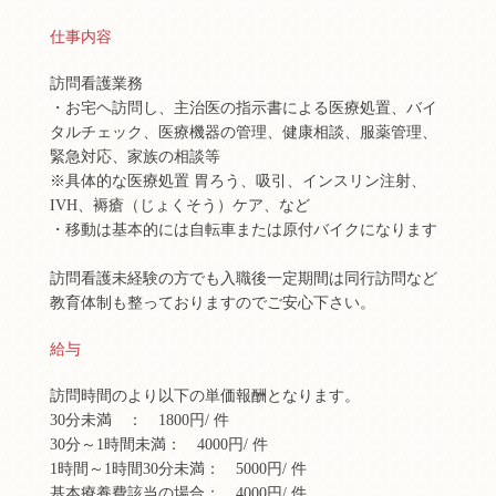
仕事内容
訪問看護業務
・お宅ヘ訪問し、主治医の指示書による医療処置、バイ
タルチェック、医療機器の管理、健康相談、服薬管理、
緊急対応、家族の相談等
※具体的な医療処置 胃ろう、吸引、インスリン注射、
IVH、褥瘡（じょくそう）ケア、など
・移動は基本的には自転車または原付バイクになります
訪問看護未経験の方でも入職後一定期間は同行訪問など
教育体制も整っておりますのでご安心下さい。
給与
訪問時間のより以下の単価報酬となります。
30分未満 ： 1800円/ 件
30分～1時間未満： 4000円/ 件
1時間～1時間30分未満： 5000円/ 件
基本療養費該当の場合： 4000円/ 件