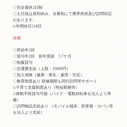
◇完全週休2日制
◇土日祝は原則休み、当番制にて携帯所持及び訪問対応
があります。
◇年間休日118日
待遇
◇昇給年1回
◇賞与年2回 前年実績 3.7ケ月
◇制服貸与
◇交通費支給（上限：35000円）
◇加入保険（健康・厚生・雇用・労災）
◇教育制度あり 研修期間も同行訪問等サポート
◇子育て支援制度あり（時短勤務等）
◇移動手段貸与可能（バイク・電動自転車を法人より準
備）
◇訪問物品支給あり （モバイル端末、防寒着・カバン等
を法人より支給）