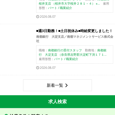
桜井支店 （桜井市大字桜井２８１－４） ※...
雇用
形態：
パート / 職業紹介
2026.08.07
■週3日勤務！■土日祝休み■時給変更しました！
南都銀行 大淀支店／南都マネジメントサービス株式会
社
職種：
南都銀行の受付スタッフ
勤務地：
南都銀
行 大淀支店 （奈良県吉野郡大淀町下渕１７１...
雇用形態：
パート / 職業紹介
2026.08.07
新着一覧
求人検索