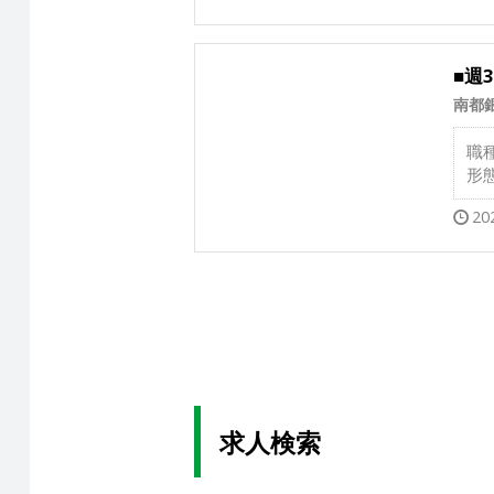
■週
南都
職
形
20
求人検索