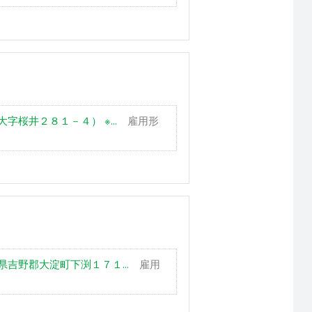
字桜井２８１－４） ※...
雇用形
吉野郡大淀町下渕１７１...
雇用