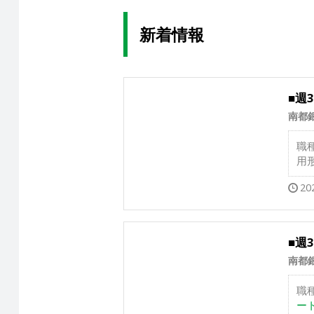
新着情報
■週
南都
職
用
20
■週
南都
職
ート