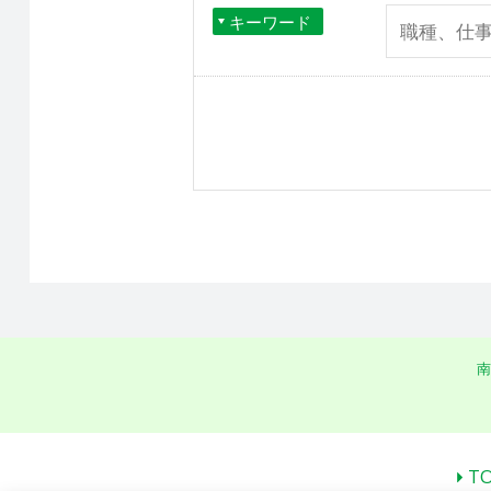
キーワード
南
T