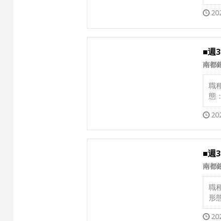
20
■週
南都
職
態
20
■週
南都
職
形
20