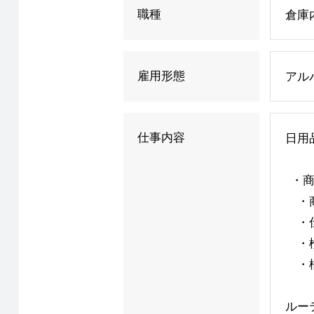
職種
倉庫
雇用形態
アル
仕事内容
日用
・商
・商
・仕
・
・梱
ルー