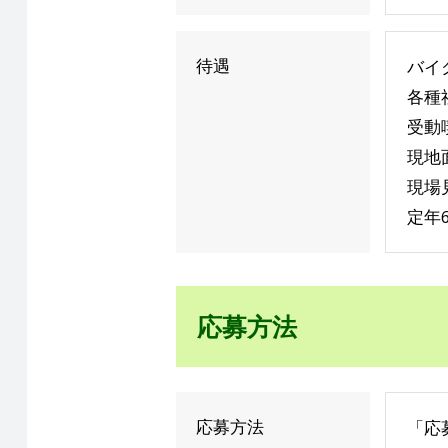
待遇
バイ
各種
受動
現地
現場
定年
応募方法
応募方法
「応