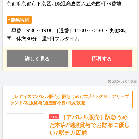
京都府京都市下京区四条通高倉西入立売西町79番地
勤務時間
［早番］9:30～19:00 ［遅番］11:00～20:30 ・実働8時
間 休憩90分 週5日フルタイム
詳しく見る
応募する
2026.08.07 更新
［レディスアパレル販売］阪急うめだ本店/ラグジュアリーブ
ランド/制服貸与/履歴書不要/長期歓迎
［アパレル販売］阪急うめ
NEW
だ本店/制服貸与でお財布に優し
い♪駅チカ店舗