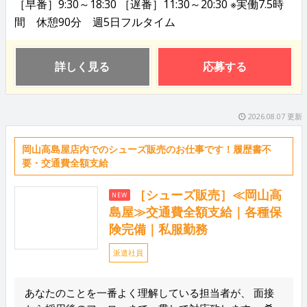
［早番］9:30～18:30 ［遅番］11:30～20:30 ※実働7.5時
間 休憩90分 週5日フルタイム
詳しく見る
応募する
2026.08.07 更新
岡山高島屋店内でのシューズ販売のお仕事です！履歴書不
要・交通費全額支給
［シューズ販売］≪岡山高
NEW
島屋≫交通費全額支給｜各種保
険完備｜私服勤務
派遣社員
あなたのことを一番よく理解している担当者が、 面接