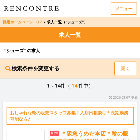
メニュー
採用ホームページ TOP
›
求人一覧（“シューズ”）
求人一覧
“シューズ” の求人
検索条件を変更する
開く
1～14件（
14
件中）
2026.08.07 更新
おしゃれな靴の販売スタッフ募集！入店日相談可＊長期勤務
可能な方♪
＊阪急うめだ本店＊靴の販
NEW