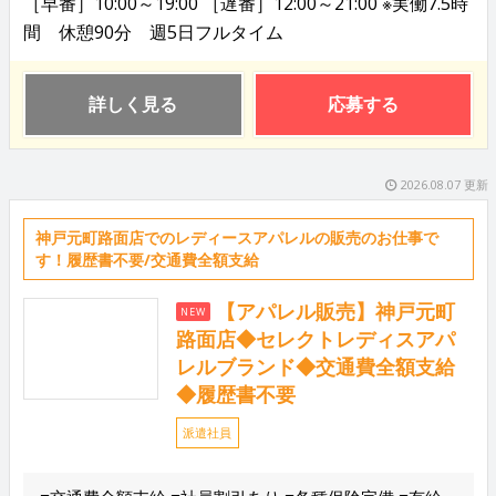
［早番］10:00～19:00 ［遅番］12:00～21:00 ※実働7.5時
間 休憩90分 週5日フルタイム
詳しく見る
応募する
2026.08.07 更新
神戸元町路面店でのレディースアパレルの販売のお仕事で
す！履歴書不要/交通費全額支給
【アパレル販売】神戸元町
NEW
路面店◆セレクトレディスアパ
レルブランド◆交通費全額支給
◆履歴書不要
派遣社員