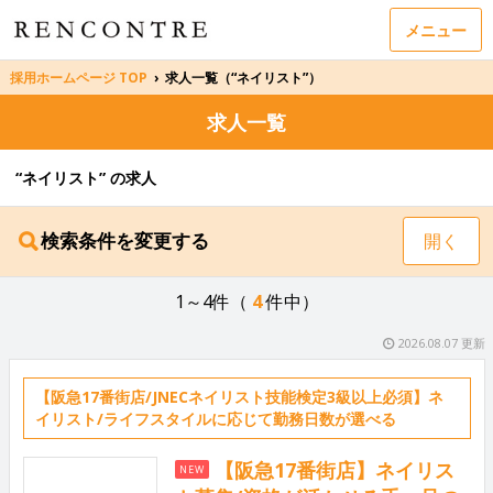
メニュー
採用ホームページ TOP
›
求人一覧（“ネイリスト”）
求人一覧
“ネイリスト” の求人
検索条件を変更する
開く
1～4件（
4
件中）
2026.08.07 更新
【阪急17番街店/JNECネイリスト技能検定3級以上必須】ネ
イリスト/ライフスタイルに応じて勤務日数が選べる
【阪急17番街店】ネイリス
NEW