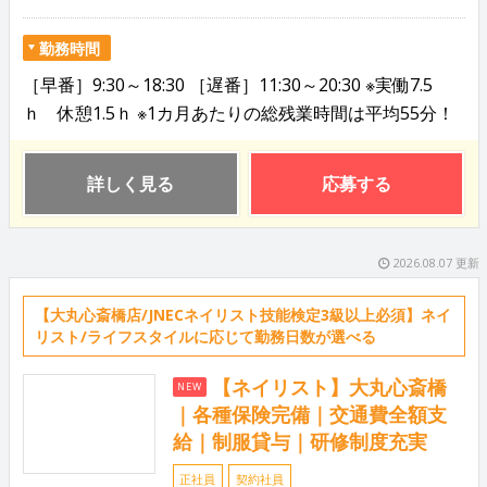
勤務時間
［早番］9:30～18:30 ［遅番］11:30～20:30 ※実働7.5
ｈ 休憩1.5ｈ ※1カ月あたりの総残業時間は平均55分！
詳しく見る
応募する
2026.08.07 更新
【大丸心斎橋店/JNECネイリスト技能検定3級以上必須】ネイ
リスト/ライフスタイルに応じて勤務日数が選べる
【ネイリスト】大丸心斎橋
NEW
｜各種保険完備｜交通費全額支
給｜制服貸与｜研修制度充実
正社員
契約社員