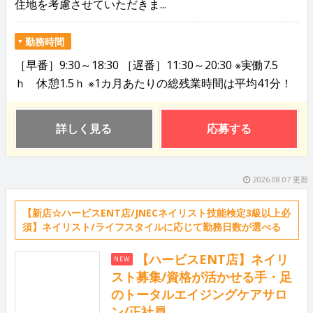
住地を考慮させていただきま...
勤務時間
［早番］9:30～18:30 ［遅番］11:30～20:30 ※実働7.5
ｈ 休憩1.5ｈ ※1カ月あたりの総残業時間は平均41分！
詳しく見る
応募する
2026.08.07 更新
【新店☆ハービスENT店/JNECネイリスト技能検定3級以上必
須】ネイリスト/ライフスタイルに応じて勤務日数が選べる
【ハービスENT店】ネイリ
NEW
スト募集/資格が活かせる手・足
のトータルエイジングケアサロ
ン/正社員