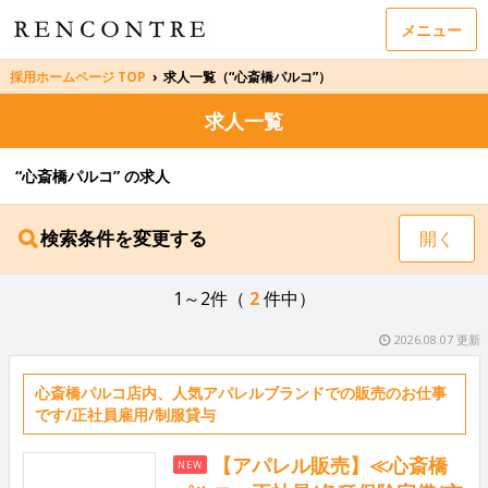
メニュー
採用ホームページ TOP
›
求人一覧（“心斎橋パルコ”）
求人一覧
“心斎橋パルコ” の求人
検索条件を変更する
開く
1～2件（
2
件中）
2026.08.07 更新
心斎橋パルコ店内、人気アパレルブランドでの販売のお仕事
です/正社員雇用/制服貸与
【アパレル販売】≪心斎橋
NEW