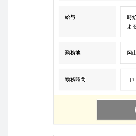
給与
時
よ
勤務地
岡
勤務時間
［1