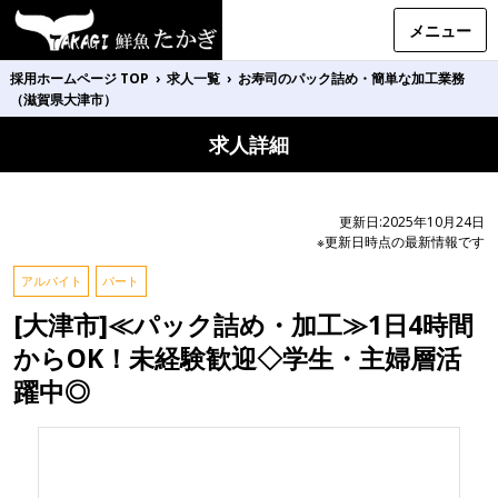
メニュー
採用ホームページ TOP
›
求人一覧
›
お寿司のパック詰め・簡単な加工業務
（滋賀県大津市）
求人詳細
更新日:2025年10月24日
※更新日時点の最新情報です
アルバイト
パート
[大津市]≪パック詰め・加工≫1日4時間
からOK！未経験歓迎◇学生・主婦層活
躍中◎