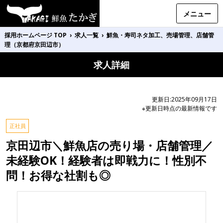
メニュー
採用ホームページ TOP
›
求人一覧
›
鮮魚・寿司ネタ加工、売場管理、店舗管
理（京都府京田辺市）
求人詳細
更新日:2025年09月17日
※更新日時点の最新情報です
正社員
京田辺市＼鮮魚店の売り場・店舗管理／
未経験OK！経験者は即戦力に！性別不
問！お得な社割も◎