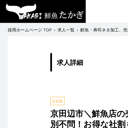
採用ホームページ TOP
›
求人一覧
›
鮮魚・寿司ネタ加工、売
求人詳細
正社員
京田辺市＼鮮魚店の
別不問！お得な社割