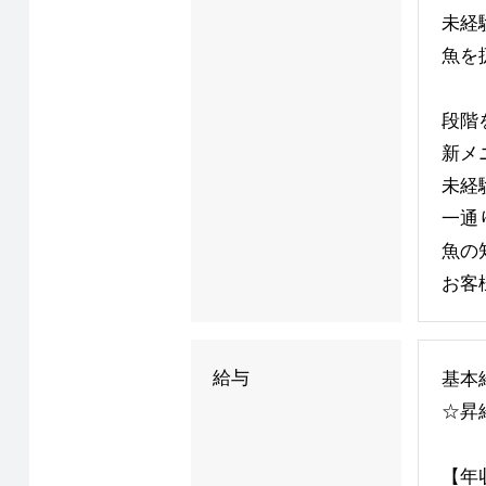
未経
魚を
段階
新メ
未経
一通
魚の
お客
給与
基本給
☆昇
【年