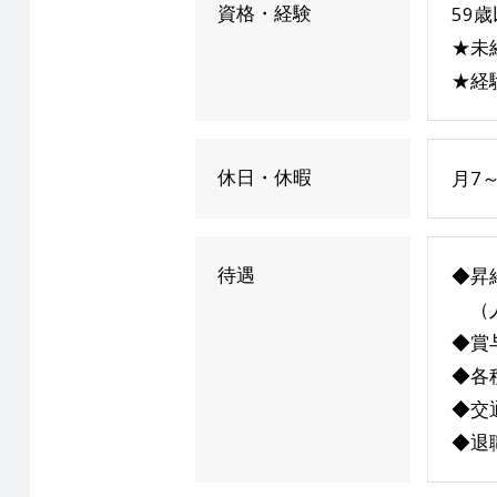
資格・経験
59
★未
★経
休日・休暇
月7
待遇
◆昇
（人
◆賞
◆各
◆交
◆退