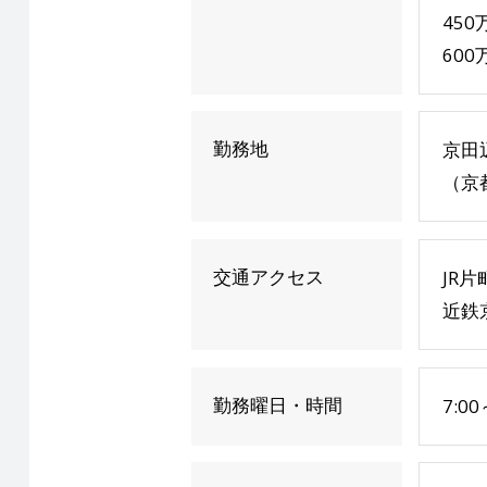
45
60
勤務地
京田
（京
交通アクセス
JR
近鉄
勤務曜日・時間
7: