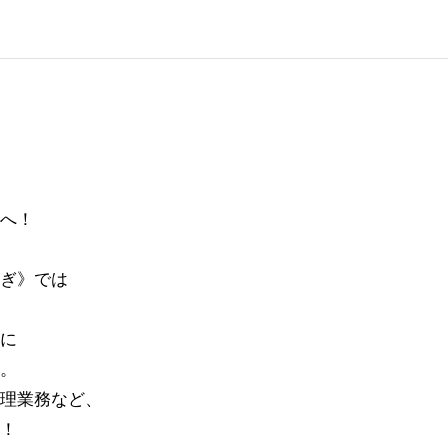
へ！
ぎ》では
に
。
理業務など、
！