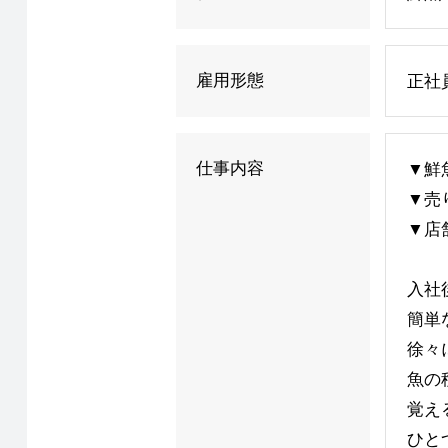
雇用形態
正社
仕事内容
▼鮮
▼売
▼店
入社
簡単
徐々
魚の
覚え
ひと