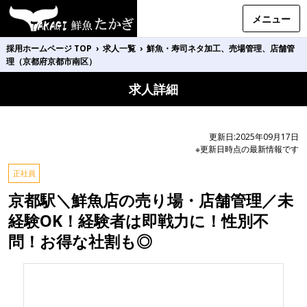
メニュー
採用ホームページ TOP
›
求人一覧
›
鮮魚・寿司ネタ加工、売場管理、店舗管
理（京都府京都市南区）
求人詳細
更新日:2025年09月17日
※更新日時点の最新情報です
正社員
京都駅＼鮮魚店の売り場・店舗管理／未
経験OK！経験者は即戦力に！性別不
問！お得な社割も◎