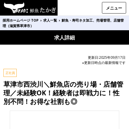
メニュー
採用ホームページ TOP
›
求人一覧
›
鮮魚・寿司ネタ加工、売場管理、店舗管
理（滋賀県草津市）
求人詳細
更新日:2025年09月17日
※更新日時点の最新情報です
正社員
草津市西渋川＼鮮魚店の売り場・店舗管
理／未経験OK！経験者は即戦力に！性
別不問！お得な社割も◎