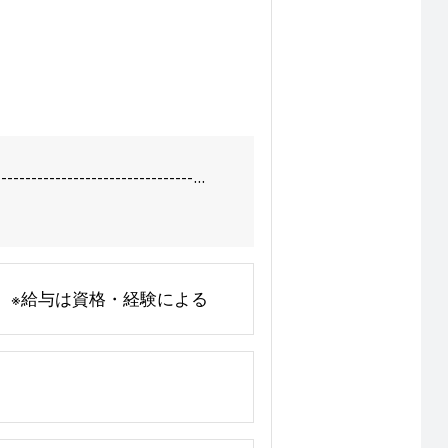
-----------------...
） ※給与は資格・経験による