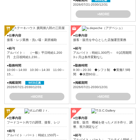
●掲載期間
WEB応募
2026/07/21-2030/12/31
>MORE
●仕事内容
●仕事内容
接客・レジ業務・洗い場・厨房補助
接客・販売を中心とした店舗運営業務
●給与
●給与
アルバイト： （一般）平日時給1,200
アルバイト：時給1,300円～ ※試用期間
円 土日祝時給1,230...
3ヶ月は条件変動なし
●勤務時間
●勤務時間
10:00～14:00 10:30～14:30 11:00～
9:30～20:30 ◆シフト制 ◆実働7.5時
15...
間 ◆休憩60分...
●掲載期間
●掲載期間
WEB応募
2026/07/21-2030/12/31
2026/07/21-2030/12/31
>MORE
>MORE
●仕事内容
●仕事内容
フードコート内での調理、接客、レジ
接客、販売 機械を使ったメガネ作り、調
整、視力測定など
●給与
アルバイト・パート：時給1,150円～
●給与
アルバイト・パート： フルタイム時給／