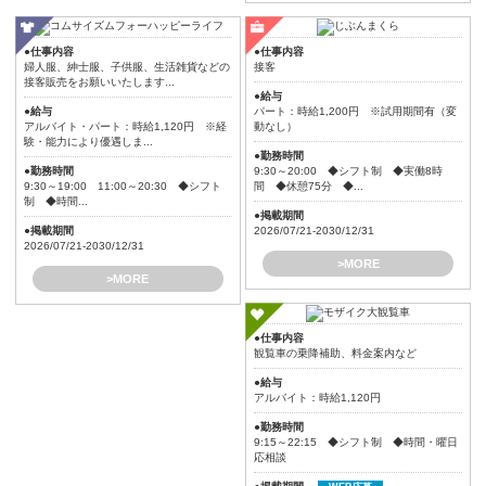
●仕事内容
●仕事内容
婦人服、紳士服、子供服、生活雑貨などの
接客
接客販売をお願いいたします...
●給与
●給与
パート：時給1,200円 ※試用期間有（変
アルバイト・パート：時給1,120円 ※経
動なし）
験・能力により優遇しま...
●勤務時間
●勤務時間
9:30～20:00 ◆シフト制 ◆実働8時
9:30～19:00 11:00～20:30 ◆シフト
間 ◆休憩75分 ◆...
制 ◆時間...
●掲載期間
●掲載期間
2026/07/21-2030/12/31
2026/07/21-2030/12/31
>MORE
>MORE
●仕事内容
観覧車の乗降補助、料金案内など
●給与
アルバイト：時給1,120円
●勤務時間
9:15～22:15 ◆シフト制 ◆時間・曜日
応相談