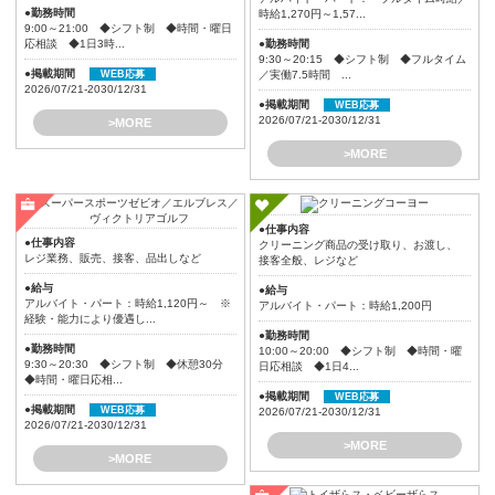
●勤務時間
時給1,270円～1,57...
9:00～21:00 ◆シフト制 ◆時間・曜日
応相談 ◆1日3時...
●勤務時間
9:30～20:15 ◆シフト制 ◆フルタイム
●掲載期間
WEB応募
／実働7.5時間 ...
2026/07/21-2030/12/31
●掲載期間
WEB応募
2026/07/21-2030/12/31
>MORE
>MORE
●仕事内容
●仕事内容
クリーニング商品の受け取り、お渡し、
レジ業務、販売、接客、品出しなど
接客全般、レジなど
●給与
●給与
アルバイト・パート：時給1,120円～ ※
アルバイト・パート：時給1,200円
経験・能力により優遇し...
●勤務時間
●勤務時間
10:00～20:00 ◆シフト制 ◆時間・曜
9:30～20:30 ◆シフト制 ◆休憩30分
日応相談 ◆1日4...
◆時間・曜日応相...
●掲載期間
WEB応募
●掲載期間
WEB応募
2026/07/21-2030/12/31
2026/07/21-2030/12/31
>MORE
>MORE