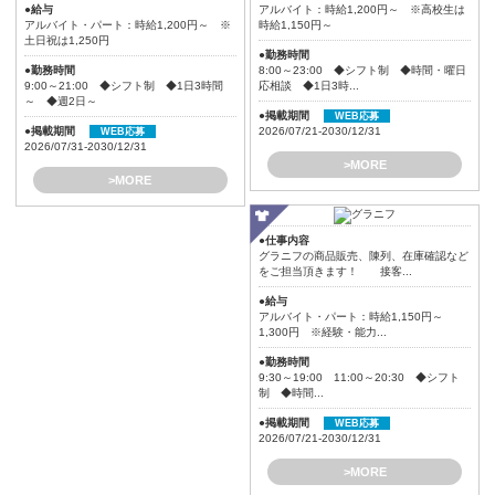
●給与
アルバイト：時給1,200円～ ※高校生は
アルバイト・パート：時給1,200円～ ※
時給1,150円～
土日祝は1,250円
●勤務時間
●勤務時間
8:00～23:00 ◆シフト制 ◆時間・曜日
9:00～21:00 ◆シフト制 ◆1日3時間
応相談 ◆1日3時...
～ ◆週2日～
●掲載期間
WEB応募
●掲載期間
2026/07/21-2030/12/31
WEB応募
2026/07/31-2030/12/31
>MORE
>MORE
●仕事内容
グラニフの商品販売、陳列、在庫確認など
をご担当頂きます！ 接客...
●給与
アルバイト・パート：時給1,150円～
1,300円 ※経験・能力...
●勤務時間
9:30～19:00 11:00～20:30 ◆シフト
制 ◆時間...
●掲載期間
WEB応募
2026/07/21-2030/12/31
>MORE