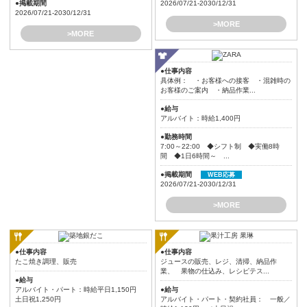
●掲載期間
2026/07/21-2030/12/31
2026/07/21-2030/12/31
>MORE
>MORE
●仕事内容
具体例： ・お客様への接客 ・混雑時の
お客様のご案内 ・納品作業...
●給与
アルバイト：時給1,400円
●勤務時間
7:00～22:00 ◆シフト制 ◆実働8時
間 ◆1日6時間～ ...
●掲載期間
WEB応募
2026/07/21-2030/12/31
>MORE
●仕事内容
●仕事内容
たこ焼き調理、販売
ジュースの販売、レジ、清掃、納品作
業、 果物の仕込み、レシピテス...
●給与
アルバイト・パート：時給平日1,150円
●給与
土日祝1,250円
アルバイト・パート・契約社員： 一般／