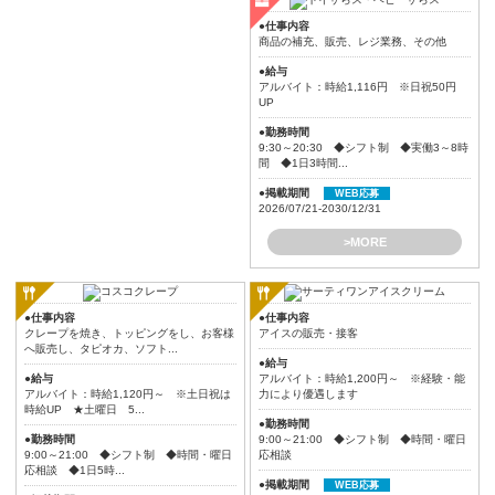
●仕事内容
商品の補充、販売、レジ業務、その他
●給与
アルバイト：時給1,116円 ※日祝50円
UP
●勤務時間
9:30～20:30 ◆シフト制 ◆実働3～8時
間 ◆1日3時間...
●掲載期間
WEB応募
2026/07/21-2030/12/31
>MORE
●仕事内容
●仕事内容
クレープを焼き、トッピングをし、お客様
アイスの販売・接客
へ販売し、タピオカ、ソフト...
●給与
●給与
アルバイト：時給1,200円～ ※経験・能
アルバイト：時給1,120円～ ※土日祝は
力により優遇します
時給UP ★土曜日 5...
●勤務時間
●勤務時間
9:00～21:00 ◆シフト制 ◆時間・曜日
9:00～21:00 ◆シフト制 ◆時間・曜日
応相談
応相談 ◆1日5時...
●掲載期間
WEB応募