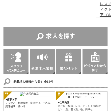
新着求人情報から探す
全62件
●仕事内容
●仕事内容
レジ対応、料理提供 盛り付け、仕込み、
ホール（配膳、レジ、ドリンク作成 な
調理補助、洗い場
ど） 洗い場（洗い物、簡単な...