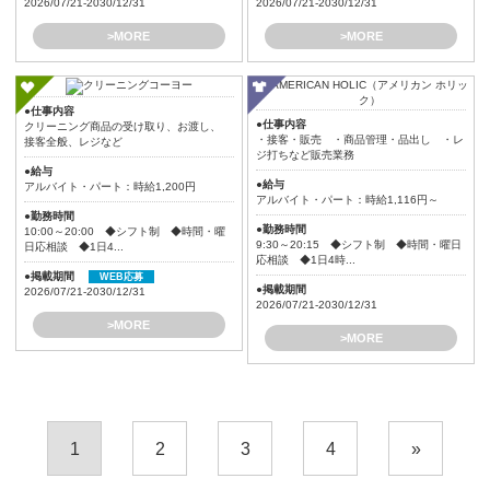
2026/07/21-2030/12/31
2026/07/21-2030/12/31
>MORE
>MORE
●仕事内容
●仕事内容
クリーニング商品の受け取り、お渡し、
・接客・販売 ・商品管理・品出し ・レ
接客全般、レジなど
ジ打ちなど販売業務
●給与
●給与
アルバイト・パート：時給1,200円
アルバイト・パート：時給1,116円～
●勤務時間
●勤務時間
10:00～20:00 ◆シフト制 ◆時間・曜
9:30～20:15 ◆シフト制 ◆時間・曜日
日応相談 ◆1日4...
応相談 ◆1日4時...
●掲載期間
WEB応募
●掲載期間
2026/07/21-2030/12/31
2026/07/21-2030/12/31
>MORE
>MORE
1
2
3
4
»