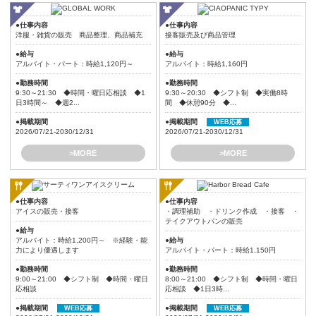
●仕事内容
●仕事内容
洋服・雑貨の販売 商品整理、商品補充
接客販売及び商品管理
●給与
●給与
アルバイト・パート：時給1,120円～
アルバイト：時給1,160円
●勤務時間
●勤務時間
9:30～21:30 ◆時間・曜日応相談 ◆1
9:30～20:30 ◆シフト制 ◆実働8時
日3時間～ ◆週2...
間 ◆休憩90分 ◆...
●掲載期間
●掲載期間
WEB応募
2026/07/21-2030/12/31
2026/07/21-2030/12/31
>MORE
>MORE
●仕事内容
●仕事内容
アイスの販売・接客
・調理補助 ・ドリンク作成 ・接客 ・
テイクアウトパンの販売
●給与
アルバイト：時給1,200円～ ※経験・能
●給与
力により優遇します
アルバイト・パート：時給1,150円
●勤務時間
●勤務時間
9:00～21:00 ◆シフト制 ◆時間・曜日
8:00～21:00 ◆シフト制 ◆時間・曜日
応相談
応相談 ◆1日3時...
●掲載期間
●掲載期間
WEB応募
WEB応募