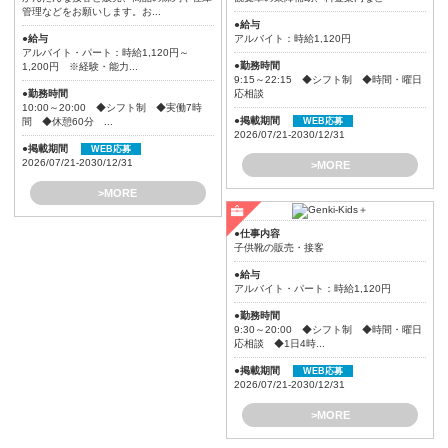
管理などをお願いします。お...
●給与
●給与
アルバイト：時給1,120円
アルバイト・パート：時給1,120円～
●勤務時間
1,200円 ※経験・能力...
9:15～22:15 ◆シフト制 ◆時間・曜日
●勤務時間
応相談
10:00～20:00 ◆シフト制 ◆実働7時
●掲載期間
間 ◆休憩60分 ...
WEB応募
2026/07/21-2030/12/31
●掲載期間
WEB応募
2026/07/21-2030/12/31
>MORE
>MORE
●仕事内容
子供靴の販売・接客
●給与
アルバイト・パート：時給1,120円
●勤務時間
9:30～20:00 ◆シフト制 ◆時間・曜日
応相談 ◆1日4時...
●掲載期間
WEB応募
2026/07/21-2030/12/31
>MORE