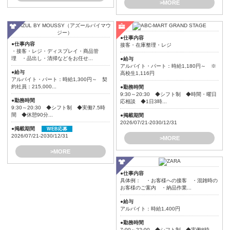
>MORE
●仕事内容
●仕事内容
接客・在庫整理・レジ
・接客・レジ・ディスプレイ・商品管
理 ・品出し・清掃などをお任せ...
●給与
アルバイト・パート：時給1,180円～ ※
●給与
高校生1,116円
アルバイト・パート：時給1,300円～ 契
約社員：215,000...
●勤務時間
9:30～20:30 ◆シフト制 ◆時間・曜日
●勤務時間
応相談 ◆1日3時...
9:30～20:30 ◆シフト制 ◆実働7.5時
間 ◆休憩90分...
●掲載期間
2026/07/21-2030/12/31
●掲載期間
WEB応募
2026/07/21-2030/12/31
>MORE
>MORE
●仕事内容
具体例： ・お客様への接客 ・混雑時の
お客様のご案内 ・納品作業...
●給与
アルバイト：時給1,400円
●勤務時間
7:00～22:00 ◆シフト制 ◆実働8時