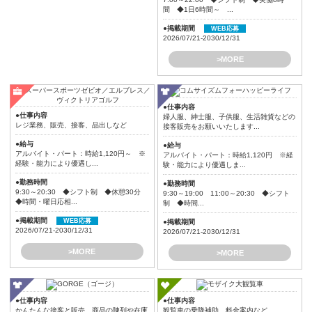
間 ◆1日6時間～ ...
●掲載期間
WEB応募
2026/07/21-2030/12/31
>MORE
●仕事内容
●仕事内容
婦人服、紳士服、子供服、生活雑貨などの
レジ業務、販売、接客、品出しなど
接客販売をお願いいたします...
●給与
●給与
アルバイト・パート：時給1,120円～ ※
アルバイト・パート：時給1,120円 ※経
経験・能力により優遇し...
験・能力により優遇しま...
●勤務時間
●勤務時間
9:30～20:30 ◆シフト制 ◆休憩30分
9:30～19:00 11:00～20:30 ◆シフト
◆時間・曜日応相...
制 ◆時間...
●掲載期間
WEB応募
●掲載期間
2026/07/21-2030/12/31
2026/07/21-2030/12/31
>MORE
>MORE
●仕事内容
●仕事内容
かんたんな接客と販売、商品の陳列や在庫
観覧車の乗降補助、料金案内など