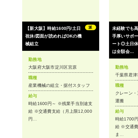
派
【新大阪】時給1600円/土日
未経験でも高
祝休/図面が読めればOKの機
手厚いサポ
械組立
ート◎土日
は全額会…
勤務地
大阪府大阪市淀川区宮原
勤務地
千葉県君津
職種
産業機械の組立・据付スタッフ
職種
クレーン・
給与
運搬
時給1600円～ ※残業手当別途支
給 ※交通費支給（月上限12,000
給与
円…
時給1700
給 ※交通費
ま…