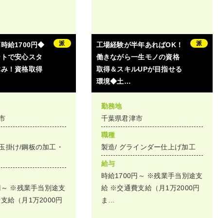
派
派
時給1700円◆
工場経験が半年あればOK！
ートで安心スタ
働きながら一生モノの資格
休み！資格取得
取得＆スキルUPが目指せる
環境◆土…
勤務地
市
千葉県君津市
職種
玉掛け/鋼板の加工・
製造/ グラインダー仕上げ加工
給与
時給1700円～ ※残業手当別途支
円～ ※残業手当別途支
給 ※交通費支給（月1万2000円
支給（月1万2000円
ま…