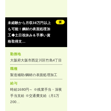
派
未経験から月収38万円以上
も可能！鋼材の表面処理加
工◆土日祝休み＆手厚い資
格取得支…
勤務地
大阪府大阪市西淀川区竹島4丁目
職種
製造補助/鋼材の表面処理加工
給与
時給1680円～ ※残業手当・深夜
手当支給 ※交通費支給（月1万
200…