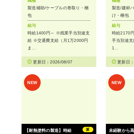
職種
職種
製造補助/ケーブルの巻取り・梱
製造/建材
包
け・梱包
給与
給与
時給1400円～ ※残業手当別途支
時給2170
給 ※交通費支給（月1万2000円
手当別途支
ま…
1…
更新日：2026/08/07
更新日：2
派
【耐熱塗料の製造】時給
未経験から高