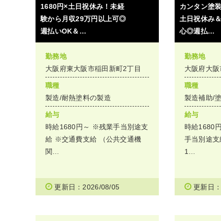
1680円×土日祝休み！未経
カンタン塗
験から月収29万円以上可◎
土日祝休み
週払いOK＆…
心◎週払…
勤務地
勤務地
大阪府東大阪市稲田新町2丁目
大阪府大阪
職種
職種
製造/耐熱塗料の製造
製造補助/
給与
給与
時給1680円～ ※残業手当別途支
時給1680
給 ※交通費支給 （公共交通機
手当別途支
関…
1…
更新日：2026/08/05
更新日：2