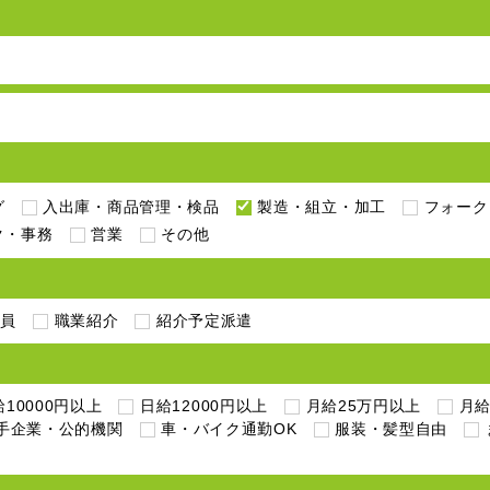
グ
入出庫・商品管理・検品
製造・組立・加工
フォーク
ク・事務
営業
その他
社員
職業紹介
紹介予定派遣
10000円以上
日給12000円以上
月給25万円以上
月給
手企業・公的機関
車・バイク通勤OK
服装・髪型自由