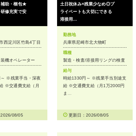
装補助・梱包★
土日祝休み×残業少なめ◎プ
＆研修充実で安
ライベートも大切にできる
溶接用…
勤務地
市西淀川区竹島4丁目
兵庫県尼崎市北大物町
職種
塗装機オペレーター
製造・検査/溶接用リングの検査
給与
円～ ※残業手当・深夜
時給1330円～ ※残業手当別途支
給 ※交通費支給（月
給 ※交通費支給（月1万2000円
ま…
026/08/05
更新日：2026/08/05