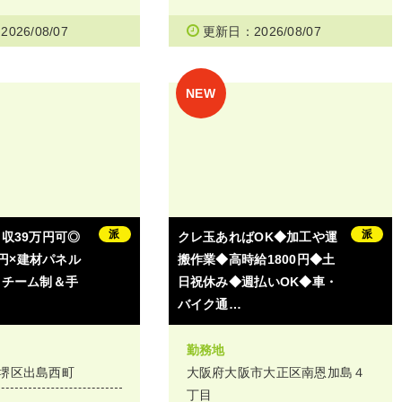
026/08/07
更新日：2026/08/07
派
派
収39万円可◎
クレ玉あればOK◆加工や運
0円×建材パネル
搬作業◆高時給1800円◆土
！チーム制＆手
日祝休み◆週払いOK◆車・
バイク通…
勤務地
堺区出島西町
大阪府大阪市大正区南恩加島４
丁目