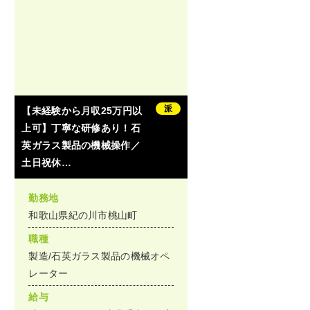
派
【未経験から月収25万円以
上可】丁寧な研修あり！石
英ガラス製品の機械操作／
土日祝休…
勤務地
和歌山県紀の川市桃山町
職種
製造/石英ガラス製品の機械オペ
レーター
給与