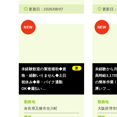
更新日：2026/08/07
更新日：2
派
未経験歓迎の製造補助◆資
未経験から月
格・経験いりません◆土日
高時給2,17
祝休み◆車・バイク通勤
の簡単作業
OK◆週払い…
厚いフ…
勤務地
勤務地
奈良県五條市住川町
大阪府堺市