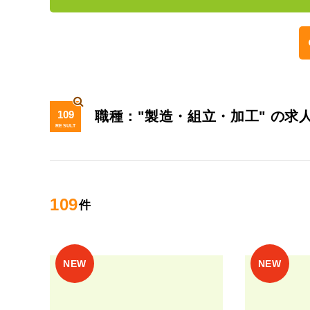
109
職種："製造・組立・加工" の求
RESULT
109
件