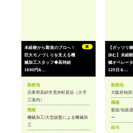
派
未経験から製造のプロへ！
【ガッツリ
巨大モノづくりを支える機
休む】未経
械加工スタッフ◆高時給
械オペレー
1680円&…
125日＆…
勤務地
勤務地
兵庫県高砂市荒井町新浜（大手
大阪府柏原
工場内）
職種
職種
製造/包装
機械加工/大型旋盤による機械加
ー
工
給与