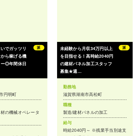
派
派
稼いでガッツリ
未経験から月収34万円以上
験から稼げる機
を目指せる！高時給2040円
ター◎年間休日
の建材パネル加工スタッフ
募集★週…
勤務地
市円明町
滋賀県湖南市高松町
職種
資材の機械オペレータ
製造/建材パネルの加工
給与
時給2040円～ ※残業手当別途支