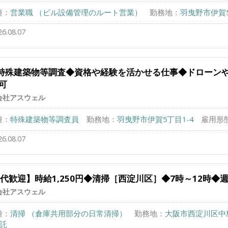
種：
営業職 （ビル設備管理のルート営業）
勤務地：
羽曳野市伊賀5
26.08.07
]特殊建築物等調査◆資格や経験を活かせる仕事◆ドローン
可
会社アスウェル
種：
特殊建築物等調査員
勤務地：
羽曳野市伊賀5丁目1-4
雇用形
26.08.07
0代歓迎】時給1,250円◆清掃［西淀川区］◆7時～12時
会社アスウェル
種：
清掃 （倉庫共用部分の日常清掃）
勤務地：
大阪市西淀川区中
嘱託