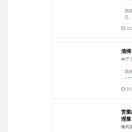
職
託
20
清掃
㈱ア
職
パー
20
営業
理業
株式