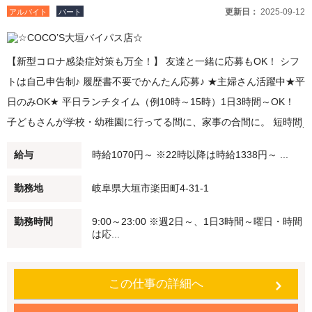
更新日：
2025-09-12
アルバイト
パート
【新型コロナ感染症対策も万全！】 友達と一緒に応募もOK！ シフ
トは自己申告制♪ 履歴書不要でかんたん応募♪ ★主婦さん活躍中★平
日のみOK★ 平日ランチタイム（例10時～15時）1日3時間～OK！
子どもさんが学校・幼稚園に行ってる間に、家事の合間に。 短時間
勤務・扶養範囲内での勤務も可能です！ ★ディナースタッフ大募集
給与
時給1070円～ ※22時以降は時給1338円～ ...
★ 夕方（例：18時～21時）/夜（例：21時～閉店）勤務できる方歓
迎！ 22時以降は時給25％UP♪ Wワーク・シニアの方も積極採用中♪
勤務地
岐阜県大垣市楽田町4-31-1
学生さんも大歓迎♪ 未経験でも安心♪始めはかんたんなお仕事からス
勤務時間
9:00～23:00 ※週2日～、1日3時間～曜日・時間
タート 働く仲間もしっかりフォローします！ ●食事補助 自慢のメニ
は応...
ューを従業員価格で食べることができます。 ●従業員割引特典 「従
業員割引券」を進呈します！
この仕事の詳細へ