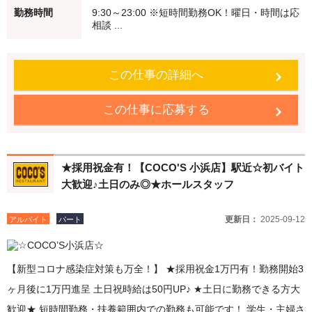
勤務時間
9:30～23:00 ※短時間勤務OK！曜日・時間は応
費規定支給 ●食事補助 従業員価格（約65％オフ）で食べることがで
相談 ...
きます ●従業員割引特典 ココス・海座・伝五郎で使える 「従業員割
引券」を進呈
この仕事の詳細へ
この仕事に応募する
★採用祝金有！【COCO'S 小浜店】駅近☆初バイト
大歓迎♪土日のみ◎★ホールスタッフ
更新日：
2025-09-12
アルバイト
パート
【新型コロナ感染症対策も万全！】 ★採用祝金1万円有！勤務開始3
ヶ月後に1万円進呈 土日祝時給は50円UP♪ ★土日に勤務できる方大
歓迎★ 短時間勤務・扶養範囲内での勤務も可能です！ 学生・主婦さ