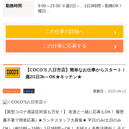
勤務時間
9:00～23:00 ※週2日～、1日3時間～勤務OK！
タート 働く仲間もしっかりフォローします！ ●食事補助 自慢のメニ
曜日...
ューを従業員価格で食べることができます。 ●従業員割引特典 「従
業員割引券」を進呈します！
この仕事の詳細へ
この仕事に応募する
【COCO'S 八日市店】簡単なお仕事からスタート！
週2/1日3h～OK★キッチン★
更新日：
2025-09-12
アルバイト
パート
【新型コロナ感染症対策も万全！】 友達と一緒に応募もOK！ 履歴
書不要で簡単応募♪ ★ランチスタッフ大募集★ 平日のみ/土日のみ
OK♪（例10時～15時）1日3時間～OK！ 主婦さん多数活躍中！ 子ど