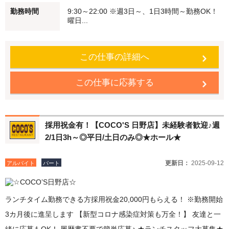
勤務時間
9:30～22:00 ※週3日～、1日3時間～勤務OK！
25％UP♪ Wワーク・シニアの方も積極採用中♪ 未経験でも安心♪始め
曜日...
はかんたんなお仕事からスタート 働く仲間もしっかりフォローしま
す！ 【食事補助】 ココス自慢のメニューを従業員価格（約65％オ
この仕事の詳細へ
フですよ！） で食べることができます♪ 【従業員割引特典】 ココ
ス・海座・伝五郎で使える 「従業員割引券」を進呈します！
この仕事に応募する
採用祝金有！【COCO'S 日野店】未経験者歓迎♪週
2/1日3h～◎平日/土日のみ◎★ホール★
更新日：
2025-09-12
アルバイト
パート
ランチタイム勤務できる方採用祝金20,000円もらえる！ ※勤務開始
3カ月後に進呈します 【新型コロナ感染症対策も万全！】 友達と一