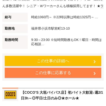
ん多数活躍中！ シニア・Ｗワーカーさんも積極採用してます！ ★ラ
ンチスタッフ★ 平日のみ/土日のみOK♪（例10時～15時） 子どもさ
給与
時給1060円～ ※22時以降は時給1325円～ ...
んが学校・幼稚園に行ってる間に、家事の合間に。 短時間勤務・扶
養範囲内での勤務も可能です！ ★ディナースタッフ★ 土日だけの勤
勤務地
福井県小浜市駅前町13-10
務でも大歓迎♪ 夕方（例：17時～21時）/夜（例：20時～閉店）勤務
勤務時間
9:30～23:00 ※短時間勤務もOK！曜日・時間は
できる方大募集 22時以降は時給25％UP！ 福井県大生多数在籍♪未
応相談...
経験でも大丈夫！みんなでフォローします！ 友達と一緒に応募も
OK！ 履歴書不要で簡単応募 ●交通費規定支給 ●食事補助 従業員価
この仕事の詳細へ
格（約65％オフ）で食べることができます ●従業員割引特典 ココ
ス・海座・伝五郎で使える 「従業員割引券」を進呈
この仕事に応募する
【COCO'S 大垣バイパス店】初バイト大歓迎♪週2/1
日3h～◎平日/土日のみ◎★ホール★