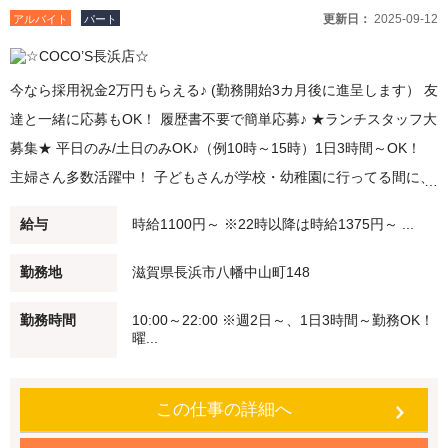
更新日：
2025-09-12
アルバイト
パート
今なら採用祝金2万円もらえる♪ (勤務開始3カ月後に進呈します） 友
達と一緒に応募もOK！ 履歴書不要で簡単応募♪ ★ランチスタッフ大
募集★ 平日のみ/土日のみOK♪（例10時～15時）1日3時間～OK！
主婦さん多数活躍中！ 子どもさんが学校・幼稚園に行ってる間に、
家事の合間に。 短時間勤務・扶養範囲内での勤務も可能です！ ★デ
給与
時給1100円～ ※22時以降は時給1375円～ ...
イナースタッフ大募集★ 大学生・高校生活躍中！ 夕方（例：18時
～21時）/夜（例：20時～閉店）勤務できる方大募集！ 22時以降は
勤務地
滋賀県長浜市八幡中山町148
時給25％UP♪ ★閉店まで勤務できる方大歓迎★ 週2日～・1日3時間
勤務時間
10:00～22:00 ※週2日～、1日3時間～勤務OK！
～OK！ Ｗワーカーさんも積極採用中！ 未経験でも安心♪始めはかん
曜...
たんなお仕事からスタート 働く仲間もしっかりフォローします！
【食事補助】 ココス自慢のメニューを従業員価格（約65％オフです
この仕事の詳細へ
よ！） で食べることができます♪ 【従業員割引特典】 ココス・海
座・伝五郎で使える 「従業員割引券」を進呈します！