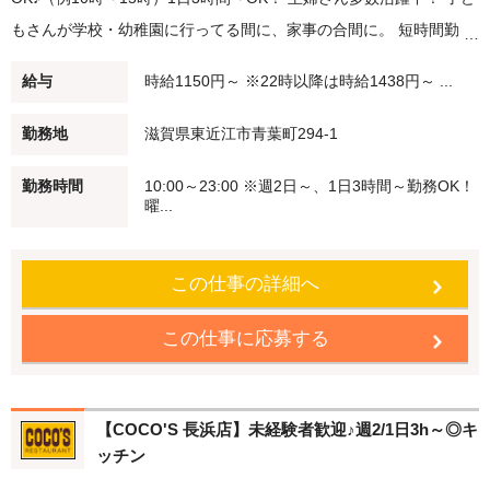
もさんが学校・幼稚園に行ってる間に、家事の合間に。 短時間勤
務・扶養範囲内での勤務も可能です！ ★デイナースタッフ大募集★
給与
時給1150円～ ※22時以降は時給1438円～ ...
大学生・高校生活躍中！ 夕方（例：18時～21時）/夜（例：20時～
閉店）勤務できる方大募集！ 22時以降は時給25％UP♪ Wワーク・
勤務地
滋賀県東近江市青葉町294-1
シニアの方も積極採用中♪ 未経験でも安心♪始めはかんたんなお仕事
勤務時間
10:00～23:00 ※週2日～、1日3時間～勤務OK！
からスタート 働く仲間もしっかりフォローします！ 【食事補助】
曜...
ココス自慢のメニューを従業員価格（約65％オフですよ！） で食べ
ることができます♪ 【従業員割引特典】 ココス・海座・伝五郎で使
この仕事の詳細へ
える 「従業員割引券」を進呈します！
この仕事に応募する
【COCO'S 長浜店】未経験者歓迎♪週2/1日3h～◎キ
ッチン