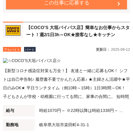
この仕事に応募する
【COCO'S 大垣バイパス店】簡単なお仕事からスタ
ート！週2/1日3h～OK★接客なし★キッチン
更新日：
2025-09-12
アルバイト
パート
【新型コロナ感染症対策も万全！】 友達と一緒に応募もOK！ シフ
トは自己申告制♪ 履歴書不要でかんたん応募♪ ★主婦さん活躍中★平
日のみOK★ 平日ランチタイム（例10時～15時）1日3時間～OK！
子どもさんが学校・幼稚園に行ってる間に、家事の合間に。 短時間
勤務・扶養範囲内での勤務も可能です！ ★ディナースタッフ大募集
給与
時給1070円～ ※22時以降は時給1338円～ ...
★ 夕方（例：18時～21時）/夜（例：21時～閉店）勤務できる方歓
迎！ 22時以降は時給25％UP♪ Wワーク・シニアの方も積極採用中♪
勤務地
岐阜県大垣市楽田町4-31-1
学生さんも大歓迎♪ 未経験でも安心♪始めはかんたんなお仕事からス