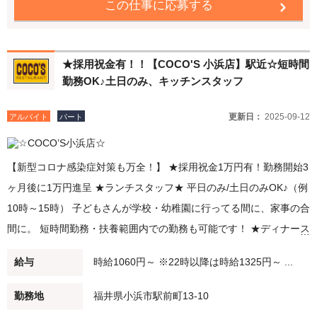
この仕事に応募する
しています。
★採用祝金有！！【COCO'S 小浜店】駅近☆短時間
勤務OK♪土日のみ、キッチンスタッフ
更新日：
2025-09-12
アルバイト
パート
【新型コロナ感染症対策も万全！】 ★採用祝金1万円有！勤務開始3
ヶ月後に1万円進呈 ★ランチスタッフ★ 平日のみ/土日のみOK♪（例
10時～15時） 子どもさんが学校・幼稚園に行ってる間に、家事の合
間に。 短時間勤務・扶養範囲内での勤務も可能です！ ★ディナース
タッフ★ 土日のみの勤務も大歓迎♪ 夕方（例：18時～21時）/夜
給与
時給1060円～ ※22時以降は時給1325円～ ...
（例：20時～閉店）勤務できる方大募集 22時以降は時給25％UP！
週2～OK 福井県大生多数在籍♪未経験でも大丈夫！みんなでフォロ
勤務地
福井県小浜市駅前町13-10
ーします！ 友達と一緒に応募もOK！ 履歴書不要で簡単応募 ●交通