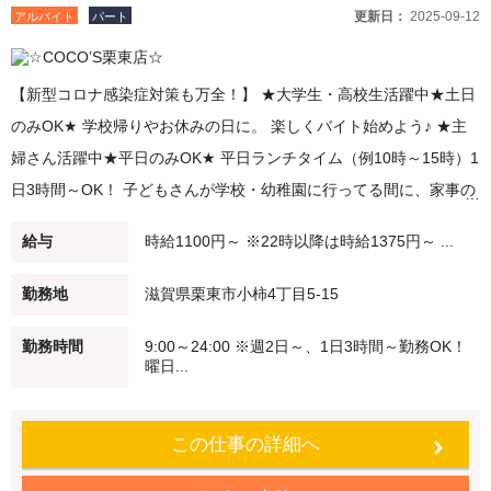
更新日：
2025-09-12
アルバイト
パート
【新型コロナ感染症対策も万全！】 ★大学生・高校生活躍中★土日
のみOK★ 学校帰りやお休みの日に。 楽しくバイト始めよう♪ ★主
婦さん活躍中★平日のみOK★ 平日ランチタイム（例10時～15時）1
日3時間～OK！ 子どもさんが学校・幼稚園に行ってる間に、家事の
合間に。 短時間勤務・扶養範囲内での勤務も可能です！ 未経験でも
給与
時給1100円～ ※22時以降は時給1375円～ ...
安心♪始めはかんたんなお仕事からスタート 仲間のしっかりフォロ
ーします！ 友達との応募もOK！ 履歴書不要のかんたん応募♪ ●評価
勤務地
滋賀県栗東市小柿4丁目5-15
制度 あなたの頑張りをしっかり認め、評価する仕組みあります！ ●
勤務時間
9:00～24:00 ※週2日～、1日3時間～勤務OK！
教育制度 アルバイトが初めての方も安心！トレーナーが一人ひとり
曜日...
の習得度に合わせて教えます♪ ●食事補助 ココス自慢のメニューを
従業員価格（約65％オフですよ！） で食べることができます♪ ●従
この仕事の詳細へ
業員割引特典 ココス・海座・伝五郎で使える 「従業員割引券」を進
呈します！ ●正社員登用制度 アルバイトから正社員へ積極的に登用