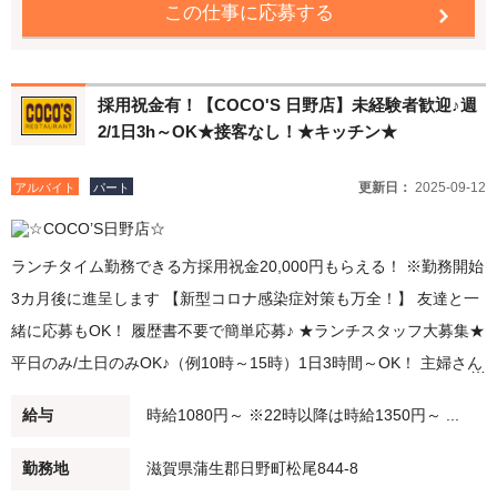
この仕事に応募する
採用祝金有！【COCO'S 日野店】未経験者歓迎♪週
2/1日3h～OK★接客なし！★キッチン★
更新日：
2025-09-12
アルバイト
パート
ランチタイム勤務できる方採用祝金20,000円もらえる！ ※勤務開始
3カ月後に進呈します 【新型コロナ感染症対策も万全！】 友達と一
緒に応募もOK！ 履歴書不要で簡単応募♪ ★ランチスタッフ大募集★
平日のみ/土日のみOK♪（例10時～15時）1日3時間～OK！ 主婦さん
多数活躍中！ 子どもさんが学校・幼稚園に行ってる間に、家事の合
給与
時給1080円～ ※22時以降は時給1350円～ ...
間に。 短時間勤務・扶養範囲内での勤務も可能です！ ★デイナース
タッフ大募集★ 大学生・高校生活躍中！ 夕方（例：18時～21時）/
勤務地
滋賀県蒲生郡日野町松尾844-8
夜（例：20時～閉店）勤務できる方大募集！ 22時以降は時給