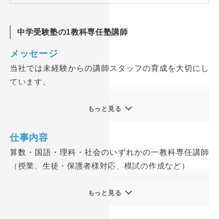
中学受験塾の1教科専任塾講師
メッセージ
当社では未経験からの講師スタッフの育成を大切にし
ています。
■最初から明確な志望動機は求めていません
もっと見る
「日本の未来を背負う子どもたちを支えたい」「必要
不可欠な教育業界で働き貢献したい」など、講師を志
仕事内容
望するうえで綺麗な志望動機かもしれません。
算数・国語・理科・社会のいずれかの一教科専任講師
しかし、特に未経験の方にとって、まだ見ぬ業界・仕
（授業、生徒・保護者様対応、模試の作成など）
事に対して明確にやりがい、自己実現などを語るのは
難しいのではないかと考えています。多様性を求める
【具体的には】
もっと見る
時代に、教育業界は様々な教育者が必要です。だから
◆一教科専任講師として、
こそ、多種多様な人材を採用していきたいと当社では