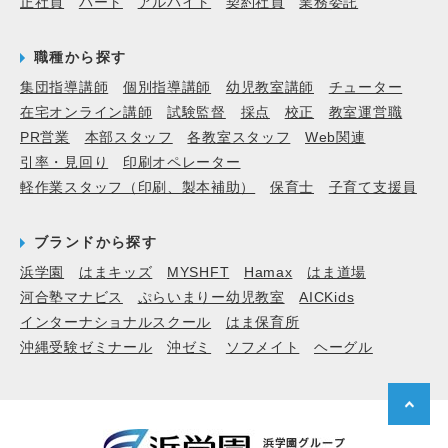
正社員
パート
アルバイト
契約社員
業務委託
職種から探す
集団指導講師
個別指導講師
幼児教室講師
チューター
在宅オンライン講師
試験監督
採点
校正
教室運営職
PR営業
本部スタッフ
各教室スタッフ
Web関連
引率・見回り
印刷オペレーター
軽作業スタッフ（印刷、製本補助）
保育士
子育て支援員
ブランドから探す
浜学園
はまキッズ
MYSHFT
Hamax
はま道場
河合塾マナビス
ぷらいまりー幼児教室
AICKids
インターナショナルスクール
はま保育所
沖縄受験ゼミナール
沖ゼミ
ソフメイト
ヘーグル