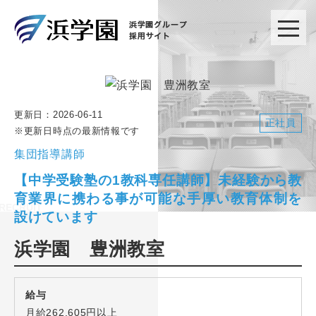
更新日：
2026-06-11
正社員
※更新日時点の最新情報です
集団指導講師
【中学受験塾の1教科専任講師】未経験から教
育業界に携わる事が可能な手厚い教育体制を
設けています
浜学園 豊洲教室
給与
月給262,605円以上