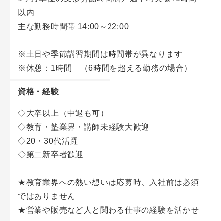
入社後は、テスト、研修、OJTを繰り返して行い講師
以内
としてのスキルを磨いていただきます。約1年を目途
主な勤務時間帯 14:00～22:00
にしていますが、明確な期間を決めずに“できるま
で”研修を行っていきます。
※土日や季節講習期間は時間帯が異なります
※トレーナーが一人ひとりをサポート
※休憩：1時間 （6時間を超える勤務の場合）
資格・経験
◇大卒以上（中退も可）
◇教育・塾業界・講師未経験大歓迎
◇20・30代活躍
◇第二新卒者歓迎
★教育業界への熱い想いは応募時、入社前は必須
ではありません
★営業や販売など人と関わる仕事の経験を活かせ