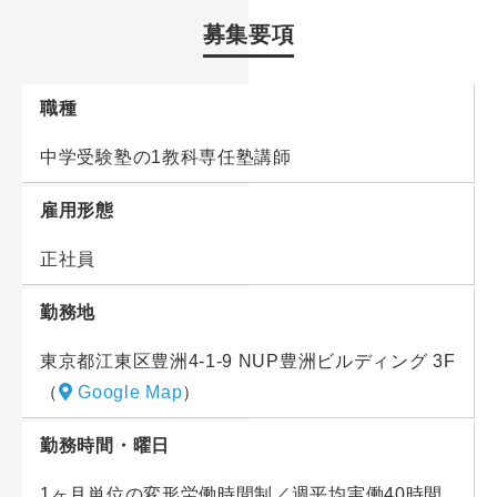
授業（1コマ、55分ベース／1日1コマ～3コマ）を中
考えています。
募集要項
心に生徒・保護者様対応、教材研究、模試の作成業務
“なんとなく興味がある”という方であっても、入社後
を担当していただきます。
に子どもたちと接する中で、「この仕事に就いてよか
※応募時点で教科を選択しておく必要はありません。
職種
った」「この仕事を一生続けたい」という想いが芽生
えてくるでしょう。まずは一歩踏み出して、新たな道
中学受験塾の1教科専任塾講師
＜一教科専任＞
へ進んでみませんか？
算数・国語・理科・社会のいずれかを選択いただき専
雇用形態
任講師として授業を行っていただきます。得意分野、
■教室スタッフとの連携
好きな分野を極めて生徒に教えていきます。
正社員
生徒・保護者様対応、模試の作成など、教室運営も担
っていただきますが、1教室に2名程度の教室スタッフ
勤務地
＜多種多様な講座＞
が配置されていますので、業務過多になることはあり
通年講座・季節講座に加え、小5～6年生向け入試特訓
東京都江東区豊洲4-1-9 NUP豊洲ビルディング 3F
ません。休みもしっかり取得でき、過度な残業もあり
など、レベル別、目的別の講座もあります。スキルレ
（
Google Map
）
ませんのでワークライフバランスを大事にできます。
ベルに合わせて特別講座も担当いただきます。
勤務時間・曜日
＜講師としての成長をサポート＞
1ヶ月単位の変形労働時間制／週平均実働40時間