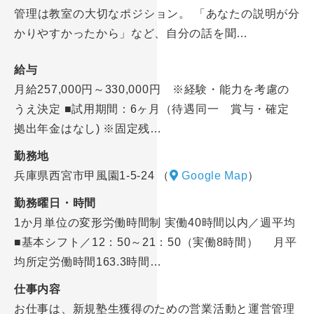
管理は教室の大切なポジション。 「あなたの説明が分
かりやすかったから」など、自分の話を聞…
給与
月給257,000円～330,000円 ※経験・能力を考慮の
うえ決定 ■試用期間：6ヶ月（待遇同一 賞与・確定
拠出年金はなし) ※固定残…
勤務地
兵庫県西宮市甲風園1-5-24
（
Google Map
）
勤務曜日・時間
1か月単位の変形労働時間制 実働40時間以内／週平均
■基本シフト／12：50～21：50（実働8時間） 月平
均所定労働時間163.3時間…
仕事内容
お仕事は、新規塾生獲得のための営業活動と運営管理