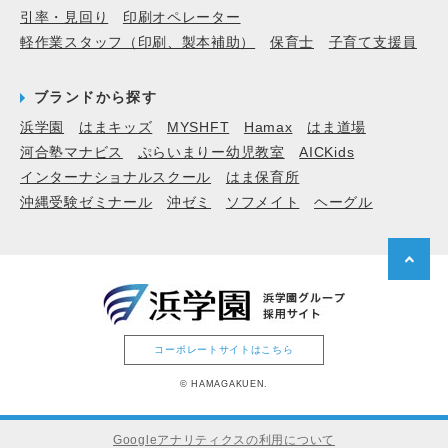
引率・見回り
印刷オペレーター
軽作業スタッフ（印刷、製本補助）
保育士
子育て支援員
ブランドから探す
浜学園
はまキッズ
MYSHFT
Hamax
はま道場
河合塾マナビス
ぷらいまりー幼児教室
AICKids
インターナショナルスクール
はま保育所
沖縄受験ゼミナール
沖ゼミ
ソフメイト
ヘーグル
コーポレートサイトはこちら
© HAMAGAKUEN.
Googleアナリティクスの利用について