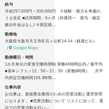
給与
月給257,000円～330,000円 ※経験・能力を考慮の
うえ決定 ■試用期間：6ヶ月（待遇同一 賞与・確定
拠出年金はなし) ※固定残…
勤務地
大阪府大阪市天王寺区石ヶ辻町14-14（銭屋ビル）
（
Google Map
）
勤務曜日・時間
1か月単位の変形労働時間制 実働40時間以内／週平均
■基本シフト／12：50～21：50（実働8時間） 月平
均所定労働時間163.3時間…
仕事内容
お仕事は、新規塾生獲得のための営業活動と運営管理
になります。 ■営業活動について リストに沿って、電
話での営業活動を行い…