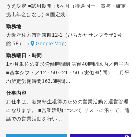
うえ決定 ■試用期間：6ヶ月（待遇同一 賞与・確定
拠出年金はなし) ※固定残…
勤務地
大阪府枚方市岡東町12-1（ひらかたサンプラザ1号
館 5F）
（
Google Map
）
勤務曜日・時間
1か月単位の変形労働時間制 実働40時間以内／週平均
■基本シフト／12：50～21：50（実働8時間） 月平
均所定労働時間163.3時間…
仕事内容
お仕事は、新規塾生獲得のための営業活動と運営管理
になります。 ■営業活動について リストに沿って、電
話での営業活動を行い…