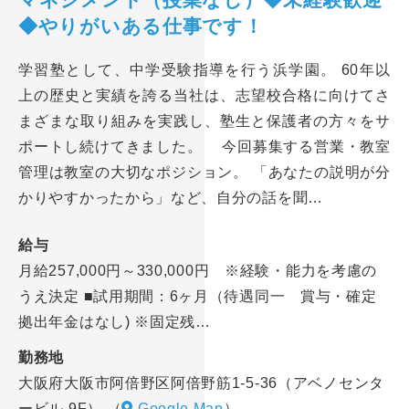
◆やりがいある仕事です！
学習塾として、中学受験指導を行う浜学園。 60年以
上の歴史と実績を誇る当社は、志望校合格に向けてさ
まざまな取り組みを実践し、塾生と保護者の方々をサ
ポートし続けてきました。 今回募集する営業・教室
管理は教室の大切なポジション。 「あなたの説明が分
かりやすかったから」など、自分の話を聞…
給与
月給257,000円～330,000円 ※経験・能力を考慮の
うえ決定 ■試用期間：6ヶ月（待遇同一 賞与・確定
拠出年金はなし) ※固定残…
勤務地
大阪府大阪市阿倍野区阿倍野筋1-5-36（アベノセンタ
ービル 9F）
（
Google Map
）