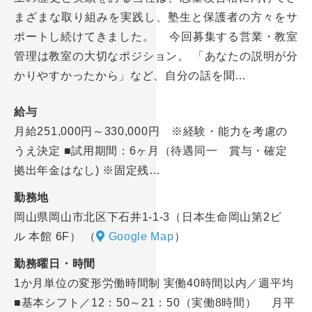
まざまな取り組みを実践し、塾生と保護者の方々をサ
ポートし続けてきました。 今回募集する営業・教室
管理は教室の大切なポジション。 「あなたの説明が分
かりやすかったから」など、自分の話を聞…
給与
月給251,000円～330,000円 ※経験・能力を考慮の
うえ決定 ■試用期間：6ヶ月（待遇同一 賞与・確定
拠出年金はなし) ※固定残…
勤務地
岡山県岡山市北区下石井1-1-3（日本生命岡山第2ビ
ル 本館 6F）
（
Google Map
）
勤務曜日・時間
1か月単位の変形労働時間制 実働40時間以内／週平均
■基本シフト／12：50～21：50（実働8時間） 月平