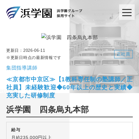
更新日：
2026-06-11
正社員
※更新日時点の最新情報です
集団指導講師
≪京都市中京区≫【1教科専任制の塾講師／正
社員】未経験歓迎◆60年以上の歴史と実績◆
充実した研修制度
浜学園 四条烏丸本部
給与
月給235,000円以上