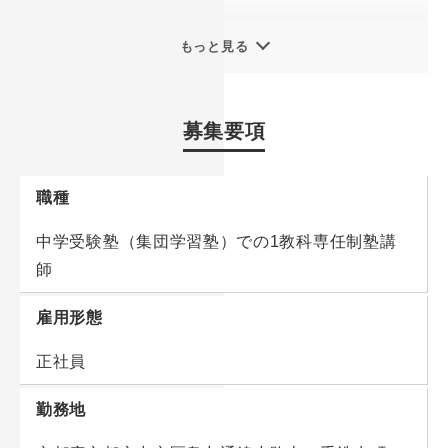
◆年間休日120日
入社後、1～6ヶ月程度かけて社内で設けている講師資
もっと見る
◆職種・業種未経験の方歓迎！人物重視の採用をおこ
格を取得いただきます。
なっています！
講師資格取得後は、国語、算数、理科、社会いずれか
◆出身大学・学部・学科など問いません！
募集要項
得意教科1科目を専任担当として業務をお任せしま
◆全国50教室以上ありますが、転居を伴う転勤はあり
す。
ません。
教室業務（営業や教室事務など）と分業する仕組みを
職種
採用しているため、教科指導の専門性を深めることの
【浜学園の特徴・魅力】
中学受験塾（集団学習塾）での1教科専任制塾講
できる環境を準備しています。
難関中学校での合格者数日本トップクラス！
師
予習を一切必要としない復習主義で、学習の自立へ向
■詳しい業務内容
雇用形態
け「学ぶことの楽しさ」→「目標を持つ努力の積み重
・集団授業（週7～10コマ程度）
ねの体得」→「自ら考え発見するチカラ」を養いま
・教育・進路相談
正社員
す。
・入試傾向分析
その授業の質や合格者数の実績が評価され、直近では
勤務地
・適性に応じ、教材やテストをはじめカリキュラム作
名古屋・首都圏で教室を増やしています。
成