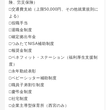
険、労災保険）
□交通費支給（上限50,000円、その他就業規則に
よる）
□役職手当
□退職金制度
□確定拠出年金
□つみたてNISA補助制度
□報奨金制度
□ベネフィット・ステーション（福利厚生支援制
度）
□永年勤続表彰
□ベビーシッター補助制度
□職員子弟割引制度
□慶弔金制度
□社宅制度
□企業主導型保育所（西宮のみ）