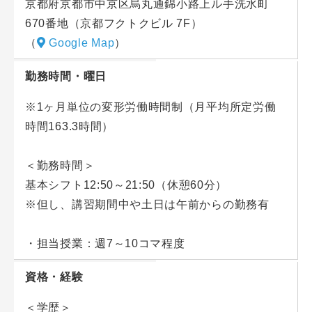
京都府京都市中京区烏丸通錦小路上ル手洗水町
など
670番地（京都フクトクビル 7F）
（
Google Map
）
■研修について
研修期間に人が合わせるのでなく、人に研修期間を合
勤務時間・曜日
わせる方式を採用しています。
※1ヶ月単位の変形労働時間制（月平均所定労働
その為、ご経験などによって講師資格取得までの期間
時間163.3時間）
は異なります。
安心して業務を覚えて成長できる環境をご用意してい
＜勤務時間＞
ます。
基本シフト12:50～21:50（休憩60分）
※但し、講習期間中や土日は午前からの勤務有
■キャリアアップ
一般講師（助手）→入試校別責任者（主査）→教科責
・担当授業：週7～10コマ程度
任者（主管）→部長職（学園長、副学園長）
資格・経験
＜学歴＞