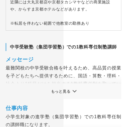
近隣には大丸京都店や京都タカシマヤなどの商業施設
や、からすま京都ホテルなどがあります。
※転居を伴わない範囲で他教室の勤務あり
中学受験塾（集団学習塾）での1教科専任制塾講師
メッセージ
最難関校の中学受験合格を叶えるため、高品質の授業
を子どもたちへ提供するために、国語・算数・理科・
社会より1科目だけを担当する1教科専任制を取ってい
ます。
もっと見る
教室運営業務（営業や教室事務など）と講師業務を分
仕事内容
業しているため、講師業務に専念でき、ワークライフ
小学生対象の進学塾（集団学習塾）での1教科専任制
バランスも大切にして勤務することが可能です。
の講師職になります。