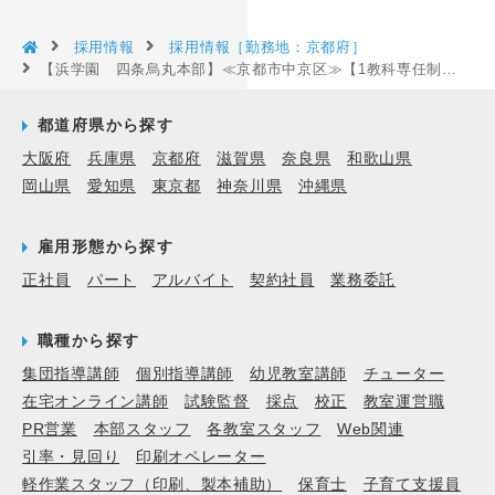
採用情報
採用情報［勤務地：京都府］
【浜学園 四条烏丸本部】≪京都市中京区≫【1教科専任制の塾講師／正社員】未経験歓迎◆60年以上の歴史と実績◆充実した研修制度［京都府京都市中京区］
都道府県から探す
大阪府
兵庫県
京都府
滋賀県
奈良県
和歌山県
岡山県
愛知県
東京都
神奈川県
沖縄県
雇用形態から探す
正社員
パート
アルバイト
契約社員
業務委託
職種から探す
集団指導講師
個別指導講師
幼児教室講師
チューター
在宅オンライン講師
試験監督
採点
校正
教室運営職
PR営業
本部スタッフ
各教室スタッフ
Web関連
引率・見回り
印刷オペレーター
軽作業スタッフ（印刷、製本補助）
保育士
子育て支援員