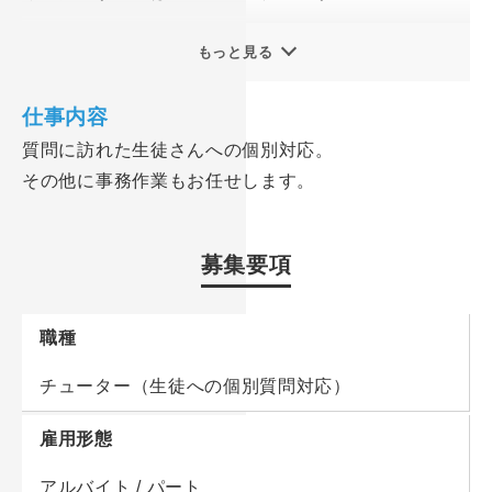
質問に訪れた生徒さんへの個別対応の他、
もっと見る
空いている時間には事務作業もお任せします。
仕事内容
未経験スタートの方も大歓迎！
質問に訪れた生徒さんへの個別対応。
先輩がイチからサポートしますので、
その他に事務作業もお任せします。
分からないことは遠慮なく聞いてくださいね◎
募集要項
勤務は月曜から土曜までの18時～22時で、
週2～3日程度でOKです。
「少ない日数で頑張りたい」
職種
「夕方以降の空き時間に働きたい」
チューター（生徒への個別質問対応）
そんな方にピッタリですよ♪
現在は20代～40代の男女が活躍中！
雇用形態
新人さんもすぐに馴染める環境です★
アルバイト / パート