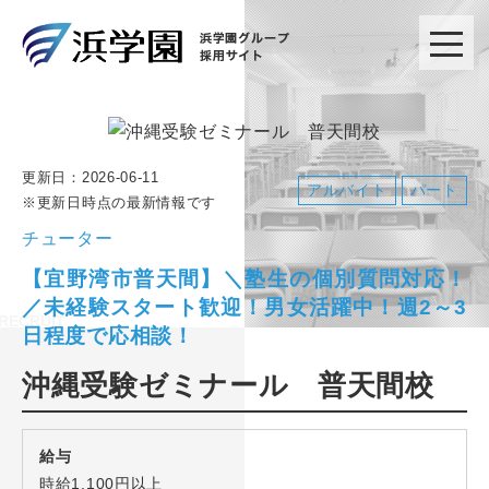
更新日：
2026-06-11
アルバイト
パート
※更新日時点の最新情報です
チューター
【宜野湾市普天間】＼塾生の個別質問対応！
／未経験スタート歓迎！男女活躍中！週2～3
日程度で応相談！
沖縄受験ゼミナール 普天間校
給与
時給1,100円以上