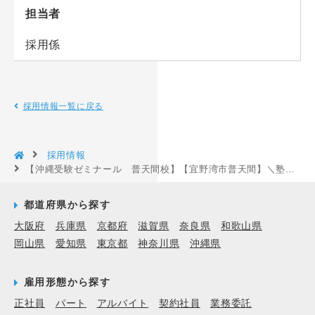
担当者
採用係
採用情報一覧に戻る
採用情報
【沖縄受験ゼミナール 普天間校】【宜野湾市普天間】＼塾生の個別質問対応！／未経験スタート歓迎！男女活躍中！週2～3日程度で応相談！［沖縄県宜野湾市］
都道府県から探す
大阪府
兵庫県
京都府
滋賀県
奈良県
和歌山県
岡山県
愛知県
東京都
神奈川県
沖縄県
雇用形態から探す
正社員
パート
アルバイト
契約社員
業務委託