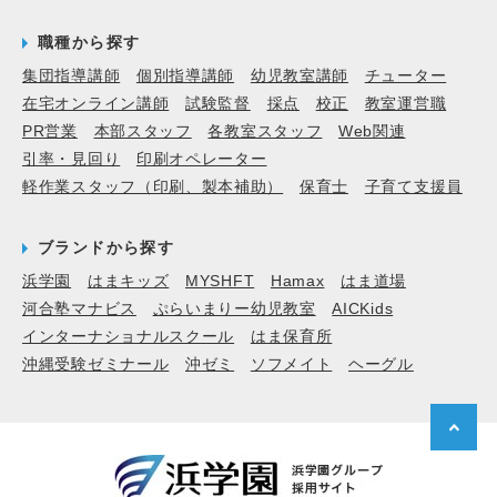
職種から探す
集団指導講師
個別指導講師
幼児教室講師
チューター
在宅オンライン講師
試験監督
採点
校正
教室運営職
PR営業
本部スタッフ
各教室スタッフ
Web関連
引率・見回り
印刷オペレーター
軽作業スタッフ（印刷、製本補助）
保育士
子育て支援員
ブランドから探す
浜学園
はまキッズ
MYSHFT
Hamax
はま道場
河合塾マナビス
ぷらいまりー幼児教室
AICKids
インターナショナルスクール
はま保育所
沖縄受験ゼミナール
沖ゼミ
ソフメイト
ヘーグル