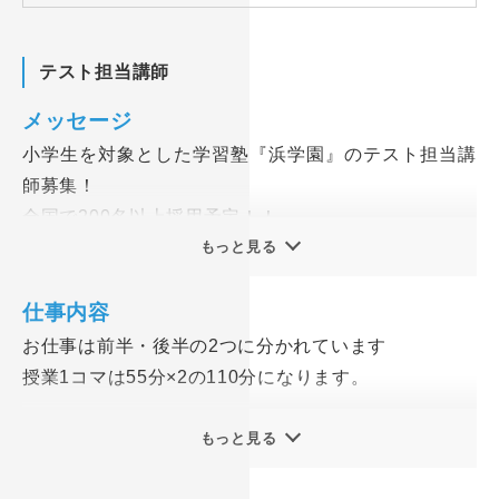
テスト担当講師
メッセージ
小学生を対象とした学習塾『浜学園』のテスト担当講
師募集！
全国で200名以上採用予定！！
もっと見る
通常の講師のような講義は一切おこなわず、テスト監
督や宿題のチェック・成績管理などがメインのお仕事
仕事内容
です。
お仕事は前半・後半の2つに分かれています
未経験の方、新大学生になりバイトデビューの方も大
授業1コマは55分×2の110分になります。
歓迎！
しっかりとした研修やフォロー体制があるので安心し
講義見学はありますが、講義自体の業務はないので安
もっと見る
てスタートしていただけますよ。
心してください♪