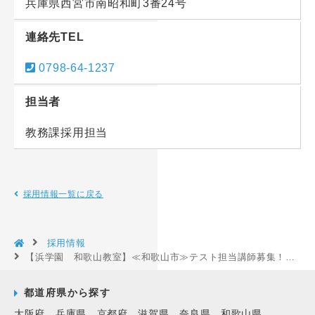
兵庫県西宮市南昭和町3番24号
連絡先TEL
0798-64-1237
担当者
教務課採用担当
採用情報一覧に戻る
採用情報
【浜学園 和歌山教室】≪和歌山市≫テスト担当講師募集！週1日～1日2時間から相談可能◆大学生活躍中♪［和歌山県和歌山市］
都道府県から探す
大阪府
兵庫県
京都府
滋賀県
奈良県
和歌山県