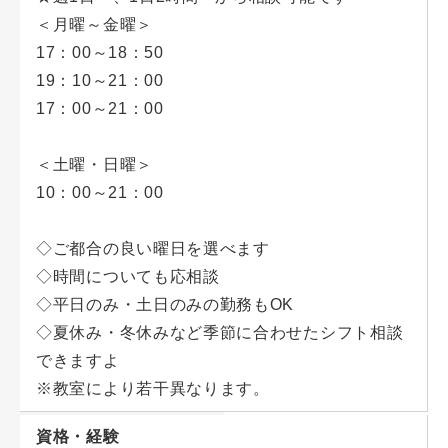
・生徒同士での採点の声掛け、質疑応答（5分程
＜月曜～金曜＞
度）。
17：00～18：50
19：10～21：00
■後半のお仕事（55分）／先生の講義の見学のみ
17：00～21：00
・見学する授業の内容は次回のテストの内容。その
為、事前の準備等も特別必要ありません。
＜土曜・日曜＞
10：00～21：00
◇ご都合の良い曜日を選べます
◇時間についても応相談
◇平日のみ・土日のみの勤務もOK
◇夏休み・冬休みなど季節に合わせたシフト相談
できますよ
※教室により若干異なります。
資格・経験