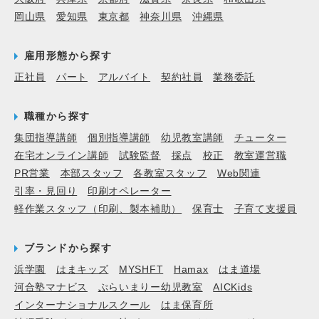
岡山県
愛知県
東京都
神奈川県
沖縄県
雇用形態から探す
正社員
パート
アルバイト
契約社員
業務委託
職種から探す
集団指導講師
個別指導講師
幼児教室講師
チューター
在宅オンライン講師
試験監督
採点
校正
教室運営職
PR営業
本部スタッフ
各教室スタッフ
Web関連
引率・見回り
印刷オペレーター
軽作業スタッフ（印刷、製本補助）
保育士
子育て支援員
ブランドから探す
浜学園
はまキッズ
MYSHFT
Hamax
はま道場
河合塾マナビス
ぷらいまりー幼児教室
AICKids
インターナショナルスクール
はま保育所