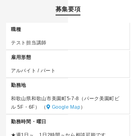
テストも会社が用意しますので、自分で作ることも一
浜学園では他塾とは違い、講義を行わないスタッフも
募集要項
切ありませんよ！
数多く活躍中！
丁寧な研修としっかりしたサポートがありますので未
もちろんゆくゆくは講義をおこなう講師を目指すこと
経験の方も大歓迎です！
職種
も可能です。
頑張る子供たちを応援するやりがいのある仕事はじめ
テスト担当講師
生徒さんは小学生になり、1クラス平均20名～30名程
ませんか！
度。
雇用形態
担当教科は固定です。国語・算数・理科・社会より、
＝＝＝＝＝＝＝
得意（好き）な教科を選べます♪
アルバイト / パート
★授業1コマ（110分）3200円～4300円♪
★友達同士の応募♪
勤務地
【具体的な業務内容】
★週1日～、1日2時間～から相談可能ですも歓迎♪
■前半のお仕事（55分）／テストの実施（監督）
和歌山県和歌山市美園町5-7-8（パーク美園町ビ
★染髪・ネイル可能♪（会社規定有）
テスト中
ル 5F・6F）
（
Google Map
）
★大学生＜全学年＞対象 就職活動サポート有（キャ
・出席確認・配布物の配布、宿題ノートのチェック。
リア構築サービス会社の就活セミナーに無料参加する
勤務時間・曜日
ことが可能）
テスト後
★週1日～、1日2時間～から相談可能です