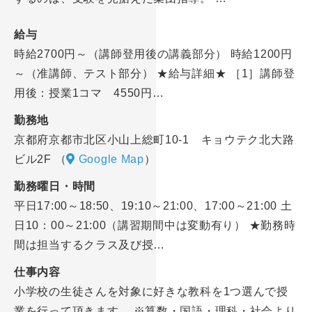
給与
時給2700円～（講師登用後の講義部分） 時給1200円
～（准講師、テスト部分） ★給与詳細★ ［1］講師登
用後：授業1コマ 4550円…
勤務地
京都府京都市北区小山上総町10-1 キョウテク北大路
ビル2F
（
Google Map
）
勤務曜日・時間
平日17:00～18:50、19:10～21:00、17:00～21:00 土
日10：00～21:00（講習期間中は変動有り） ★勤務時
間は担当するクラス及び授…
仕事内容
小学校の生徒さんを対象に好きな教科を1つ選んで授
業を行って頂きます。 ※算数・国語・理科・社会より