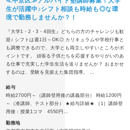
≪中京区≫アルバイト塾講師募集！大学
生が活躍中♪シフト相談も時給も◎な環
境で勤務しませんか？！
『大学1・2・3・4回生』どちらの方のチャレンジも歓
迎♪ シフトは週1日～OK◎ カリキュラムや学校行事と
も調整できるので、大学とも両立しやすいところがポ
イントです。 頑張る子供たちを応援するやりがいのあ
る仕事で充実した学生生活を送りませんか？ おまかせ
するのは、受験を見据えた集団指導。 …
給与
時給2700円～（講師登用後の講義部分） 時給1200円
～（准講師、テスト部分） ★給与詳細★ ［1］講師登
用後：授業1コマ 4550円…
勤務地