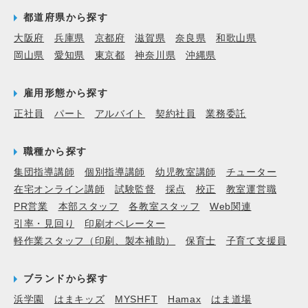
都道府県から探す
大阪府
兵庫県
京都府
滋賀県
奈良県
和歌山県
岡山県
愛知県
東京都
神奈川県
沖縄県
雇用形態から探す
正社員
パート
アルバイト
契約社員
業務委託
職種から探す
集団指導講師
個別指導講師
幼児教室講師
チューター
在宅オンライン講師
試験監督
採点
校正
教室運営職
PR営業
本部スタッフ
各教室スタッフ
Web関連
引率・見回り
印刷オペレーター
軽作業スタッフ（印刷、製本補助）
保育士
子育て支援員
ブランドから探す
浜学園
はまキッズ
MYSHFT
Hamax
はま道場