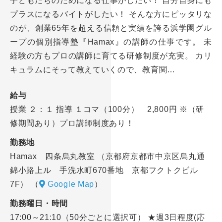
子どもたちのためになる仕事がしたい！ 自分自身にも
プラスになるバイトがしたい！ そんな方にピッタリな
のが、創業65年を超える信頼と実績を誇る浜学園グル
ープの個別指導塾『Hamax』の講師の仕事です。 未
経験の方もプロの講師に育てる研修制度が充実。 カリ
キュラムにそって教えていくので、教育関…
給与
授業 ２：１ 指導 １コマ（100分） 2,800円 ※（研
修期間あり）プロ講師制度あり！
勤務地
Hamax 四条烏丸教室 （京都府京都市中京区烏丸通
錦小路上ル 手洗水町670番地 京都フクトクビル
7F）
（
Google Map
）
勤務曜日・時間
17:00～21:10（50分ごとに選択可） ★週3日程度(応