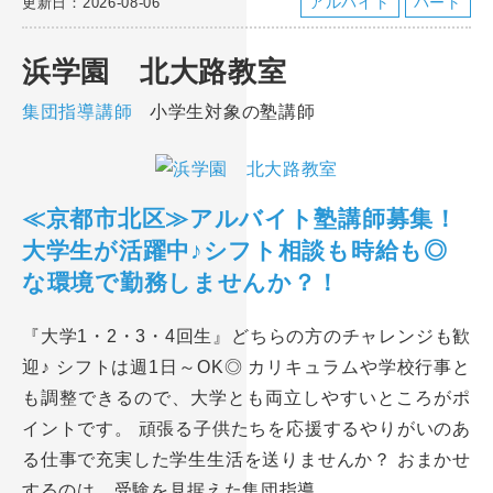
アルバイト
パート
更新日：2026-08-06
浜学園 北大路教室
集団指導講師
小学生対象の塾講師
≪京都市北区≫アルバイト塾講師募集！
大学生が活躍中♪シフト相談も時給も◎
な環境で勤務しませんか？！
『大学1・2・3・4回生』どちらの方のチャレンジも歓
迎♪ シフトは週1日～OK◎ カリキュラムや学校行事と
も調整できるので、大学とも両立しやすいところがポ
イントです。 頑張る子供たちを応援するやりがいのあ
る仕事で充実した学生生活を送りませんか？ おまかせ
するのは、受験を見据えた集団指導。 …