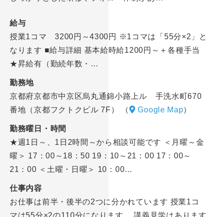
給与
授業1コマ 3200円～4300円 ※1コマは「55分×2」と
なります ■給与詳細 基本給時給1200円～＋各種手当
★昇給有（勤続年数・…
勤務地
京都府京都市中京区烏丸通錦小路上ル 手洗水町670
番地（京都フクトクビル 7F）
（
Google Map
）
勤務曜日・時間
★週1日～、1日2時間～から相談可能です ＜月曜～金
曜＞ 17：00～18：50 19：10～21：00 17：00～
21：00 ＜土曜・日曜＞ 10：00…
仕事内容
お仕事は前半・後半の2つに分かれています 授業1コ
マは55分×2の110分になります。 講義見学はあります