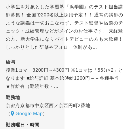
小学生を対象とした学習塾『浜学園』のテスト担当講
師募集！ 全国で200名以上採用予定！！ 通常の講師の
ような講義は一切おこなわず、テスト監督や宿題のチ
ェック・成績管理などがメインのお仕事です。 未経験
の方、新大学生になりバイトデビューの方も大歓迎！
しっかりとした研修やフォロー体制があ…
給与
授業1コマ 3200円～4300円 ※1コマは「55分×2」と
なります ■給与詳細 基本給時給1200円～＋各種手当
★昇給有（勤続年数・…
勤務地
京都府京都市中京区西ノ京西円町2番地
（
Google Map
）
勤務曜日・時間