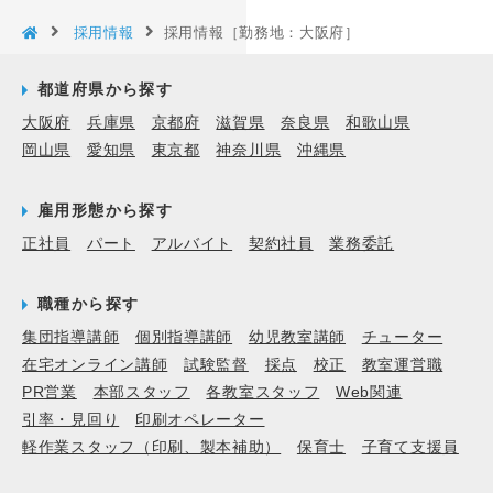
採用情報
採用情報［勤務地：大阪府］
都道府県から探す
大阪府
兵庫県
京都府
滋賀県
奈良県
和歌山県
岡山県
愛知県
東京都
神奈川県
沖縄県
雇用形態から探す
正社員
パート
アルバイト
契約社員
業務委託
職種から探す
集団指導講師
個別指導講師
幼児教室講師
チューター
在宅オンライン講師
試験監督
採点
校正
教室運営職
PR営業
本部スタッフ
各教室スタッフ
Web関連
引率・見回り
印刷オペレーター
軽作業スタッフ（印刷、製本補助）
保育士
子育て支援員