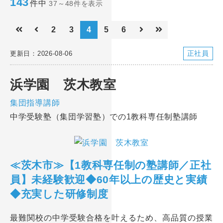
143
件中
37～48件を表示
2
3
4
5
6
正社員
更新日：2026-08-06
浜学園 茨木教室
集団指導講師
中学受験塾（集団学習塾）での1教科専任制塾講師
≪茨木市≫【1教科専任制の塾講師／正社
員】未経験歓迎◆60年以上の歴史と実績
◆充実した研修制度
最難関校の中学受験合格を叶えるため、高品質の授業