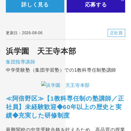
詳しく見る
応募する
正社員
更新日：2026-08-06
浜学園 天王寺本部
集団指導講師
中学受験塾（集団学習塾）での1教科専任制塾講師
≪阿倍野区≫【1教科専任制の塾講師／正
社員】未経験歓迎◆60年以上の歴史と実
績◆充実した研修制度
最難関校の中学受験合格を叶えるため、高品質の授業