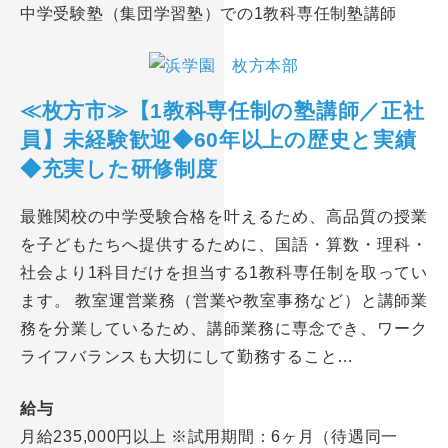
中学受験塾（集団学習塾）での1教科専任制塾講師
≪枚方市≫【1教科専任制の塾講師／正社
員】未経験歓迎◆60年以上の歴史と実績
◆充実した研修制度
最難関校の中学受験合格を叶えるため、高品質の授業
を子どもたちへ提供するために、国語・算数・理科・
社会より1科目だけを担当する1教科専任制を取ってい
ます。 教室運営業務（営業や教室事務など）と講師業
務を分業しているため、講師業務に専念でき、ワーク
ライフバランスも大切にして勤務すること…
給与
月給235,000円以上 ※試用期間：6ヶ月（待遇同一