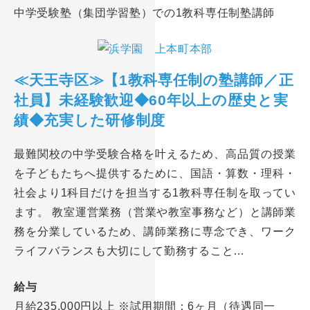
中学受験塾（集団学習塾）での1教科専任制塾講師
≪天王寺区≫【1教科専任制の塾講師／正
社員】未経験歓迎◆60年以上の歴史と実
績◆充実した研修制度
最難関校の中学受験合格を叶えるため、高品質の授業
を子どもたちへ提供するために、国語・算数・理科・
社会より1科目だけを担当する1教科専任制を取ってい
ます。 教室運営業務（営業や教室事務など）と講師業
務を分業しているため、講師業務に専念でき、ワーク
ライフバランスも大切にして勤務すること…
給与
月給235,000円以上 ※試用期間：6ヶ月（待遇同一