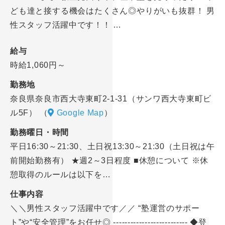
ども達と接する機会はたくさん◎やりがいも抜群！ 男
性スタッフ活躍中です！！ …
給与
時給1,060円～
勤務地
奈良県奈良市西大寺東町2-1-31（サンワ西大寺東町ビ
ル5F）
（
Google Map
）
勤務曜日・時間
平日16:30～21:30、土日祝13:30～21:30（土日祝は午
前開始勤務有） ★週2～3日程度 ■休憩について ※休
憩取得のルールは以下を…
仕事内容
＼＼男性スタッフ活躍中です／／ “塾運営のサポー
ト”や“安全管理”をお任せ◎ -------------------------- ◆登