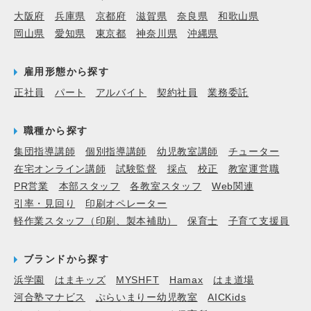
大阪府
兵庫県
京都府
滋賀県
奈良県
和歌山県
岡山県
愛知県
東京都
神奈川県
沖縄県
雇用形態から探す
正社員
パート
アルバイト
契約社員
業務委託
職種から探す
集団指導講師
個別指導講師
幼児教室講師
チューター
在宅オンライン講師
試験監督
採点
校正
教室運営職
PR営業
本部スタッフ
各教室スタッフ
Web関連
引率・見回り
印刷オペレーター
軽作業スタッフ（印刷、製本補助）
保育士
子育て支援員
ブランドから探す
浜学園
はまキッズ
MYSHFT
Hamax
はま道場
河合塾マナビス
ぷらいまりー幼児教室
AICKids