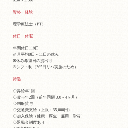
8:30～17:00
資格・経験
理学療法士（PT）
休日・休暇
年間休日118日
※月平均8日～11日の休み
※休み希望日の提出可
※シフト制（365日リハ実施のため）
待遇
◇昇給年1回
◇賞与年2回（前年同額 3.8～4ヶ月）
◇制服貸与
◇交通費支給（上限：35,000円）
◇加入保険（健康・厚生・雇用・労災）
◇退職金制度あり