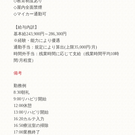
◇教育制度あり
◇屋内全面禁煙
◇マイカー通勤可
【給与内訳】
基本給243,900円～286,300円
※経験・能力により優遇
通勤手当：規定により算出(上限35,000円/月)
時間外手当：残業時間に応じて支給（残業時間平均10時
間/月程度）
備考
勤務例
8:30朝礼
9:00リハビリ開始
12:00休憩
13:00リハビリ開始
16:20カルテ入力
16:50療法室の掃除
17:00業務終了