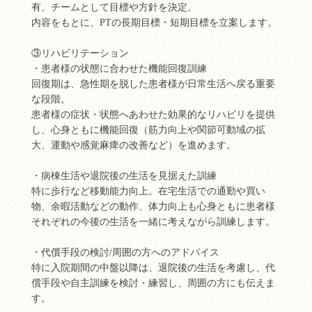
有、チームとして目標や方針を決定。
内容をもとに、PTの長期目標・短期目標を立案します。
③リハビリテーション
・患者様の状態に合わせた機能回復訓練
回復期は、急性期を脱した患者様が日常生活へ戻る重要
な段階。
患者様の症状・状態へあわせた効果的なリハビリを提供
し、心身ともに機能回復（筋力向上や関節可動域の拡
大、運動や感覚麻痺の改善など）を進めます。
・病棟生活や退院後の生活を見据えた訓練
特に歩行など移動能力向上。在宅生活での通勤や買い
物、余暇活動などの動作、体力向上も心身ともに患者様
それぞれの今後の生活を一緒に考えながら訓練します。
・代償手段の検討/周囲の方へのアドバイス
特に入院期間の中盤以降は、退院後の生活を考慮し、代
償手段や自主訓練を検討・練習し、周囲の方にも伝えま
す。