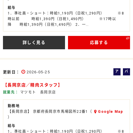
給与
1．準社員・ショート：時給1,190円（日祝1,290円） ※8
時以前 時給1,390円（日祝1,490円） ※17時以
降 時給1,390円（日祝1,490円） 2．一…
詳しく見る
応募する
ア
パ
更新日
2026-05-25
ル
ー
【長岡京店／精肉スタッフ】
バ
ト
イ
就業先
マツモト 長岡京店
ト
勤務地
【長岡京店】 京都府長岡京市馬場図所22番1（
Google Map
）
給与
1．準社員・ショート：時給1,190円（日祝1,290円） ※8