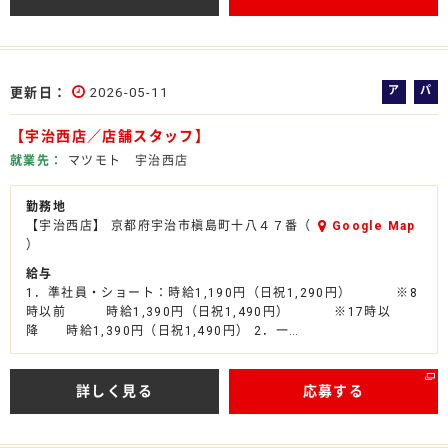
ア
パ
更新日
2026-05-11
ル
ー
【宇治西店／店舗スタッフ】
バ
ト
イ
就業先
マツモト 宇治西店
ト
勤務地
【宇治西店】 京都府宇治市槇島町十八４７番（
Google Map
）
給与
1．準社員・ショート：時給1,190円（日祝1,290円） ※8
時以前 時給1,390円（日祝1,490円） ※17時以
降 時給1,390円（日祝1,490円） 2．一…
詳しく見る
応募する