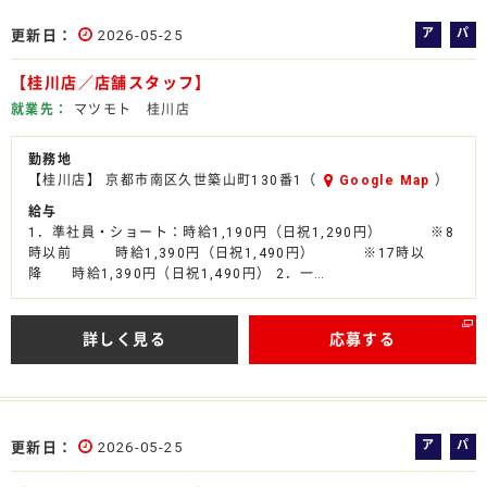
ア
パ
更新日
2026-05-25
ル
ー
【桂川店／店舗スタッフ】
バ
ト
イ
就業先
マツモト 桂川店
ト
勤務地
【桂川店】 京都市南区久世築山町130番1（
Google Map
）
給与
1．準社員・ショート：時給1,190円（日祝1,290円） ※8
時以前 時給1,390円（日祝1,490円） ※17時以
降 時給1,390円（日祝1,490円） 2．一…
詳しく見る
応募する
ア
パ
更新日
2026-05-25
ル
ー