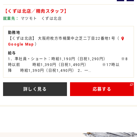
ル
ー
【くずは北店／精肉スタッフ】
バ
ト
イ
就業先
マツモト くずは北店
ト
勤務地
【くずは北店】 大阪府枚方市楠葉中之芝二丁目22番地1号（
Google Map
）
給与
1．準社員・ショート：時給1,190円（日祝1,290円） ※8
時以前 時給1,390円（日祝1,490円） ※17時以
降 時給1,390円（日祝1,490円） 2．一…
詳しく見る
応募する