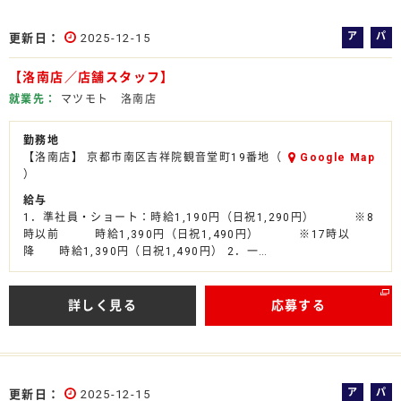
ア
パ
更新日
2025-12-15
ル
ー
【洛南店／店舗スタッフ】
バ
ト
イ
就業先
マツモト 洛南店
ト
勤務地
【洛南店】 京都市南区吉祥院観音堂町19番地（
Google Map
）
給与
1．準社員・ショート：時給1,190円（日祝1,290円） ※8
時以前 時給1,390円（日祝1,490円） ※17時以
降 時給1,390円（日祝1,490円） 2．一…
詳しく見る
応募する
ア
パ
更新日
2025-12-15