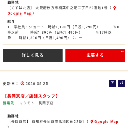
勤務地
【くずは北店】 大阪府枚方市楠葉中之芝二丁目22番地1号（
Google Map
）
給与
1．準社員・ショート：時給1,190円（日祝1,290円） ※8
時以前 時給1,390円（日祝1,490円） ※17時以
降 時給1,390円（日祝1,490円） 2．一…
詳しく見る
応募する
ア
パ
更新日
2026-05-25
ル
ー
【長岡京店／店舗スタッフ】
バ
ト
イ
就業先
マツモト 長岡京店
ト
勤務地
【長岡京店】 京都府長岡京市馬場図所22番1（
Google Map
）