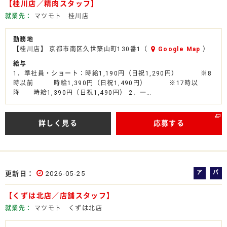
【桂川店／精肉スタッフ】
バ
ト
イ
就業先
マツモト 桂川店
ト
勤務地
【桂川店】 京都市南区久世築山町130番1（
Google Map
）
給与
1．準社員・ショート：時給1,190円（日祝1,290円） ※8
時以前 時給1,390円（日祝1,490円） ※17時以
降 時給1,390円（日祝1,490円） 2．一…
詳しく見る
応募する
ア
パ
更新日
2026-05-25
ル
ー
【くずは北店／店舗スタッフ】
バ
ト
イ
就業先
マツモト くずは北店
ト